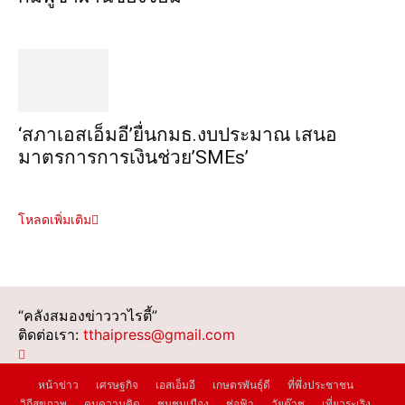
‘สภาเอสเอ็มอี’ยื่นกมธ.งบประมาณ เสนอ
มาตรการการเงินช่วย’SMEs’
โหลดเพิ่มเติม
“คลังสมองข่าววาไรตี้”
ติดต่อเรา:
tthaipress@gmail.com
หน้าข่าว
เศรษฐกิจ
เอสเอ็มอี
เกษตรพันธุ์ดี
ที่พึ่งประชาชน
วิถีสุขภาพ
คมความคิด
ชุมชนเมือง
ช่อฟ้า
วัยต๊าช
เที่ยวระเริง