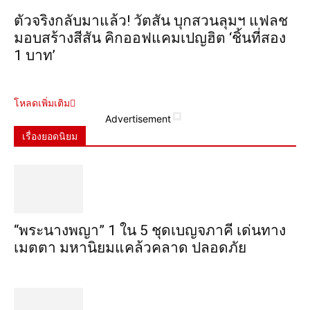
ตัวจริงกลับมาแล้ว! วัตสัน บุกสวนลุมฯ แฟลช
มอบสร้างสีสัน คิกออฟแคมเปญฮิต ‘ชิ้นที่สอง
1 บาท’
โหลดเพิ่มเติม
Advertisement
เรื่องยอดนิยม
“พระ​นาง​พญา” 1 ใน 5​ ชุดเบญจ​ภาคี​ เด่นทาง
เมตตา​ มหา​นิยม​แคล้วคลาด​ ปลอดภัย​