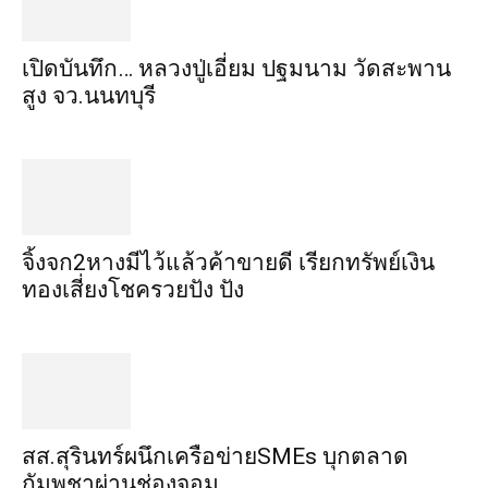
เปิดบันทึก… หลวงปู่เอี่ยม ​ปฐม​นาม​ วัดสะพาน
สูง​ จว.นนทบุรี
จิ้งจก​2​หาง​มีไว้แล้ว​ค้าขาย​ดี​ เรียก​ทรัพย์เงิน
ทอง​เสี่ยงโชค​รวยปัง​ ปัง​
สส.สุรินทร์ผนึกเครือข่ายSMEs บุกตลาด
กัมพูชาผ่านช่องจอม