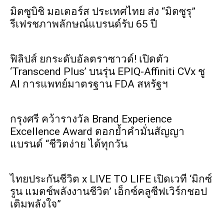
มิตซูบิชิ มอเตอร์ส ประเทศไทย ส่ง “มิตซูรุ”
รีเฟรชภาพลักษณ์แบรนด์รับ 65 ปี
ฟิลิปส์ ยกระดับอัลตราซาวด์! เปิดตัว
‘Transcend Plus’ บนรุ่น EPIQ-Affiniti CVx ชู
AI การแพทย์มาตรฐาน FDA สหรัฐฯ
กรุงศรี คว้ารางวัล Brand Experience
Excellence Award ตอกย้ำคำมั่นสัญญา
แบรนด์ “ชีวิตง่าย ได้ทุกวัน
ไทยประกันชีวิต x LIVE TO LIFE เปิดเวที ‘มิกซ์
รูน แมตช์พลังงานชีวิต’ เอ็กซ์คลูซีฟเวิร์กชอป
เติมพลังใจ”