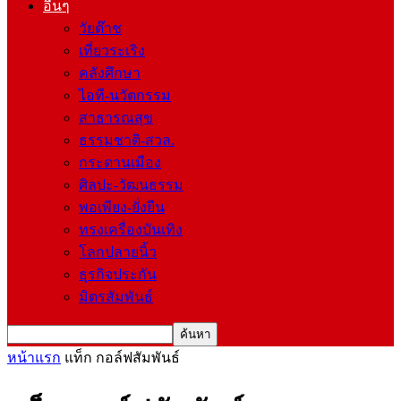
อื่นๆ
วัยต๊าช
เที่ยวระเริง
คลังศึกษา
ไอที-นวัตกรรม
สาธารณสุข
ธรรมชาติ-สวล.
กระดานเมือง
ศิลปะ-วัฒนธรรม
พอเพียง-ยั่งยืน
ทรงเครื่องบันเทิง
โลกปลายนิ้ว
ธุรกิจประกัน
มิตรสัมพันธ์
หน้าแรก
แท็ก
กอล์ฟสัมพันธ์