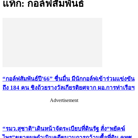
แท็ก: กอล์ฟสัมพันธ์
“กอล์ฟสัมพันธ์ปี’66” ชื่นมื่น มีนักกอล์ฟเข้าร่วมแข่งขัน
ถึง 184 คน ชิงถ้วยรางวัลเกียรติยศจาก ผอ.การท่าเรือฯ
Advertisement
เรื่องล่าสุด
“รมว.สุชาติ”เดินหน้าจัดระเบียบที่ดินรัฐ สั่ง“พยัคฆ์
ไพร”ขยายผลดำเนินคดีขบวนการกว้านซื้อที่ดิน คทช.