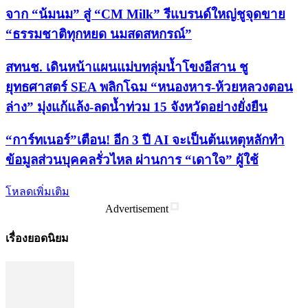
จาก “น้มนม” สู่ “CM Milk” รีแบรนด์ใหญ่ชูจุดขาย
“ธรรมชาติทุกหยด นมสดสหกรณ์”
สทนช. เดินหน้าแผนแม่บทลุ่มน้ำโขงอีสาน ชู
ยุทธศาสตร์ SEA พลิกโฉม “หนองหาร-ห้วยหลวงตอน
ล่าง” มุ่งแก้แล้ง-ลดน้ำท่วม 15 จังหวัดอย่างยั่งยืน
“การ์ทเนอร์”เตือน! อีก 3 ปี AI จะเป็นต้นเหตุหลักทำ
ข้อมูลส่วนบุคคลรั่วไหล ผ่านการ “เดาใจ” ผู้ใช้
โหลดเพิ่มเติม
Advertisement
เรื่องยอดนิยม