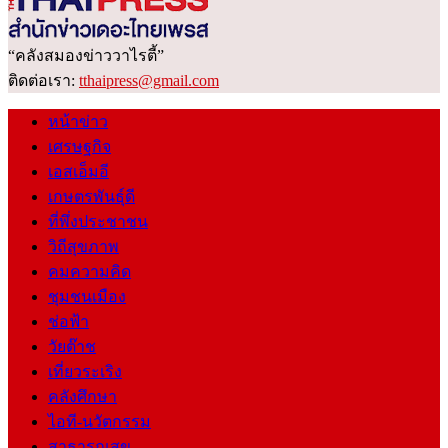
“คลังสมองข่าววาไรตี้”
ติดต่อเรา:
tthaipress@gmail.com
หน้าข่าว
เศรษฐกิจ
เอสเอ็มอี
เกษตรพันธุ์ดี
ที่พึ่งประชาชน
วิถีสุขภาพ
คมความคิด
ชุมชนเมือง
ช่อฟ้า
วัยต๊าช
เที่ยวระเริง
คลังศึกษา
ไอที-นวัตกรรม
สาธารณสุข