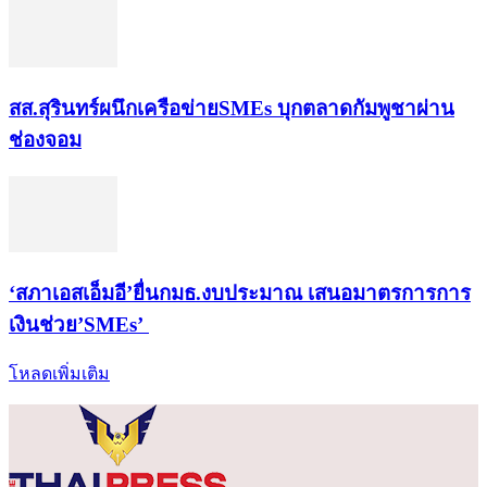
สส.สุรินทร์ผนึกเครือข่ายSMEs บุกตลาดกัมพูชาผ่าน
ช่องจอม
‘สภาเอสเอ็มอี’ยื่นกมธ.งบประมาณ เสนอมาตรการการ
เงินช่วย’SMEs’
โหลดเพิ่มเติม