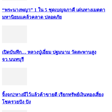
“พระ​นาง​พญา” 1 ใน 5​ ชุดเบญจ​ภาคี​ เด่นทางเมตตา​
มหา​นิยม​แคล้วคลาด​ ปลอดภัย​
เปิดบันทึก… หลวงปู่เอี่ยม ​ปฐม​นาม​ วัดสะพานสูง​
จว.นนทบุรี
จิ้งจก​2​หาง​มีไว้แล้ว​ค้าขาย​ดี​ เรียก​ทรัพย์เงินทอง​เสี่ยง
โชค​รวยปัง​ ปัง​