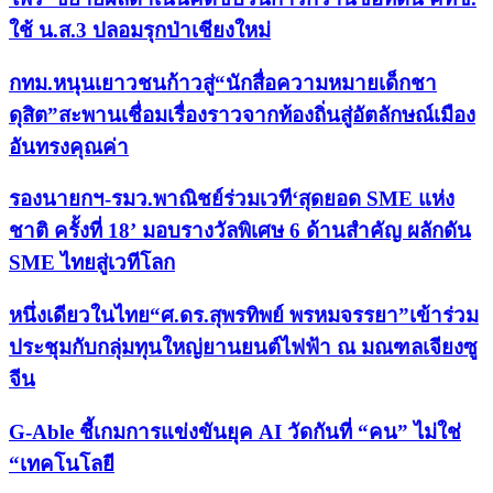
ใช้ น.ส.3 ปลอมรุกป่าเชียงใหม่
กทม.หนุนเยาวชนก้าวสู่“นักสื่อความหมายเด็กชา
ดุสิต”สะพานเชื่อมเรื่องราวจากท้องถิ่นสู่อัตลักษณ์เมือง
อันทรงคุณค่า
รองนายกฯ-รมว.พาณิชย์ร่วมเวที‘สุดยอด SME แห่ง
ชาติ ครั้งที่ 18’ มอบรางวัลพิเศษ 6 ด้านสำคัญ ผลักดัน
SME ไทยสู่เวทีโลก
หนึ่งเดียวในไทย“ศ.ดร.สุพรทิพย์ พรหมจรรยา”เข้าร่วม
ประชุมกับกลุ่มทุนใหญ่ยานยนต์ไฟฟ้า ณ มณฑลเจียงซู
จีน
G-Able ชี้เกมการแข่งขันยุค AI วัดกันที่ “คน” ไม่ใช่
“เทคโนโลยี