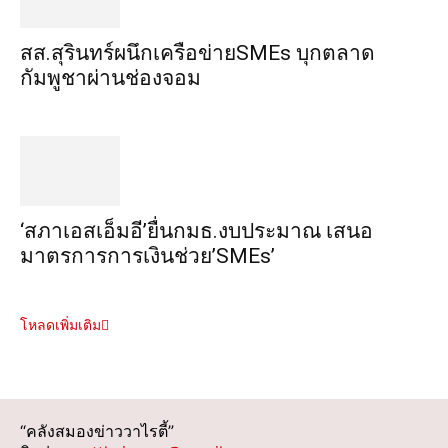
สส.สุรินทร์ผนึกเครือข่ายSMEs บุกตลาด
กัมพูชาผ่านช่องจอม
‘สภาเอสเอ็มอี’ยื่นกมธ.งบประมาณ เสนอ
มาตรการการเงินช่วย’SMEs’
โหลดเพิ่มเติม
“คลังสมองข่าววาไรตี้”