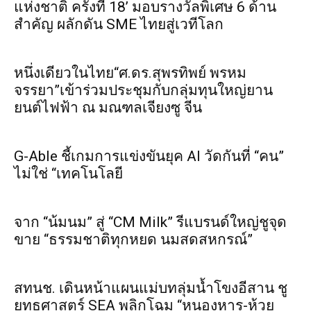
แห่งชาติ ครั้งที่ 18’ มอบรางวัลพิเศษ 6 ด้าน
สำคัญ ผลักดัน SME ไทยสู่เวทีโลก
หนึ่งเดียวในไทย“ศ.ดร.สุพรทิพย์ พรหม
จรรยา”เข้าร่วมประชุมกับกลุ่มทุนใหญ่ยาน
ยนต์ไฟฟ้า ณ มณฑลเจียงซู จีน
G-Able ชี้เกมการแข่งขันยุค AI วัดกันที่ “คน”
ไม่ใช่ “เทคโนโลยี
จาก “น้มนม” สู่ “CM Milk” รีแบรนด์ใหญ่ชูจุด
ขาย “ธรรมชาติทุกหยด นมสดสหกรณ์”
สทนช. เดินหน้าแผนแม่บทลุ่มน้ำโขงอีสาน ชู
ยุทธศาสตร์ SEA พลิกโฉม “หนองหาร-ห้วย