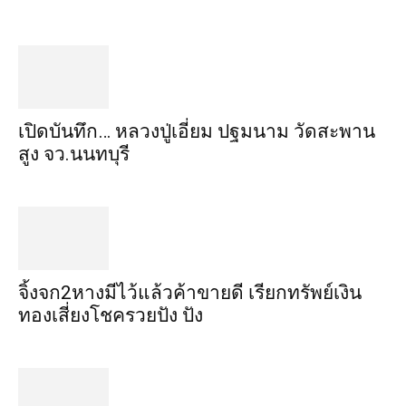
เปิดบันทึก… หลวงปู่เอี่ยม ​ปฐม​นาม​ วัดสะพาน
สูง​ จว.นนทบุรี
จิ้งจก​2​หาง​มีไว้แล้ว​ค้าขาย​ดี​ เรียก​ทรัพย์เงิน
ทอง​เสี่ยงโชค​รวยปัง​ ปัง​