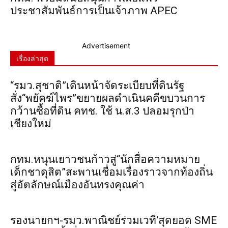
ประชาสัมพันธ์การเป็นเจ้าภาพ APEC
Advertisement
เรื่องล่าสุด
“รมว.สุชาติ”เดินหน้าจัดระเบียบที่ดินรัฐ
สั่ง“พยัคฆ์ไพร”ขยายผลดำเนินคดีขบวนการ
กว้านซื้อที่ดิน คทช. ใช้ น.ส.3 ปลอมรุกป่า
เชียงใหม่
กทม.หนุนเยาวชนก้าวสู่“นักสื่อความหมาย
เด็กชาดุสิต”สะพานเชื่อมเรื่องราวจากท้องถิ่น
สู่อัตลักษณ์เมืองอันทรงคุณค่า
รองนายกฯ-รมว.พาณิชย์ร่วมเวที‘สุดยอด SME