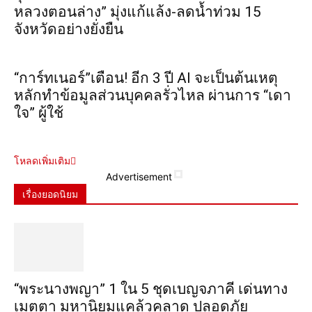
หลวงตอนล่าง” มุ่งแก้แล้ง-ลดน้ำท่วม 15
จังหวัดอย่างยั่งยืน
“การ์ทเนอร์”เตือน! อีก 3 ปี AI จะเป็นต้นเหตุ
หลักทำข้อมูลส่วนบุคคลรั่วไหล ผ่านการ “เดา
ใจ” ผู้ใช้
โหลดเพิ่มเติม
Advertisement
เรื่องยอดนิยม
“พระ​นาง​พญา” 1 ใน 5​ ชุดเบญจ​ภาคี​ เด่นทาง
เมตตา​ มหา​นิยม​แคล้วคลาด​ ปลอดภัย​