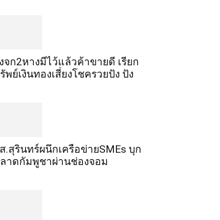
ิ้งจก​2​หาง​มีไว้แล้ว​ค้าขาย​ดี​ เรียก​
รัพย์เงินทอง​เสี่ยงโชค​รวยปัง​ ปัง​
ส.สุรินทร์ผนึกเครือข่ายSMEs บุก
ลาดกัมพูชาผ่านช่องจอม