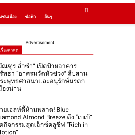
ุมชนเมือง
ช่อฟ้า
อื่นๆ
Advertisement
เรื่องล่าสุด
บัณฑูร ล่ำซำ” เปิดป้ายอาคาร
รัทธา “อาศรมวัดหัวข่วง” สืบสาน
ระพุทธศาสนาและอนุรักษ์มรดก
มืองน่าน
ายเฮลท์ตี้ห้ามพลาด! Blue
iamond Almond Breeze ดึง “เบเบ้”
ัดกิจกรรมสุดเอ็กซ์คลูซีฟ “Rich in
otion”