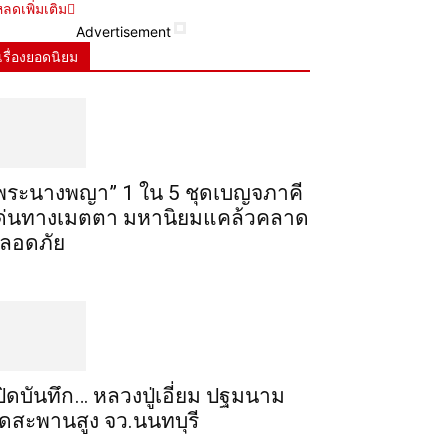
ลดเพิ่มเติม
Advertisement
เรื่องยอดนิยม
พระ​นาง​พญา” 1 ใน 5​ ชุดเบญจ​ภาคี​
ด่นทางเมตตา​ มหา​นิยม​แคล้วคลาด​
ลอดภัย​
ปิดบันทึก… หลวงปู่เอี่ยม ​ปฐม​นาม​
ัดสะพานสูง​ จว.นนทบุรี