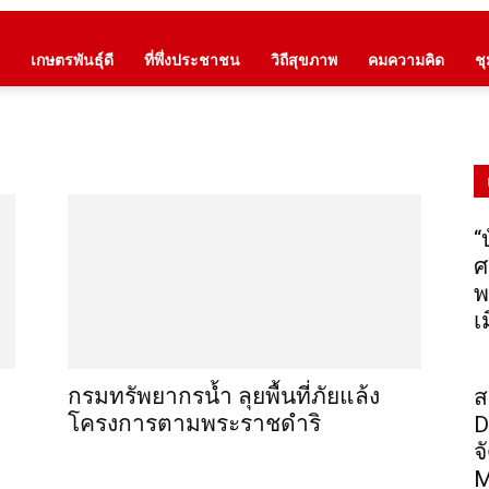
เกษตรพันธุ์ดี
ที่พึ่งประชาชน
วิถีสุขภาพ
คมความคิด
ช
“
ศ
พ
เ
กรมทรัพยากรน้ำ ลุยพื้นที่ภัยแล้ง
ส
โครงการตามพระราชดำริ
D
จ
M