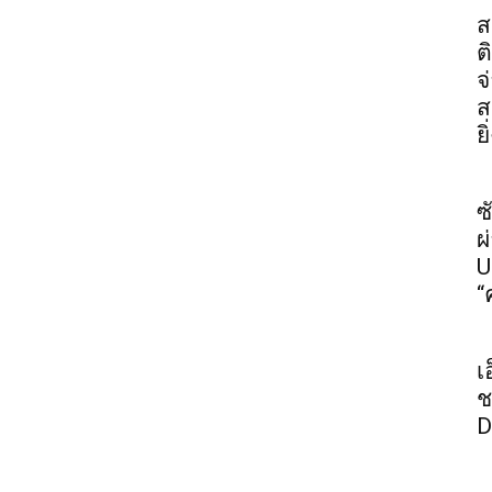
ส
ต
จ
ส
ย
ซ
ผ
U
“
เ
ช
D