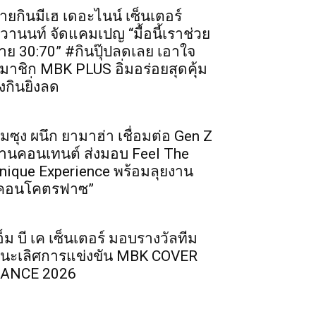
ายกินมีเฮ เดอะไนน์ เซ็นเตอร์
ิวานนท์ จัดแคมเปญ “มื้อนี้เราช่วย
่าย 30:70” #กินปุ๊ปลดเลย เอาใจ
มาชิก MBK PLUS อิ่มอร่อยสุดคุ้ม
ิ่งกินยิ่งลด
ัมซุง ผนึก ยามาฮ่า เชื่อมต่อ Gen Z
่านคอนเทนต์ ส่งมอบ Feel The
nique Experience พร้อมลุยงาน
คอนโคตรฟาซ”
อ็ม บี เค เซ็นเตอร์ มอบรางวัลทีม
นะเลิศการแข่งขัน MBK COVER
ANCE 2026