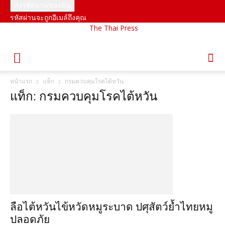
รหัสผ่านจะถูกอีเมล์ถึงคุณ
The Thai Press
หน้าแรก
แท็ก
กรมควบคุมโรคไต้หวัน
แท็ก: กรมควบคุมโรคไต้หวัน
ลือไต้หวันไข้หวัดหมูระบาด ปศุสัตว์ย้ำไทยหมู
ปลอดภัย