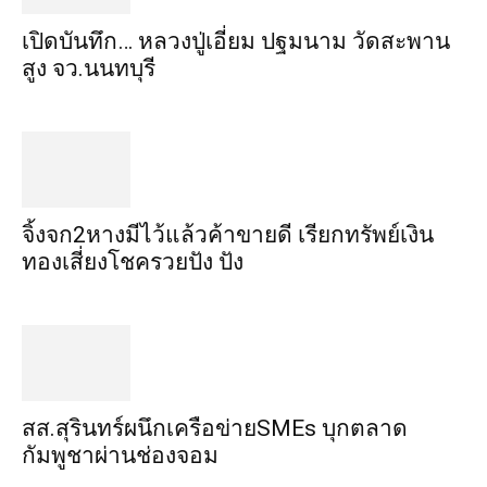
เปิดบันทึก… หลวงปู่เอี่ยม ​ปฐม​นาม​ วัดสะพาน
สูง​ จว.นนทบุรี
จิ้งจก​2​หาง​มีไว้แล้ว​ค้าขาย​ดี​ เรียก​ทรัพย์เงิน
ทอง​เสี่ยงโชค​รวยปัง​ ปัง​
สส.สุรินทร์ผนึกเครือข่ายSMEs บุกตลาด
กัมพูชาผ่านช่องจอม