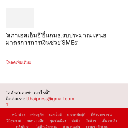
‘สภาเอสเอ็มอี’ยื่นกมธ.งบประมาณ เสนอ
มาตรการการเงินช่วย’SMEs’
โหลดเพิ่มเติม
“คลังสมองข่าววาไรตี้”
ติดต่อเรา:
tthaipress@gmail.com
หน้าข่าว
เศรษฐกิจ
เอสเอ็มอี
เกษตรพันธุ์ดี
ที่พึ่งประชาชน
วิถีสุขภาพ
คมความคิด
ชุมชนเมือง
ช่อฟ้า
วัยต๊าช
เที่ยวระเริง
คลังศึกษา
ไอที-นวัตกรรม
สาธารณสุข
ธรรมชาติ-สวล.