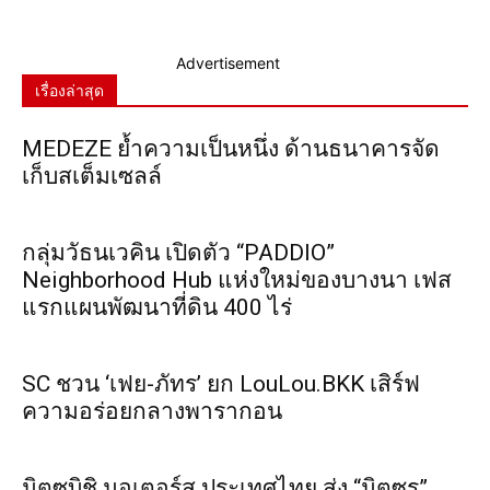
Advertisement
เรื่องล่าสุด
MEDEZE ย้ำความเป็นหนึ่ง ด้านธนาคารจัด
เก็บสเต็มเซลล์
กลุ่มวัธนเวคิน เปิดตัว “PADDIO”
Neighborhood Hub แห่งใหม่ของบางนา เฟส
แรกแผนพัฒนาที่ดิน 400 ไร่
SC ชวน ‘เฟย-ภัทร’ ยก LouLou.BKK เสิร์ฟ
ความอร่อยกลางพารากอน
มิตซูบิชิ มอเตอร์ส ประเทศไทย ส่ง “มิตซูรุ”