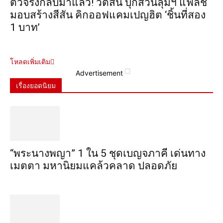
ตัวจริงกลับมาแล้ว! วัตสัน บุกสวนลุมฯ แฟลช
มอบสร้างสีสัน คิกออฟแคมเปญฮิต ‘ชิ้นที่สอง
1 บาท’
โหลดเพิ่มเติม
Advertisement
เรื่องยอดนิยม
“พระ​นาง​พญา” 1 ใน 5​ ชุดเบญจ​ภาคี​ เด่นทาง
เมตตา​ มหา​นิยม​แคล้วคลาด​ ปลอดภัย​