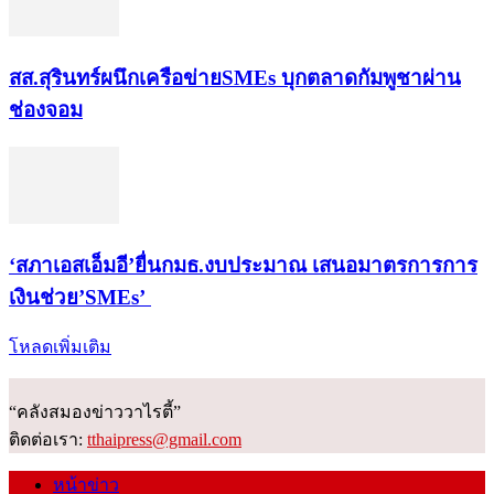
สส.สุรินทร์ผนึกเครือข่ายSMEs บุกตลาดกัมพูชาผ่าน
ช่องจอม
‘สภาเอสเอ็มอี’ยื่นกมธ.งบประมาณ เสนอมาตรการการ
เงินช่วย’SMEs’
โหลดเพิ่มเติม
“คลังสมองข่าววาไรตี้”
ติดต่อเรา:
tthaipress@gmail.com
หน้าข่าว