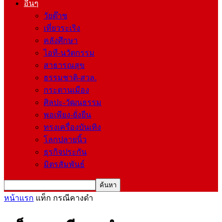
อื่นๆ
วัยต๊าช
เที่ยวระเริง
คลังศึกษา
ไอที-นวัตกรรม
สาธารณสุข
ธรรมชาติ-สวล.
กระดานเมือง
ศิลปะ-วัฒนธรรม
พอเพียง-ยั่งยืน
ทรงเครื่องบันเทิง
โลกปลายนิ้ว
ธุรกิจประกัน
มิตรสัมพันธ์
หน้าแรก
แท็ก
กรณีคางดำ