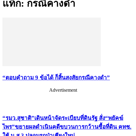
แท็ก: กรณีคางดำ
“ตอบคำถาม 9 ข้อได้ ก็สิ้นสงสัยกรณีคางดำ”
Advertisement
เรื่องล่าสุด
“รมว.สุชาติ”เดินหน้าจัดระเบียบที่ดินรัฐ สั่ง“พยัคฆ์
ไพร”ขยายผลดำเนินคดีขบวนการกว้านซื้อที่ดิน คทช.
ใช้ น.ส.3 ปลอมรุกป่าเชียงใหม่