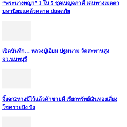
“พระ​นาง​พญา” 1 ใน 5​ ชุดเบญจ​ภาคี​ เด่นทางเมตตา​
มหา​นิยม​แคล้วคลาด​ ปลอดภัย​
เปิดบันทึก… หลวงปู่เอี่ยม ​ปฐม​นาม​ วัดสะพานสูง​
จว.นนทบุรี
จิ้งจก​2​หาง​มีไว้แล้ว​ค้าขาย​ดี​ เรียก​ทรัพย์เงินทอง​เสี่ยง
โชค​รวยปัง​ ปัง​