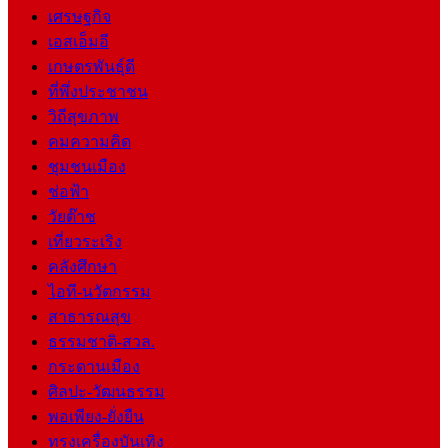
เศรษฐกิจ
เอสเอ็มอี
เกษตรพันธุ์ดี
ที่พึ่งประชาชน
วิถีสุขภาพ
คมความคิด
ชุมชนเมือง
ช่อฟ้า
วัยต๊าช
เที่ยวระเริง
คลังศึกษา
ไอที-นวัตกรรม
สาธารณสุข
ธรรมชาติ-สวล.
กระดานเมือง
ศิลปะ-วัฒนธรรม
พอเพียง-ยั่งยืน
ทรงเครื่องบันเทิง