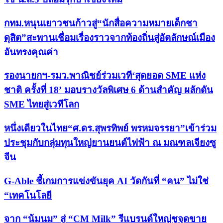
กทม.หนุนเยาวชนก้าวสู่“นักสื่อความหมายเด็กชา
ดุสิต”สะพานเชื่อมเรื่องราวจากท้องถิ่นสู่อัตลักษณ์เมือง
อันทรงคุณค่า
รองนายกฯ-รมว.พาณิชย์ร่วมเวที‘สุดยอด SME แห่ง
ชาติ ครั้งที่ 18’ มอบรางวัลพิเศษ 6 ด้านสำคัญ ผลักดัน
SME ไทยสู่เวทีโลก
หนึ่งเดียวในไทย“ศ.ดร.สุพรทิพย์ พรหมจรรยา”เข้าร่วม
ประชุมกับกลุ่มทุนใหญ่ยานยนต์ไฟฟ้า ณ มณฑลเจียงซู
จีน
G-Able ชี้เกมการแข่งขันยุค AI วัดกันที่ “คน” ไม่ใช่
“เทคโนโลยี
จาก “น้มนม” สู่ “CM Milk” รีแบรนด์ใหญ่ชูจุดขาย