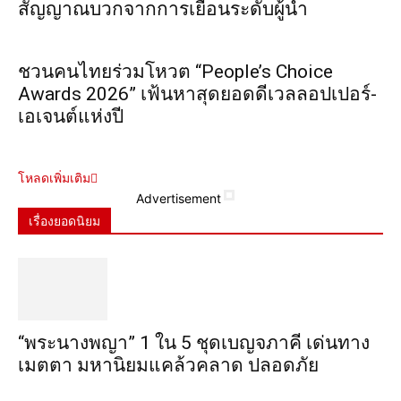
สัญญาณบวกจากการเยือนระดับผู้นำ
ชวนคนไทยร่วมโหวต “People’s Choice
Awards 2026” เฟ้นหาสุดยอดดีเวลลอปเปอร์-
เอเจนต์แห่งปี
โหลดเพิ่มเติม
Advertisement
เรื่องยอดนิยม
“พระ​นาง​พญา” 1 ใน 5​ ชุดเบญจ​ภาคี​ เด่นทาง
เมตตา​ มหา​นิยม​แคล้วคลาด​ ปลอดภัย​