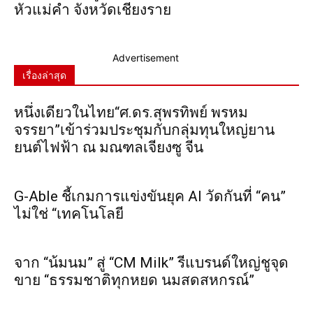
หัวแม่คำ จังหวัดเชียงราย
Advertisement
เรื่องล่าสุด
หนึ่งเดียวในไทย“ศ.ดร.สุพรทิพย์ พรหม
จรรยา”เข้าร่วมประชุมกับกลุ่มทุนใหญ่ยาน
ยนต์ไฟฟ้า ณ มณฑลเจียงซู จีน
G-Able ชี้เกมการแข่งขันยุค AI วัดกันที่ “คน”
ไม่ใช่ “เทคโนโลยี
จาก “น้มนม” สู่ “CM Milk” รีแบรนด์ใหญ่ชูจุด
ขาย “ธรรมชาติทุกหยด นมสดสหกรณ์”