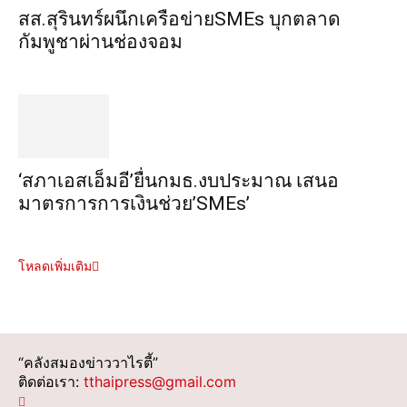
สส.สุรินทร์ผนึกเครือข่ายSMEs บุกตลาด
กัมพูชาผ่านช่องจอม
‘สภาเอสเอ็มอี’ยื่นกมธ.งบประมาณ เสนอ
มาตรการการเงินช่วย’SMEs’
โหลดเพิ่มเติม
“คลังสมองข่าววาไรตี้”
ติดต่อเรา:
tthaipress@gmail.com