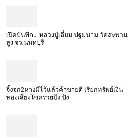
เปิดบันทึก… หลวงปู่เอี่ยม ​ปฐม​นาม​ วัดสะพาน
สูง​ จว.นนทบุรี
จิ้งจก​2​หาง​มีไว้แล้ว​ค้าขาย​ดี​ เรียก​ทรัพย์เงิน
ทอง​เสี่ยงโชค​รวยปัง​ ปัง​