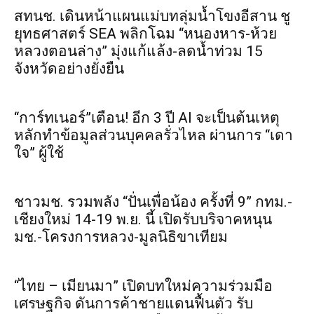
สทนช. เดินหน้าแผนแม่บทลุ่มน้ำโขงอีสาน ชู
ยุทธศาสตร์ SEA พลิกโฉม “หนองหาร-ห้วย
หลวงตอนล่าง” มุ่งแก้แล้ง-ลดน้ำท่วม 15
จังหวัดอย่างยั่งยืน
“การ์ทเนอร์”เตือน! อีก 3 ปี AI จะเป็นต้นเหตุ
หลักทำข้อมูลส่วนบุคคลรั่วไหล ผ่านการ “เดา
ใจ” ผู้ใช้
ชาวมช. รวมพลัง “ปั่นเพื่อน้อง ครั้งที่ 9” กทม.-
เชียงใหม่ 14-19 พ.ย. นี้ เปิดรับบริจาคหนุน
มช.-โครงการหลวง-มูลนิธิขาเทียม
“ไทย – เมียนมา” เปิดบทใหม่ความร่วมมือ
เศรษฐกิจ ดันการค้าชายแดนฟื้นตัว รับ