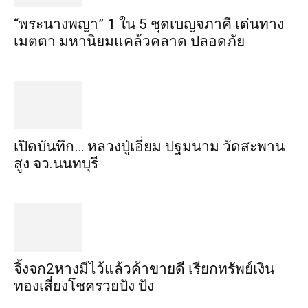
“พระ​นาง​พญา” 1 ใน 5​ ชุดเบญจ​ภาคี​ เด่นทาง
เมตตา​ มหา​นิยม​แคล้วคลาด​ ปลอดภัย​
เปิดบันทึก… หลวงปู่เอี่ยม ​ปฐม​นาม​ วัดสะพาน
สูง​ จว.นนทบุรี
จิ้งจก​2​หาง​มีไว้แล้ว​ค้าขาย​ดี​ เรียก​ทรัพย์เงิน
ทอง​เสี่ยงโชค​รวยปัง​ ปัง​