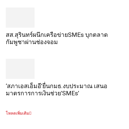
สส.สุรินทร์ผนึกเครือข่ายSMEs บุกตลาด
กัมพูชาผ่านช่องจอม
‘สภาเอสเอ็มอี’ยื่นกมธ.งบประมาณ เสนอ
มาตรการการเงินช่วย’SMEs’
โหลดเพิ่มเติม