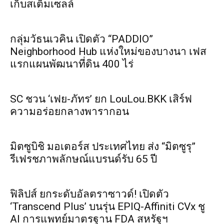
เก็บสเต็มเซลล์
กลุ่มวัธนเวคิน เปิดตัว “PADDIO”
Neighborhood Hub แห่งใหม่ของบางนา เฟส
แรกแผนพัฒนาที่ดิน 400 ไร่
SC ชวน ‘เฟย-ภัทร’ ยก LouLou.BKK เสิร์ฟ
ความอร่อยกลางพารากอน
มิตซูบิชิ มอเตอร์ส ประเทศไทย ส่ง “มิตซูรุ”
รีเฟรชภาพลักษณ์แบรนด์รับ 65 ปี
ฟิลิปส์ ยกระดับอัลตราซาวด์! เปิดตัว
‘Transcend Plus’ บนรุ่น EPIQ-Affiniti CVx ชู
AI การแพทย์มาตรฐาน FDA สหรัฐฯ