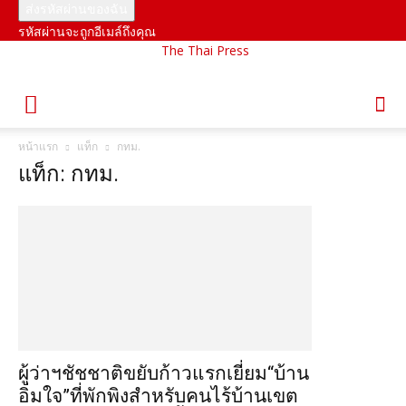
รหัสผ่านจะถูกอีเมล์ถึงคุณ
The Thai Press
หน้าแรก
แท็ก
กทม.
แท็ก: กทม.
ผู้ว่าฯชัชชาติขยับก้าวแรกเยี่ยม“บ้าน
อิ่มใจ”ที่พักพิงสำหรับคนไร้บ้านเขต