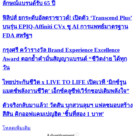
ลักษณ์แบรนด์รับ 65 ปี
ฟิลิปส์ ยกระดับอัลตราซาวด์! เปิดตัว ‘Transcend Plus’
บนรุ่น EPIQ-Affiniti CVx ชู AI การแพทย์มาตรฐาน
FDA สหรัฐฯ
กรุงศรี คว้ารางวัล Brand Experience Excellence
Award ตอกย้ำคำมั่นสัญญาแบรนด์ “ชีวิตง่าย ได้ทุก
วัน
ไทยประกันชีวิต x LIVE TO LIFE เปิดเวที ‘มิกซ์รูน
แมตช์พลังงานชีวิต’ เอ็กซ์คลูซีฟเวิร์กชอปเติมพลังใจ”
ตัวจริงกลับมาแล้ว! วัตสัน บุกสวนลุมฯ แฟลชมอบสร้าง
สีสัน คิกออฟแคมเปญฮิต ‘ชิ้นที่สอง 1 บาท’
โหลดเพิ่มเติม
Advertisement