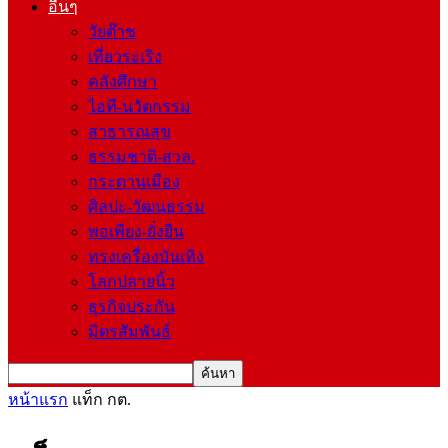
อื่นๆ
วัยต๊าช
เที่ยวระเริง
คลังศึกษา
ไอที-นวัตกรรม
สาธารณสุข
ธรรมชาติ-สวล.
กระดานเมือง
ศิลปะ-วัฒนธรรม
พอเพียง-ยั่งยืน
ทรงเครื่องบันเทิง
โลกปลายนิ้ว
ธุรกิจประกัน
มิตรสัมพันธ์
หน้าแรก
แท็ก
กต.