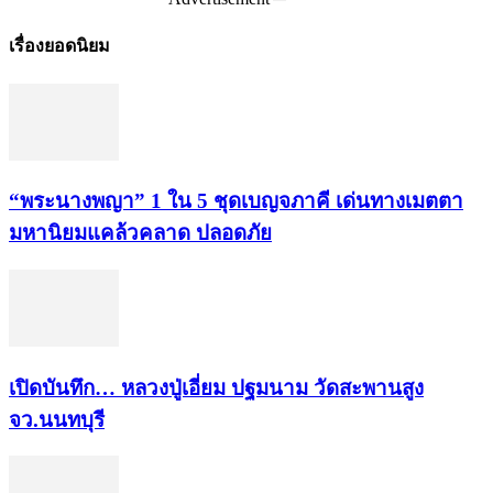
เรื่องยอดนิยม
“พระ​นาง​พญา” 1 ใน 5​ ชุดเบญจ​ภาคี​ เด่นทางเมตตา​
มหา​นิยม​แคล้วคลาด​ ปลอดภัย​
เปิดบันทึก… หลวงปู่เอี่ยม ​ปฐม​นาม​ วัดสะพานสูง​
จว.นนทบุรี