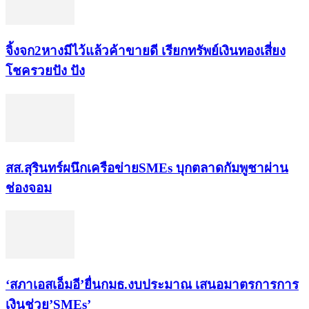
จิ้งจก​2​หาง​มีไว้แล้ว​ค้าขาย​ดี​ เรียก​ทรัพย์เงินทอง​เสี่ยง
โชค​รวยปัง​ ปัง​
สส.สุรินทร์ผนึกเครือข่ายSMEs บุกตลาดกัมพูชาผ่าน
ช่องจอม
‘สภาเอสเอ็มอี’ยื่นกมธ.งบประมาณ เสนอมาตรการการ
เงินช่วย’SMEs’