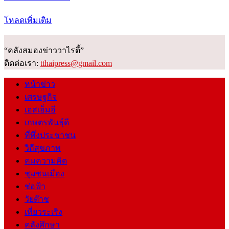
โหลดเพิ่มเติม
“คลังสมองข่าววาไรตี้”
ติดต่อเรา:
tthaipress@gmail.com
หน้าข่าว
เศรษฐกิจ
เอสเอ็มอี
เกษตรพันธุ์ดี
ที่พึ่งประชาชน
วิถีสุขภาพ
คมความคิด
ชุมชนเมือง
ช่อฟ้า
วัยต๊าช
เที่ยวระเริง
คลังศึกษา