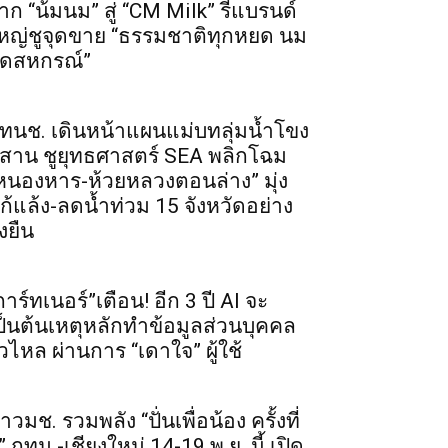
าก “น้มนม” สู่ “CM Milk” รีแบรนด์
หญ่ชูจุดขาย “ธรรมชาติทุกหยด นม
ดสหกรณ์”
ทนช. เดินหน้าแผนแม่บทลุ่มน้ำโขง
ีสาน ชูยุทธศาสตร์ SEA พลิกโฉม
หนองหาร-ห้วยหลวงตอนล่าง” มุ่ง
ก้แล้ง-ลดน้ำท่วม 15 จังหวัดอย่าง
่งยืน
การ์ทเนอร์”เตือน! อีก 3 ปี AI จะ
ป็นต้นเหตุหลักทำข้อมูลส่วนบุคคล
ั่วไหล ผ่านการ “เดาใจ” ผู้ใช้
าวมช. รวมพลัง “ปั่นเพื่อน้อง ครั้งที่
” กทม.-เชียงใหม่ 14-19 พ.ย. นี้ เปิด