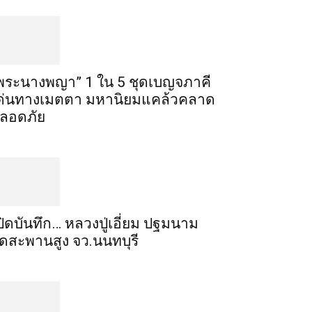
พระ​นาง​พญา” 1 ใน 5​ ชุดเบญจ​ภาคี​
ด่นทางเมตตา​ มหา​นิยม​แคล้วคลาด​
ลอดภัย​
ปิดบันทึก… หลวงปู่เอี่ยม ​ปฐม​นาม​
ัดสะพานสูง​ จว.นนทบุรี