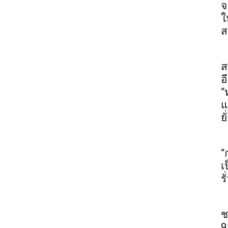
จ
ใ
ส
ส
อ
“
แ
ยั
“
เ
ร
ช
9