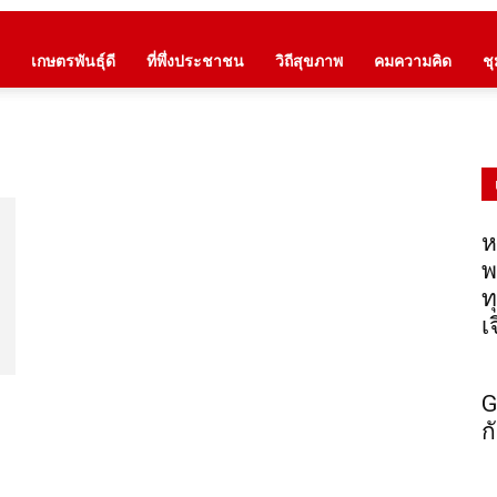
เกษตรพันธุ์ดี
ที่พึ่งประชาชน
วิถีสุขภาพ
คมความคิด
ช
ห
พ
ท
เ
G
ก