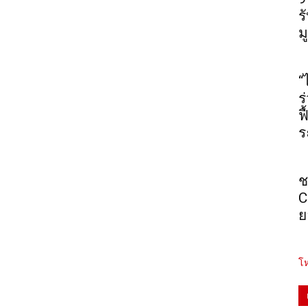
ร
ม
“
ร
ฟ
ร
ช
C
ย
โห