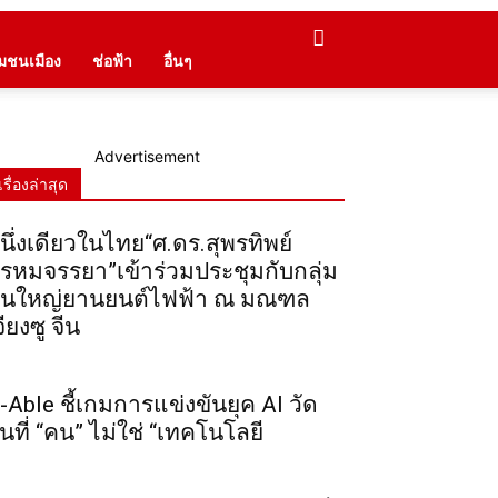
ุมชนเมือง
ช่อฟ้า
อื่นๆ
Advertisement
เรื่องล่าสุด
นึ่งเดียวในไทย“ศ.ดร.สุพรทิพย์
รหมจรรยา”เข้าร่วมประชุมกับกลุ่ม
ุนใหญ่ยานยนต์ไฟฟ้า ณ มณฑล
จียงซู จีน
-Able ชี้เกมการแข่งขันยุค AI วัด
ันที่ “คน” ไม่ใช่ “เทคโนโลยี