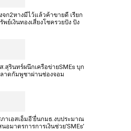
ิ้งจก​2​หาง​มีไว้แล้ว​ค้าขาย​ดี​ เรียก​
รัพย์เงินทอง​เสี่ยงโชค​รวยปัง​ ปัง​
ส.สุรินทร์ผนึกเครือข่ายSMEs บุก
ลาดกัมพูชาผ่านช่องจอม
สภาเอสเอ็มอี’ยื่นกมธ.งบประมาณ
สนอมาตรการการเงินช่วย’SMEs’