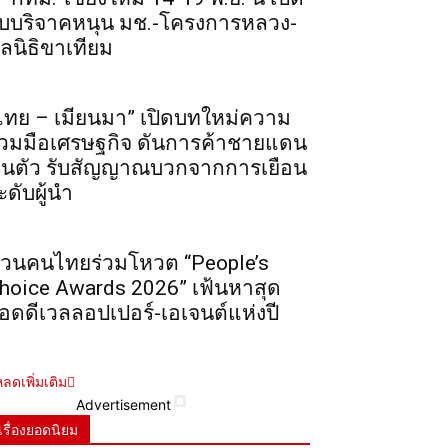
ับบริจาคหนุน มช.-โครงการหลวง-
ูลนิธิขาเทียม
ไทย – เมียนมา” เปิดบทใหม่ความ
่วมมือเศรษฐกิจ ดันการค้าชายแดน
ื้นตัว รับสัญญาณบวกจากการเยือน
ะดับผู้นำ
วนคนไทยร่วมโหวต “People’s
hoice Awards 2026” เฟ้นหาสุด
อดดีเวลลอปเปอร์-เอเจนต์แห่งปี
ลดเพิ่มเติม
Advertisement
เรื่องยอดนิยม