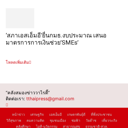
‘สภาเอสเอ็มอี’ยื่นกมธ.งบประมาณ เสนอ
มาตรการการเงินช่วย’SMEs’
โหลดเพิ่มเติม
“คลังสมองข่าววาไรตี้”
ติดต่อเรา:
tthaipress@gmail.com
หน้าข่าว
เศรษฐกิจ
เอสเอ็มอี
เกษตรพันธุ์ดี
ที่พึ่งประชาชน
วิถีสุขภาพ
คมความคิด
ชุมชนเมือง
ช่อฟ้า
วัยต๊าช
เที่ยวระเริง
คลังศึกษา
ไอที-นวัตกรรม
สาธารณสุข
ธรรมชาติ-สวล.