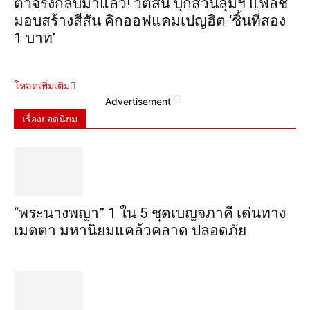
ตัวจริงกลับมาแล้ว! วัตสัน บุกสวนลุมฯ แฟลช
มอบสร้างสีสัน คิกออฟแคมเปญฮิต ‘ชิ้นที่สอง
1 บาท’
โหลดเพิ่มเติม
Advertisement
เรื่องยอดนิยม
“พระ​นาง​พญา” 1 ใน 5​ ชุดเบญจ​ภาคี​ เด่นทาง
เมตตา​ มหา​นิยม​แคล้วคลาด​ ปลอดภัย​