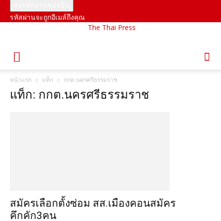
รหัสผ่านจะถูกอีเมล์ถึงคุณ
The Thai Press
หน้าแรก
แท็ก
กกต.นครศรีธรรมราช
แท็ก: กกต.นครศรีธรรมราช
สมัครเลือกตั้งซ่อม สส.เมืองคอนสมัคร
คึกคัก3คน