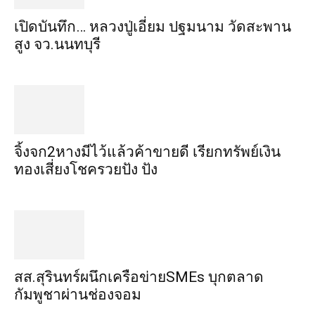
เปิดบันทึก… หลวงปู่เอี่ยม ​ปฐม​นาม​ วัดสะพาน
สูง​ จว.นนทบุรี
จิ้งจก​2​หาง​มีไว้แล้ว​ค้าขาย​ดี​ เรียก​ทรัพย์เงิน
ทอง​เสี่ยงโชค​รวยปัง​ ปัง​
สส.สุรินทร์ผนึกเครือข่ายSMEs บุกตลาด
กัมพูชาผ่านช่องจอม