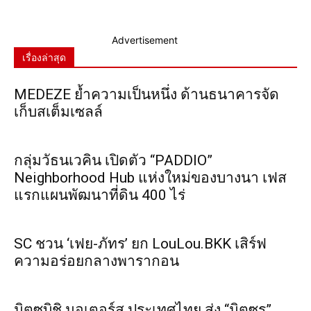
Advertisement
เรื่องล่าสุด
MEDEZE ย้ำความเป็นหนึ่ง ด้านธนาคารจัด
เก็บสเต็มเซลล์
กลุ่มวัธนเวคิน เปิดตัว “PADDIO”
Neighborhood Hub แห่งใหม่ของบางนา เฟส
แรกแผนพัฒนาที่ดิน 400 ไร่
SC ชวน ‘เฟย-ภัทร’ ยก LouLou.BKK เสิร์ฟ
ความอร่อยกลางพารากอน
มิตซูบิชิ มอเตอร์ส ประเทศไทย ส่ง “มิตซูรุ”