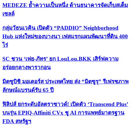
MEDEZE ย้ำความเป็นหนึ่ง ด้านธนาคารจัดเก็บสเต็ม
เซลล์
กลุ่มวัธนเวคิน เปิดตัว “PADDIO” Neighborhood
Hub แห่งใหม่ของบางนา เฟสแรกแผนพัฒนาที่ดิน 400
ไร่
SC ชวน ‘เฟย-ภัทร’ ยก LouLou.BKK เสิร์ฟความ
อร่อยกลางพารากอน
มิตซูบิชิ มอเตอร์ส ประเทศไทย ส่ง “มิตซูรุ” รีเฟรชภาพ
ลักษณ์แบรนด์รับ 65 ปี
ฟิลิปส์ ยกระดับอัลตราซาวด์! เปิดตัว ‘Transcend Plus’
บนรุ่น EPIQ-Affiniti CVx ชู AI การแพทย์มาตรฐาน
FDA สหรัฐฯ