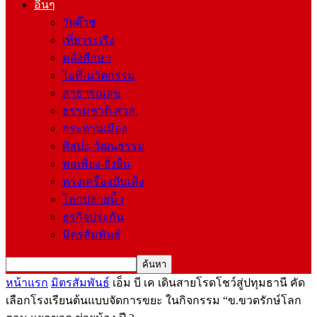
อื่นๆ
วัยต๊าช
เที่ยวระเริง
คลังศึกษา
ไอที-นวัตกรรม
สาธารณสุข
ธรรมชาติ-สวล.
กระดานเมือง
ศิลปะ-วัฒนธรรม
พอเพียง-ยั่งยืน
ทรงเครื่องบันเทิง
โลกปลายนิ้ว
ธุรกิจประกัน
มิตรสัมพันธ์
หน้าแรก
มิตรสัมพันธ์
เอ็ม บี เค เดินสายโรดโชว์สู่ปทุมธานี คัด
เลือกโรงเรียนต้นแบบจัดการขยะ ในกิจกรรม “ข.ขวดรักษ์โลก