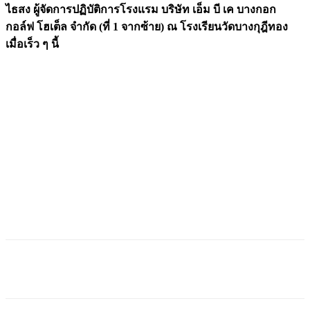
ไธสง ผู้จัดการปฏิบัติ
การโรงแรม บริษัท เอ็ม บี เค บางกอก
กอล์ฟ โฮเต็ล จำกัด (ที่ 1 จากซ้าย) ณ โรงเรียนวัดบางกุฎีทอง
เมื่อเร็ว ๆ นี้