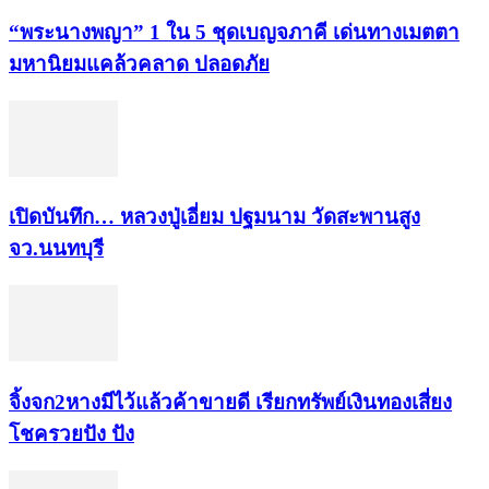
“พระ​นาง​พญา” 1 ใน 5​ ชุดเบญจ​ภาคี​ เด่นทางเมตตา​
มหา​นิยม​แคล้วคลาด​ ปลอดภัย​
เปิดบันทึก… หลวงปู่เอี่ยม ​ปฐม​นาม​ วัดสะพานสูง​
จว.นนทบุรี
จิ้งจก​2​หาง​มีไว้แล้ว​ค้าขาย​ดี​ เรียก​ทรัพย์เงินทอง​เสี่ยง
โชค​รวยปัง​ ปัง​