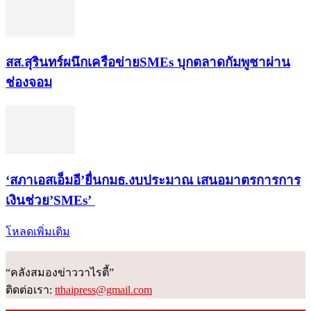
สส.สุรินทร์ผนึกเครือข่ายSMEs บุกตลาดกัมพูชาผ่าน
ช่องจอม
‘สภาเอสเอ็มอี’ยื่นกมธ.งบประมาณ เสนอมาตรการการ
เงินช่วย’SMEs’
โหลดเพิ่มเติม
“คลังสมองข่าววาไรตี้”
ติดต่อเรา:
tthaipress@gmail.com