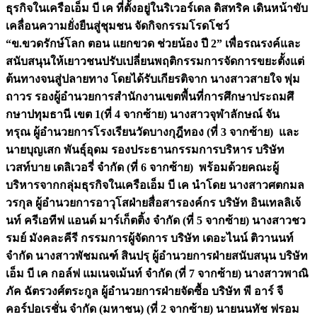
ธุรกิจในเครือเอ็ม บี เค ที่ตั้งอยู่ในริเวอร์เดล ดิสทริค
เดินหน้าขับ
เคลื่อนความยั่งยื
นสู่ชุมชน จัดกิจกรรมโรดโชว์
“ข.ขวดรักษ์โลก ตอน แยกขวด ช่วยน้อง ปี 2” เพื่อรณรงค์และ
สนับสนุนให้
เยาวชนปรับเปลี่ยนพฤติกรรมการจั
ดการขยะตั้งแต่
ต้นทางจนสู่
ปลายทาง โดยได้รับเกียรติจาก นางสาวสายใจ พุ่ม
ถาวร รองผู้อำนวยการสำนั
กงานเขตพื้นที่การศึกษาประถมศึ
กษาปทุมธานี เขต 1(ที่ 4 จากซ้าย) นางสาวจุฬาลักษณ์ จัน
ทรุณ ผู้อำนวยการโรงเรียนวั
ดบางกุฎีทอง (ที่ 3 จากซ้าย) และ
นายบุญเสก พันธุ์อุดม รองประธานกรรมการบริ
หาร บริษัท
เวสท์บาย เดลิเวอรี่ จำกัด (ที่ 6 จากซ้าย) พร้อมด้วยคณะผู้
บริหารจากกลุ่
มธุรกิจในเครือเอ็ม บี เค นำโดย นางสาวศตกมล
วรกุล ผู้อำนวยการอาวุโสฝ่ายสื่
อสารองค์กร บริษัท อินเทลลิเจ้
นท์ ครีเอทีฟ แอนด์ มาร์เก็ตติ้ง จำกัด (ที่ 5 จากซ้าย) นางสาวชว
รมย์ มังคละคีรี กรรมการผู้จัดการ บริษัท เดอะไนน์ ติวานนท์
จำกัด นางสาวพัชมณฑ์ สินปรุ ผู้อำนวยการฝ่ายสนับสนุน บริษัท
เอ็ม บี เค กอล์ฟ แมเนจเม้นท์ จำกัด (ที่ 7 จากซ้าย) นางสาวพาณิ
ภัค ฉัตรวงศ์ตระกูล ผู้อำนวยการฝ่
ายจัดซื้อ บริษัท พี อาร์ จี
คอร์ปอเรชั่น จำกัด (มหาชน) (ที่ 2 จากซ้าย) นายนนทัช ฟรอม