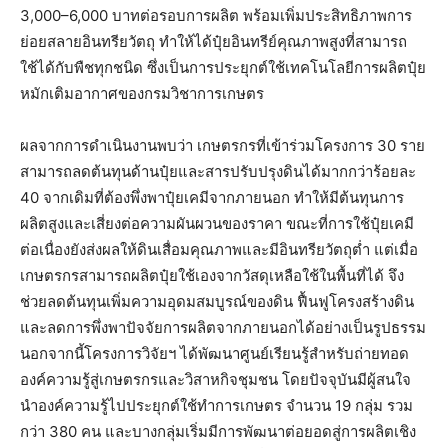
3,000–6,000 บาทต่อรอบการผลิต พร้อมเพิ่มประสิทธิภาพการ
ย่อยสลายอินทรียวัตถุ ทำให้ได้ปุ๋ยอินทรีย์คุณภาพสูงที่สามารถ
ใช้ได้กับพืชทุกชนิด ซึ่งเป็นการประยุกต์ใช้เทคโนโลยีการผลิตปุ๋ย
หมักเติมอากาศของกรมวิชาการเกษตร
ผลจากการดำเนินงานพบว่า เกษตรกรที่เข้าร่วมโครงการ 30 ราย
สามารถลดต้นทุนด้านปุ๋ยและสารปรับปรุงดินได้มากกว่าร้อยละ
40 จากเดิมที่ต้องพึ่งพาปุ๋ยเคมีจากภายนอก ทำให้มีต้นทุนการ
ผลิตสูงและเสี่ยงต่อความผันผวนของราคา ขณะที่การใช้ปุ๋ยเคมี
ต่อเนื่องยังส่งผลให้ดินเสื่อมคุณภาพและมีอินทรียวัตถุต่ำ แต่เมื่อ
เกษตรกรสามารถผลิตปุ๋ยใช้เองจากวัสดุเหลือใช้ในพื้นที่ได้ จึง
ช่วยลดต้นทุนเพิ่มความอุดมสมบูรณ์ของดิน ฟื้นฟูโครงสร้างดิน
และลดการพึ่งพาปัจจัยการผลิตจากภายนอกได้อย่างเป็นรูปธรรม
นอกจากนี้โครงการวิจัยฯ ได้พัฒนาศูนย์เรียนรู้สำหรับถ่ายทอด
องค์ความรู้สู่เกษตรกรและวิสาหกิจชุมชน โดยปัจจุบันมีผู้สนใจ
นำองค์ความรู้ไปประยุกต์ใช้ทำการเกษตร จำนวน 19 กลุ่ม รวม
กว่า 380 คน และบางกลุ่มเริ่มมีการพัฒนาต่อยอดสู่การผลิตเชิง