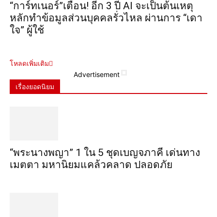
“การ์ทเนอร์”เตือน! อีก 3 ปี AI จะเป็นต้นเหตุ
หลักทำข้อมูลส่วนบุคคลรั่วไหล ผ่านการ “เดา
ใจ” ผู้ใช้
โหลดเพิ่มเติม
Advertisement
เรื่องยอดนิยม
“พระ​นาง​พญา” 1 ใน 5​ ชุดเบญจ​ภาคี​ เด่นทาง
เมตตา​ มหา​นิยม​แคล้วคลาด​ ปลอดภัย​