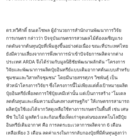
ดร.ทวีศักดิ์ ธนเดโชพล ผู้อำนวยการสำนักงานพัฒนาการวิจัย
การเกษตร กล่าวว่า ปัจจุบันเกษตรกรสวนผลไม้ต้องเผชิญแรง
กดดันจากต้นทุนปุ๋ยที่เพิ่มสูงขึ้นอย่างต่อเนื่อง ขณะที่ประเทศไทย
ยังมีความเสี่ยงจากการพึ่งพาการนำเข้าปัจจัยการผลิตจากต่าง
ประเทศ ARDA จึงได้ร่วมกับมูลนิธิชัยพัฒนาผลักดัน “โครงการ
วิจัยและพัฒนาการผลิตปุ๋ยอินทรีย์แบบเติมอากาศต้นแบบสำหรับ
ชุมชนและวิสาหกิจชุมชน” โดยมีนายสรรศุภร วิชพันธุ์ เป็น
หัวหน้าโครงการวิจัยฯ ซึ่งโครงการนี้ไม่เพียงแต่ตั้งเป้าหมายผลิต
ปุ๋ยอินทรีย์เพื่อลดการใช้ปุ๋ยเคมีเท่านั้น แต่เป็นการสร้าง “โมเดล
ลดต้นทุนและเพิ่มความมั่นคงทางเศรษฐกิจ” ให้เกษตรกรสามารถ
ผลิตปุ๋ยใช้เองได้จากวัสดุเหลือใช้ทางการเกษตรในพื้นที่ เช่น เศษ
พืช ใบไม้ มูลสัตว์ และก้อนเชื้อเห็ดเก่าจุดเด่นของเทคโนโลยีปุ๋ย
อินทรีย์เติมอากาศ คือ การลดระยะเวลาการผลิตจาก 6 เดือน
เหลือเพียง 3 เดือน ลดค่าแรงในการกลับกองปุ๋ยที่มีต้นทุนสูงกว่า