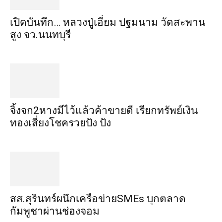
เปิดบันทึก… หลวงปู่เอี่ยม ​ปฐม​นาม​ วัดสะพาน
สูง​ จว.นนทบุรี
จิ้งจก​2​หาง​มีไว้แล้ว​ค้าขาย​ดี​ เรียก​ทรัพย์เงิน
ทอง​เสี่ยงโชค​รวยปัง​ ปัง​
สส.สุรินทร์ผนึกเครือข่ายSMEs บุกตลาด
กัมพูชาผ่านช่องจอม