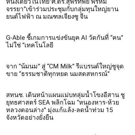
หนึ่งเดียวในไทย“ศ.ดร.สุพรทิพย์ พรหม
จรรยา”เข้าร่วมประชุมกับกลุ่มทุนใหญ่ยาน
ยนต์ไฟฟ้า ณ มณฑลเจียงซู จีน
G-Able ชี้เกมการแข่งขันยุค AI วัดกันที่ “คน”
ไม่ใช่ “เทคโนโลยี
จาก “น้มนม” สู่ “CM Milk” รีแบรนด์ใหญ่ชูจุด
ขาย “ธรรมชาติทุกหยด นมสดสหกรณ์”
สทนช. เดินหน้าแผนแม่บทลุ่มน้ำโขงอีสาน ชู
ยุทธศาสตร์ SEA พลิกโฉม “หนองหาร-ห้วย
หลวงตอนล่าง” มุ่งแก้แล้ง-ลดน้ำท่วม 15
จังหวัดอย่างยั่งยืน