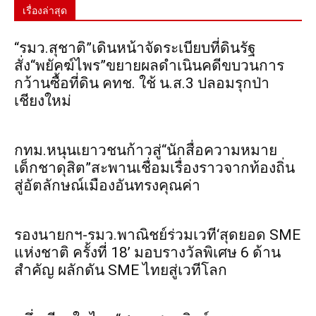
เรื่องล่าสุด
“รมว.สุชาติ”เดินหน้าจัดระเบียบที่ดินรัฐ
สั่ง“พยัคฆ์ไพร”ขยายผลดำเนินคดีขบวนการ
กว้านซื้อที่ดิน คทช. ใช้ น.ส.3 ปลอมรุกป่า
เชียงใหม่
กทม.หนุนเยาวชนก้าวสู่“นักสื่อความหมาย
เด็กชาดุสิต”สะพานเชื่อมเรื่องราวจากท้องถิ่น
สู่อัตลักษณ์เมืองอันทรงคุณค่า
รองนายกฯ-รมว.พาณิชย์ร่วมเวที‘สุดยอด SME
แห่งชาติ ครั้งที่ 18’ มอบรางวัลพิเศษ 6 ด้าน
สำคัญ ผลักดัน SME ไทยสู่เวทีโลก