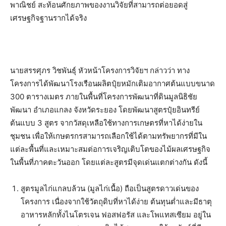
พาณิชย์ สะท้อนศักยภาพของงานวิจัยที่สามารถต่อยอดสู่
เศรษฐกิจฐานรากได้จริง
นายสรรศุภร วิชพันธุ์ หัวหน้าโครงการวิจัยฯ กล่าวว่า ทาง
โครงการได้พัฒนาโรงเรือนผลิตปุ๋ยหมักเติมอากาศต้นแบบขนาด
300 ตารางเมตร ภายในพื้นที่โครงการพัฒนาที่ดินมูลนิธิชัย
พัฒนา อำเภอแกลง จังหวัดระยอง โดยพัฒนาสูตรปุ๋ยอินทรีย์
ต้นแบบ 3 สูตร จากวัสดุเหลือใช้ทางการเกษตรที่หาได้ง่ายใน
ชุมชน เพื่อให้เกษตรกรสามารถเลือกใช้ได้ตามทรัพยากรที่มีใน
แต่ละพื้นที่และเหมาะสมต่อการเจริญเติบโตของไม้ผลเศรษฐกิจ
ในพื้นที่ภาคตะวันออก โดยแต่ละสูตรมีจุดเด่นแตกต่างกัน ดังนี้
สูตรมูลไก่แกลบล้วน (มูลไก่เนื้อ) ถือเป็นสูตรดาวเด่นของ
โครงการ เนื่องจากใช้วัตถุดิบที่หาได้ง่าย ต้นทุนต่ำและมีธาตุ
อาหารหลักทั้งไนโตรเจน ฟอสฟอรัส และโพแทสเซียม อยู่ใน