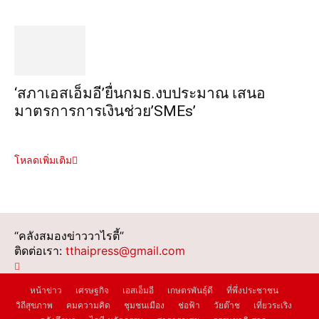
‘สภาเอสเอ็มอี’ยื่นกมธ.งบประมาณ เสนอ
มาตรการการเงินช่วย’SMEs’
โหลดเพิ่มเติม
“คลังสมองข่าววาไรตี้”
ติดต่อเรา:
tthaipress@gmail.com
หน้าข่าว
เศรษฐกิจ
เอสเอ็มอี
เกษตรพันธุ์ดี
ที่พึ่งประชาชน
วิถีสุขภาพ
คมความคิด
ชุมชนเมือง
ช่อฟ้า
วัยต๊าช
เที่ยวระเริง