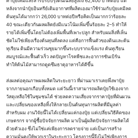
ค่าปุ๋ยเคมีและสารปรับปรุงดินเฉลี่ยสูงถึง 62,400 บาทต่อปี แต่
หลังจากนำปุ๋ยอินทรีย์เติมอากาศที่ผลิตเองมาใช้ร่วมกับปุ๋ยเคมีลด
ต้นทุนได้มากกว่า 26,000 บาทต่อปีหรือคิดเป็นมากกว่าร้อยละ
40 ขณะเดียวกันผลผลิตยังมีแนวโน้มเพิ่มขึ้นร้อยละ 2–5 ทำให้
รายได้เพิ่มขึ้นโดยไม่ต้องเพิ่มพื้นที่เพาะปลูก สำหรับผมสิ่งที่เห็น
ชัดไม่ใช่เพียงเรื่องต้นทุนที่ลดลง แต่คือการฟื้นตัวของดินและต้น
ทุเรียน ดินมีความร่วนซุยมากขึ้นระบบรากแข็งแรง ต้นทุเรียน
สมบูรณ์และฟื้นตัวเร็ว ลดปัญหาโรคพืชและอาการซันเบิร์น
ทำให้ต้นไม้สามารถดูดซึมธาตุอาหารได้ดีขึ้น
ส่งผลต่อคุณภาพผลผลิตในระยะยาว ที่ผ่านมาเราเคยพึ่งพาปุ๋ย
จากภายนอกเกือบทั้งหมด แต่วันนี้เราสามารถผลิตปุ๋ยใช้เองจาก
วัสดุเหลือใช้ในชุมชนได้ ช่วยลดความเสี่ยงจากราคาปุ๋ยที่ผันผวน
และเปลี่ยนของเหลือทิ้งให้กลายเป็นต้นทุนการผลิตที่มีมูลค่า
สำหรับผม งานวิจัยนี้ไม่ได้เปลี่ยนแค่กองปุ๋ย แต่เปลี่ยนวิธีคิดของ
เกษตรกร จากผู้ซื้อปัจจัยการผลิต มาเป็นผู้ผลิตปัจจัยการผลิตได้
ด้วยตัวเอง ซึ่งไม่ใช่แค่เพียงการลดรายจ่าย แต่เป็นการสร้าง
ความมั่นคงให้พวกเราในระยะยาว โครงการนี้จึงไม่ใช่เพียงการ