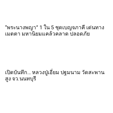
“พระ​นาง​พญา” 1 ใน 5​ ชุดเบญจ​ภาคี​ เด่นทาง
เมตตา​ มหา​นิยม​แคล้วคลาด​ ปลอดภัย​
เปิดบันทึก… หลวงปู่เอี่ยม ​ปฐม​นาม​ วัดสะพาน
สูง​ จว.นนทบุรี