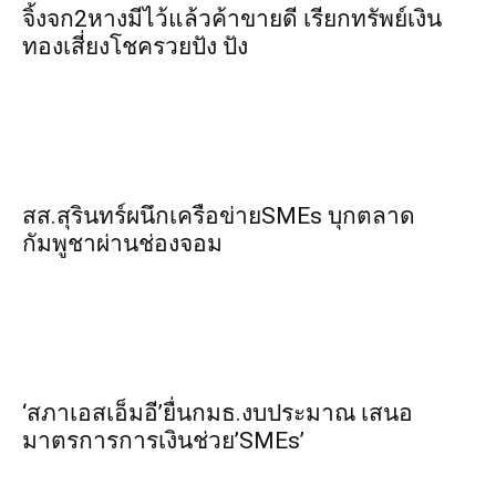
จิ้งจก​2​หาง​มีไว้แล้ว​ค้าขาย​ดี​ เรียก​ทรัพย์เงิน
ทอง​เสี่ยงโชค​รวยปัง​ ปัง​
สส.สุรินทร์ผนึกเครือข่ายSMEs บุกตลาด
กัมพูชาผ่านช่องจอม
‘สภาเอสเอ็มอี’ยื่นกมธ.งบประมาณ เสนอ
มาตรการการเงินช่วย’SMEs’