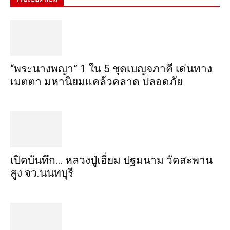
“พระ​นาง​พญา” 1 ใน 5​ ชุดเบญจ​ภาคี​ เด่นทาง
เมตตา​ มหา​นิยม​แคล้วคลาด​ ปลอดภัย​
เปิดบันทึก… หลวงปู่เอี่ยม ​ปฐม​นาม​ วัดสะพาน
สูง​ จว.นนทบุรี