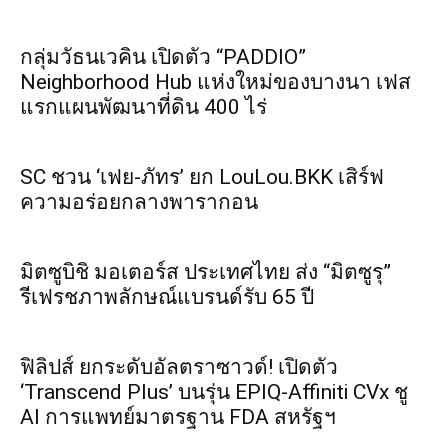
กลุ่มวัธนเวคิน เปิดตัว “PADDIO”
Neighborhood Hub แห่งใหม่ของบางนา เฟส
แรกแผนพัฒนาที่ดิน 400 ไร่
SC ชวน ‘เฟย-ภัทร’ ยก LouLou.BKK เสิร์ฟ
ความอร่อยกลางพารากอน
มิตซูบิชิ มอเตอร์ส ประเทศไทย ส่ง “มิตซูรุ”
รีเฟรชภาพลักษณ์แบรนด์รับ 65 ปี
ฟิลิปส์ ยกระดับอัลตราซาวด์! เปิดตัว
‘Transcend Plus’ บนรุ่น EPIQ-Affiniti CVx ชู
AI การแพทย์มาตรฐาน FDA สหรัฐฯ