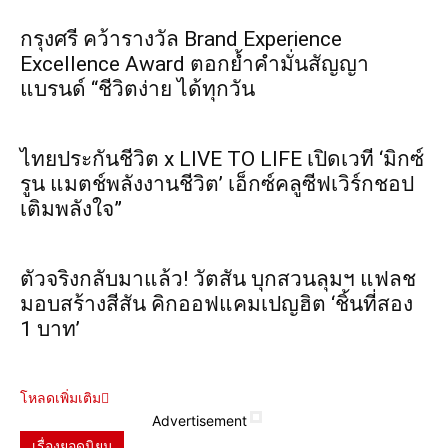
กรุงศรี คว้ารางวัล Brand Experience
Excellence Award ตอกย้ำคำมั่นสัญญา
แบรนด์ “ชีวิตง่าย ได้ทุกวัน
ไทยประกันชีวิต x LIVE TO LIFE เปิดเวที ‘มิกซ์
รูน แมตช์พลังงานชีวิต’ เอ็กซ์คลูซีฟเวิร์กชอป
เติมพลังใจ”
ตัวจริงกลับมาแล้ว! วัตสัน บุกสวนลุมฯ แฟลช
มอบสร้างสีสัน คิกออฟแคมเปญฮิต ‘ชิ้นที่สอง
1 บาท’
โหลดเพิ่มเติม
Advertisement
เรื่องยอดนิยม