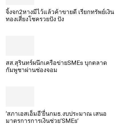
จิ้งจก​2​หาง​มีไว้แล้ว​ค้าขาย​ดี​ เรียก​ทรัพย์เงิน
ทอง​เสี่ยงโชค​รวยปัง​ ปัง​
สส.สุรินทร์ผนึกเครือข่ายSMEs บุกตลาด
กัมพูชาผ่านช่องจอม
‘สภาเอสเอ็มอี’ยื่นกมธ.งบประมาณ เสนอ
มาตรการการเงินช่วย’SMEs’