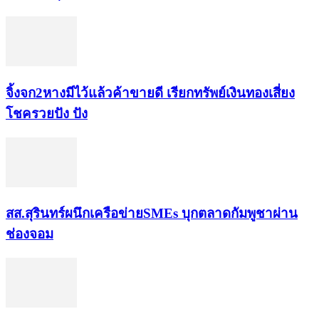
จิ้งจก​2​หาง​มีไว้แล้ว​ค้าขาย​ดี​ เรียก​ทรัพย์เงินทอง​เสี่ยง
โชค​รวยปัง​ ปัง​
สส.สุรินทร์ผนึกเครือข่ายSMEs บุกตลาดกัมพูชาผ่าน
ช่องจอม