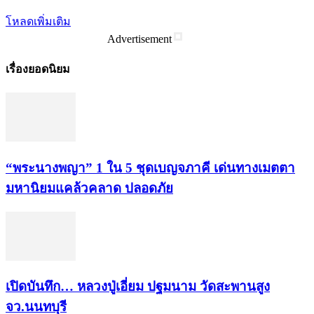
โหลดเพิ่มเติม
Advertisement
เรื่องยอดนิยม
“พระ​นาง​พญา” 1 ใน 5​ ชุดเบญจ​ภาคี​ เด่นทางเมตตา​
มหา​นิยม​แคล้วคลาด​ ปลอดภัย​
เปิดบันทึก… หลวงปู่เอี่ยม ​ปฐม​นาม​ วัดสะพานสูง​
จว.นนทบุรี