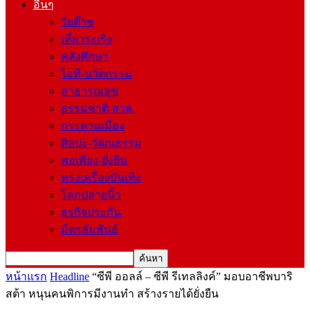
อื่นๆ
วัยต๊าช
เที่ยวระเริง
คลังศึกษา
ไอที-นวัตกรรม
สาธารณสุข
ธรรมชาติ-สวล.
กระดานเมือง
ศิลปะ-วัฒนธรรม
พอเพียง-ยั่งยืน
ทรงเครื่องบันเทิง
โลกปลายนิ้ว
ธุรกิจประกัน
มิตรสัมพันธ์
หน้าแรก
Headline
“ซีพี ออลล์ – ซีพี รีเทลลิงค์” มอบอาชีพบาริ
สต้า หนุนคนพิการมีงานทำ สร้างรายได้ยั่งยืน