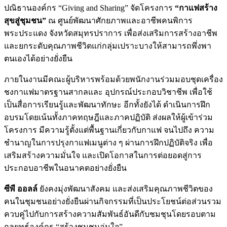
ปณิธานองค์กร “Giving and Sharing” จัดโครงการ
“กาแฟสร้าง
สุขสู่ชุมชน”
ณ ศูนย์พัฒนาศักยภาพและอาชีพคนพิการ
พระประแดง จังหวัดสมุทรปราการ เพื่อส่งเสริมการสร้างอาชีพ
และยกระดับคุณภาพชีวิตแก่กลุ่มเปราะบางให้สามารถพึ่งพา
ตนเองได้อย่างยั่งยืน
ภายในงานมีคณะผู้บริหารพร้อมด้วยพนักงานร่วมมอบชุดเครื่อง
ชงกาแฟมาตรฐานสากลและ อุปกรณ์ประกอบวิชาชีพ เพื่อใช้
เป็นสื่อการเรียนรู้และพัฒนาทักษะ อีกทั้งยังได้ ดำเนินการฝึก
อบรมโดยเน้นทั้งภาคทฤษฎีและภาคปฏิบัติ ส่งผลให้ผู้เข้าร่วม
โครงการ มีความรู้ตั้งแต่พื้นฐานเกี่ยวกับกาแฟ จนไปถึง ความ
ชำนาญในการปรุงกาแฟเมนูต่าง ๆ ผ่านการฝึกปฏิบัติจริง เพื่อ
เสริมสร้างความมั่นใจ และเปิดโอกาสในการต่อยอดสู่การ
ประกอบอาชีพในอนาคตอย่างยั่งยืน
ซีพี ออลล์
ยังคงมุ่งพัฒนาสังคม และส่งเสริมคุณภาพชีวิตของ
คนในชุมชนอย่างยั่งยืนผ่านกิจกรรมที่เป็นประโยชน์ต่อส่วนรวม
ควบคู่ไปกับการสร้างความสัมพันธ์อันดีกับชมชุนโดยรอบตาม
กลยุทธ์องค์กร “สร้างชุมชนอุ่นใจ”