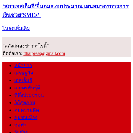
‘สภาเอสเอ็มอี’ยื่นกมธ.งบประมาณ เสนอมาตรการการ
เงินช่วย’SMEs’
โหลดเพิ่มเติม
“คลังสมองข่าววาไรตี้”
ติดต่อเรา:
tthaipress@gmail.com
หน้าข่าว
เศรษฐกิจ
เอสเอ็มอี
เกษตรพันธุ์ดี
ที่พึ่งประชาชน
วิถีสุขภาพ
คมความคิด
ชุมชนเมือง
ช่อฟ้า
วัยต๊าช