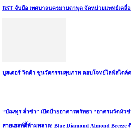
BST จับมือ เทศบาลนครมาบตาพุด จัดหน่วยแพทย์เคลื่อนที
บูสเตอร์ วิตต้า ชูนวัตกรรมสุขภาพ ตอบโจทย์ไลฟ์สไตล์
เรื่องล่าสุด
“บัณฑูร ล่ำซำ” เปิดป้ายอาคารศรัทธา “อาศรมวัดหัวข
สายเฮลท์ตี้ห้ามพลาด! Blue Diamond Almond Breeze ดึง