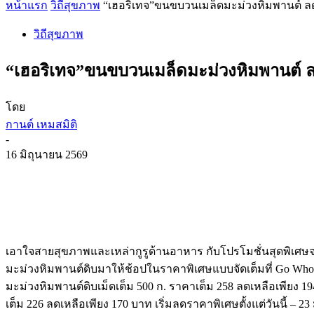
หน้าแรก
วิถีสุขภาพ
“เฮอริเทจ”ขนขบวนเมล็ดมะม่วงหิมพานต์ ลดร
วิถีสุขภาพ
“เฮอริเทจ”ขนขบวนเมล็ดมะม่วงหิมพานต์ ลด
โดย
กานต์ เหมสมิติ
-
16 มิถุนายน 2569
เอาใจสายสุขภาพและเหล่ากูรูด้านอาหาร กับโปรโมชั่นสุดพิเศษจา
มะม่วงหิมพานต์ดิบมาให้ช้อปในราคาพิเศษแบบจัดเต็มที่ Go Whol
มะม่วงหิมพานต์ดิบเม็ดเต็ม 500 ก. ราคาเต็ม 258 ลดเหลือเพียง 
เต็ม 226 ลดเหลือเพียง 170 บาท เริ่มลดราคาพิเศษตั้งแต่วันนี้ – 23