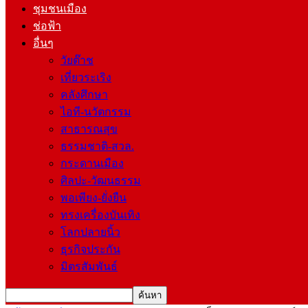
ชุมชนเมือง
ช่อฟ้า
อื่นๆ
วัยต๊าช
เที่ยวระเริง
คลังศึกษา
ไอที-นวัตกรรม
สาธารณสุข
ธรรมชาติ-สวล.
กระดานเมือง
ศิลปะ-วัฒนธรรม
พอเพียง-ยั่งยืน
ทรงเครื่องบันเทิง
โลกปลายนิ้ว
ธุรกิจประกัน
มิตรสัมพันธ์