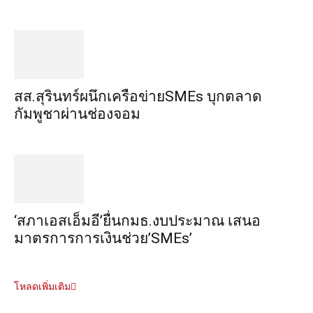
สส.สุรินทร์ผนึกเครือข่ายSMEs บุกตลาด
กัมพูชาผ่านช่องจอม
‘สภาเอสเอ็มอี’ยื่นกมธ.งบประมาณ เสนอ
มาตรการการเงินช่วย’SMEs’
โหลดเพิ่มเติม