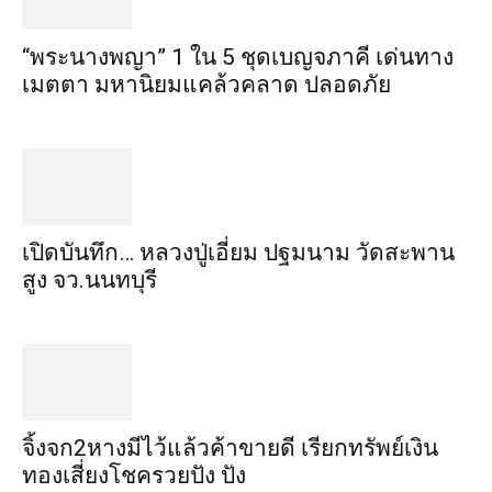
“พระ​นาง​พญา” 1 ใน 5​ ชุดเบญจ​ภาคี​ เด่นทาง
เมตตา​ มหา​นิยม​แคล้วคลาด​ ปลอดภัย​
เปิดบันทึก… หลวงปู่เอี่ยม ​ปฐม​นาม​ วัดสะพาน
สูง​ จว.นนทบุรี
จิ้งจก​2​หาง​มีไว้แล้ว​ค้าขาย​ดี​ เรียก​ทรัพย์เงิน
ทอง​เสี่ยงโชค​รวยปัง​ ปัง​