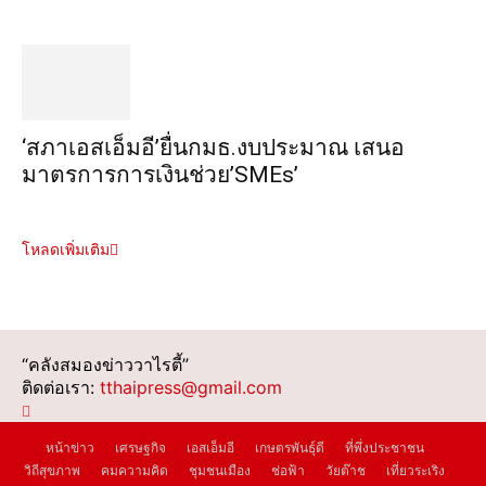
‘สภาเอสเอ็มอี’ยื่นกมธ.งบประมาณ เสนอ
มาตรการการเงินช่วย’SMEs’
โหลดเพิ่มเติม
“คลังสมองข่าววาไรตี้”
ติดต่อเรา:
tthaipress@gmail.com
หน้าข่าว
เศรษฐกิจ
เอสเอ็มอี
เกษตรพันธุ์ดี
ที่พึ่งประชาชน
วิถีสุขภาพ
คมความคิด
ชุมชนเมือง
ช่อฟ้า
วัยต๊าช
เที่ยวระเริง