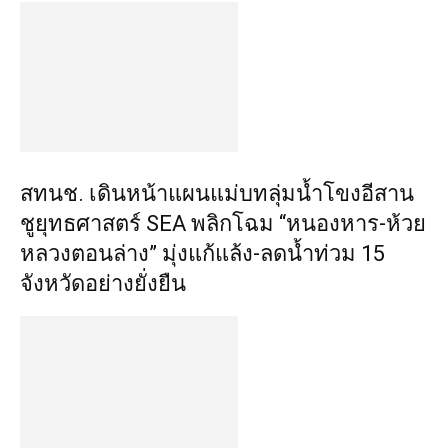
สทนช. เดินหน้าแผนแม่บทลุ่มน้ำโขงอีสาน
ชูยุทธศาสตร์ SEA พลิกโฉม “หนองหาร-ห้วย
หลวงตอนล่าง” มุ่งแก้แล้ง-ลดน้ำท่วม 15
จังหวัดอย่างยั่งยืน