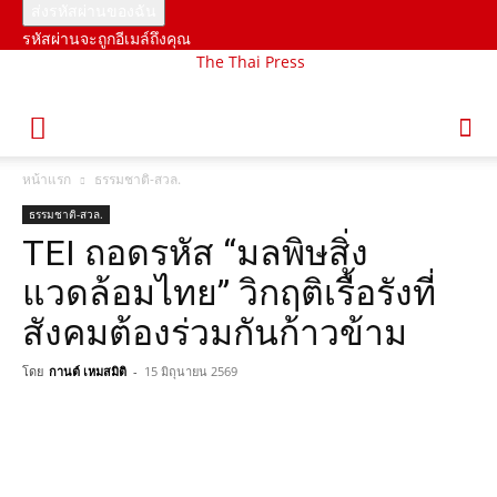
รหัสผ่านจะถูกอีเมล์ถึงคุณ
The Thai Press
หน้าแรก
ธรรมชาติ-สวล.
ธรรมชาติ-สวล.
TEI ถอดรหัส “มลพิษสิ่ง
แวดล้อมไทย” วิกฤติเรื้อรังที่
สังคมต้องร่วมกันก้าวข้าม
โดย
กานต์ เหมสมิติ
-
15 มิถุนายน 2569