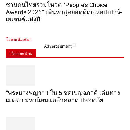
ชวนคนไทยร่วมโหวต “People’s Choice
Awards 2026” เฟ้นหาสุดยอดดีเวลลอปเปอร์-
เอเจนต์แห่งปี
โหลดเพิ่มเติม
Advertisement
เรื่องยอดนิยม
“พระ​นาง​พญา” 1 ใน 5​ ชุดเบญจ​ภาคี​ เด่นทาง
เมตตา​ มหา​นิยม​แคล้วคลาด​ ปลอดภัย​