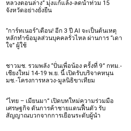
หลวงตอนล่าง” มุ่งแก้แล้ง-ลดน้ำท่วม 15
จังหวัดอย่างยั่งยืน
“การ์ทเนอร์”เตือน! อีก 3 ปี AI จะเป็นต้นเหตุ
หลักทำข้อมูลส่วนบุคคลรั่วไหล ผ่านการ “เดา
ใจ” ผู้ใช้
ชาวมช. รวมพลัง “ปั่นเพื่อน้อง ครั้งที่ 9” กทม.-
เชียงใหม่ 14-19 พ.ย. นี้ เปิดรับบริจาคหนุน
มช.-โครงการหลวง-มูลนิธิขาเทียม
“ไทย – เมียนมา” เปิดบทใหม่ความร่วมมือ
เศรษฐกิจ ดันการค้าชายแดนฟื้นตัว รับ
สัญญาณบวกจากการเยือนระดับผู้นำ