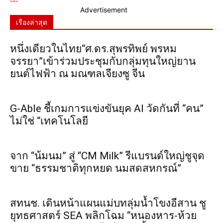
Advertisement
เรื่องล่าสุด
หนึ่งเดียวในไทย“ศ.ดร.สุพรทิพย์ พรหม
จรรยา”เข้าร่วมประชุมกับกลุ่มทุนใหญ่ยาน
ยนต์ไฟฟ้า ณ มณฑลเจียงซู จีน
G-Able ชี้เกมการแข่งขันยุค AI วัดกันที่ “คน”
ไม่ใช่ “เทคโนโลยี
จาก “น้มนม” สู่ “CM Milk” รีแบรนด์ใหญ่ชูจุด
ขาย “ธรรมชาติทุกหยด นมสดสหกรณ์”
สทนช. เดินหน้าแผนแม่บทลุ่มน้ำโขงอีสาน ชู
ยุทธศาสตร์ SEA พลิกโฉม “หนองหาร-ห้วย