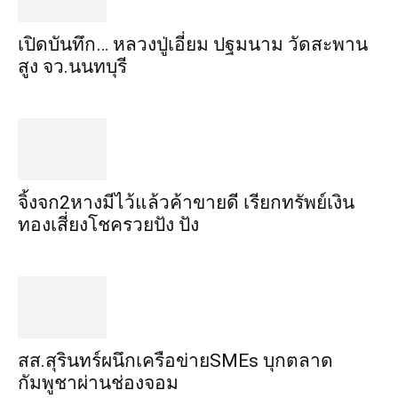
เปิดบันทึก… หลวงปู่เอี่ยม ​ปฐม​นาม​ วัดสะพาน
สูง​ จว.นนทบุรี
จิ้งจก​2​หาง​มีไว้แล้ว​ค้าขาย​ดี​ เรียก​ทรัพย์เงิน
ทอง​เสี่ยงโชค​รวยปัง​ ปัง​
สส.สุรินทร์ผนึกเครือข่ายSMEs บุกตลาด
กัมพูชาผ่านช่องจอม