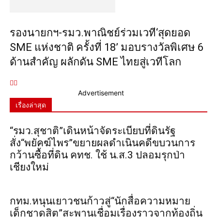
รองนายกฯ-รมว.พาณิชย์ร่วมเวที‘สุดยอด
SME แห่งชาติ ครั้งที่ 18’ มอบรางวัลพิเศษ 6
ด้านสำคัญ ผลักดัน SME ไทยสู่เวทีโลก
Advertisement
เรื่องล่าสุด
“รมว.สุชาติ”เดินหน้าจัดระเบียบที่ดินรัฐ
สั่ง“พยัคฆ์ไพร”ขยายผลดำเนินคดีขบวนการ
กว้านซื้อที่ดิน คทช. ใช้ น.ส.3 ปลอมรุกป่า
เชียงใหม่
กทม.หนุนเยาวชนก้าวสู่“นักสื่อความหมาย
เด็กชาดุสิต”สะพานเชื่อมเรื่องราวจากท้องถิ่น