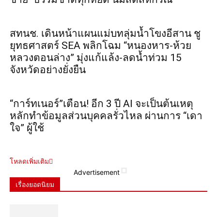
สทนช. เดินหน้าแผนแม่บทลุ่มน้ำโขงอีสาน ชู
ยุทธศาสตร์ SEA พลิกโฉม “หนองหาร-ห้วย
หลวงตอนล่าง” มุ่งแก้แล้ง-ลดน้ำท่วม 15
จังหวัดอย่างยั่งยืน
“การ์ทเนอร์”เตือน! อีก 3 ปี AI จะเป็นต้นเหตุ
หลักทำข้อมูลส่วนบุคคลรั่วไหล ผ่านการ “เดา
ใจ” ผู้ใช้
โหลดเพิ่มเติม
Advertisement
เรื่องยอดนิยม