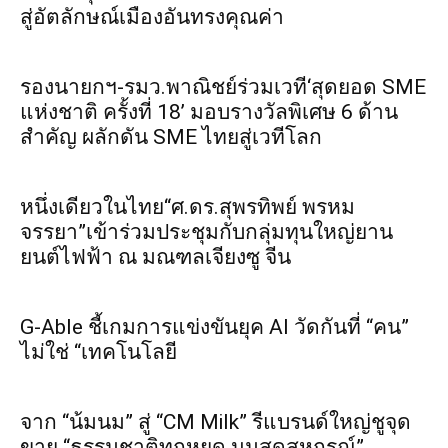
สู่อัตลักษณ์เมืองอันทรงคุณค่า
รองนายกฯ-รมว.พาณิชย์ร่วมเวที‘สุดยอด SME
แห่งชาติ ครั้งที่ 18’ มอบรางวัลพิเศษ 6 ด้าน
สำคัญ ผลักดัน SME ไทยสู่เวทีโลก
หนึ่งเดียวในไทย“ศ.ดร.สุพรทิพย์ พรหม
จรรยา”เข้าร่วมประชุมกับกลุ่มทุนใหญ่ยาน
ยนต์ไฟฟ้า ณ มณฑลเจียงซู จีน
G-Able ชี้เกมการแข่งขันยุค AI วัดกันที่ “คน”
ไม่ใช่ “เทคโนโลยี
จาก “น้มนม” สู่ “CM Milk” รีแบรนด์ใหญ่ชูจุด
ขาย “ธรรมชาติทุกหยด นมสดสหกรณ์”