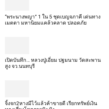
“พระ​นาง​พญา” 1 ใน 5​ ชุดเบญจ​ภาคี​ เด่นทาง
เมตตา​ มหา​นิยม​แคล้วคลาด​ ปลอดภัย​
เปิดบันทึก… หลวงปู่เอี่ยม ​ปฐม​นาม​ วัดสะพาน
สูง​ จว.นนทบุรี
จิ้งจก​2​หาง​มีไว้แล้ว​ค้าขาย​ดี​ เรียก​ทรัพย์เงิน