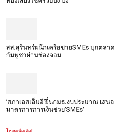
ทอง​เสี่ยงโชค​รวยปัง​ ปัง​
สส.สุรินทร์ผนึกเครือข่ายSMEs บุกตลาด
กัมพูชาผ่านช่องจอม
‘สภาเอสเอ็มอี’ยื่นกมธ.งบประมาณ เสนอ
มาตรการการเงินช่วย’SMEs’
โหลดเพิ่มเติม