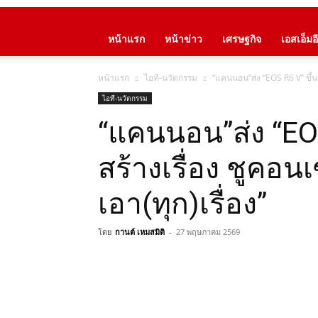
หน้าแรก
หน้าข่าว
เศรษฐกิจ
เอสเอ็มอี
หน้าแรก
ไอที-นวัตกรรม
“แคนนอน”ส่ง “EOS R6 V” ขึ้นแท
ไอที-นวัตกรรม
“แคนนอน”ส่ง “EOS
สร้างเรื่อง ชูคอนเ
เอา(ทุก)เรื่อง”
โดย
กานต์ เหมสมิติ
-
27 พฤษภาคม 2569