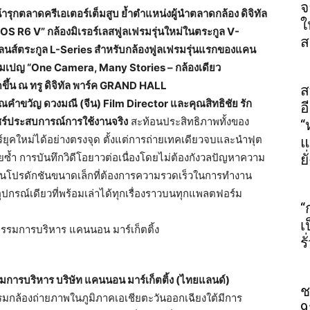
จ
รุกตลาดครีเอเตอร์เต็
มสูบ ย้ำตำแหน่งผู้นำตลาดกล้อง ดิจิทั
ล
ใ
“EOS R6 V” กล้องมิเรอร์เลสฟูลเฟรมรุ่นใหม่
ในตระกูล V-
ส
์ตระกูล L-Series สำหรับกล้องฟูลเฟรมรุ่
นแรกของแคน
มเปญ “One Camera, Many Stories – กล้องเดียว
ขึ้น ณ ทรู ดิจิทัล พาร์ค GRAND HALL
ส
คำขวัญ ดวงมณี (จีน) Film Director และคุณสิทธิชัย รัก
อ
ชร์ประสบการณ์การใช้
งานจริง
สะท้อนประสิทธิภาพทั้งของ
“
์ยุคใหม่ได้อย่างตรงจุด ตั้งแต่การถ่ายเทคเดี
ยวจบและนำฟุต
แ
ยซ้ำ การบันทึกวิดีโอยาวต่อเนื่
องโดยไม่ต้องกังวลปัญหาความ
ยั
านโปรดักชันขนาดเล็กที่
ต้องการความรวดเร็วในการทำงาน
ปกรณ์เดียวที่พร้
อมเล่าได้ทุกเรื่องราวบนทุ
กแพลตฟอร์ม
“
เ
ร
ารบริหาร บริษัท แคนนอน มาร์เก็ตติ้ง (ไทยแลนด์)
ช
รมกล้องถ่ายภาพในภูมิ
ภาคเอเชียตะวันออกเฉียงใต้มี
การ
9