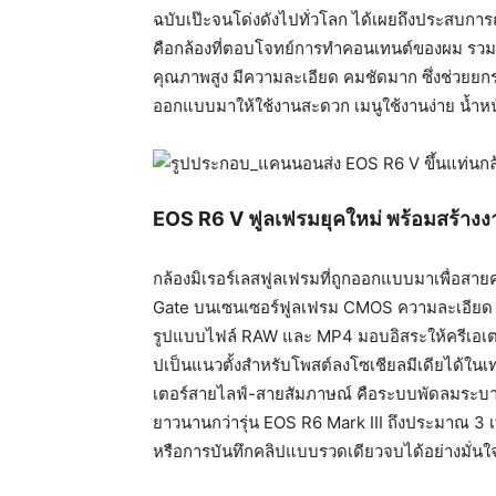
ฉบับเป๊ะจนโด่งดังไปทั่วโลก ได้เผยถึงประสบการณ์
คือกล้องที่ตอบโจทย์
การทำคอนเทนต์ของผม รวมถึ
คุณภาพสูง มีความละเอียด คมชัดมาก ซึ่งช่วยย
ออกแบบมาให้ใช้งานสะดวก เมนูใช้งานง่าย น้ำหน
EOS R6 V ฟูลเฟรมยุคใหม่ พร้อมสร้าง
กล้องมิเรอร์เลสฟูลเฟรมที่ถู
กออกแบบมาเพื่อสาย
Gate บนเซนเซอร์ฟูลเฟรม CMOS ความละเอียด 32
รูปแบบไฟล์ RAW และ MP4 มอบอิสระให้ครีเอเตอ
ปเป็นแนวตั้
งสำหรับโพสต์ลงโซเชียลมีเดียได้
ในเท
เตอร์สายไลฟ์-สายสัมภาษณ์ คือระบบพัดลมระบายค
ยาวนานกว่ารุ่น EOS R6 Mark III ถึงประมาณ 3 
หรือการบันทึกคลิปแบบรวดเดี
ยวจบได้อย่างมั่นใ