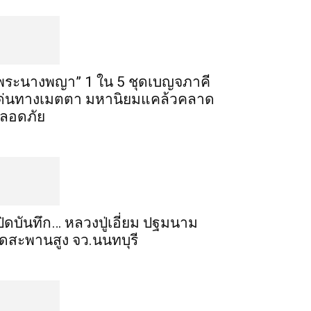
พระ​นาง​พญา” 1 ใน 5​ ชุดเบญจ​ภาคี​
ด่นทางเมตตา​ มหา​นิยม​แคล้วคลาด​
ลอดภัย​
ปิดบันทึก… หลวงปู่เอี่ยม ​ปฐม​นาม​
ัดสะพานสูง​ จว.นนทบุรี