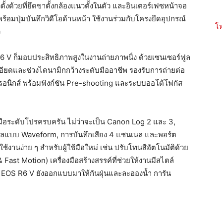
ั้งด้
วยที่ยึดขาตั้งกล้องแนวตั้งในตั
ว และอินเตอร์เฟซหน้าจอ
พร้อมปุ่มบันทึกวิดีโอด้านหน้า ใช้งานร่วมกับโครงยึดอุปกรณ์
โห
ว
R6 V ก็มอบประสิทธิภาพสูงในงานถ่
ายภาพนิ่ง ด้วยเซนเซอร์ฟูล
เอียดและช่วงไดนามิ
กกว้างระดับมืออาชีพ รองรับการถ่ายต่อ
็กทรอนิกส์ พร้อมฟังก์ชัน Pre-shooting และระบบออโต้โฟกัส
ือระดั
บโปรครบครัน ไม่ว่าจะเป็น Canon Log 2 และ 3,
แบบ Waveform, การบันทึกเสียง 4 แชนเนล และพอร์ต
านง่าย ๆ สำหรับผู้ใช้มือใหม่ เช่น ปรับโทนสีอัตโนมัติด้วย
Fast Motion) เครื่องมือสร้างสรรค์ที่ช่วยให้
งานมีสไตล์
ง EOS R6 V ยังออกแบบมาให้กันฝุ่
นและละอองน้ำ การัน