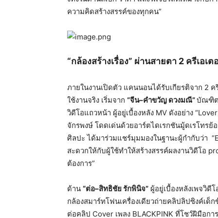
ความคิ
ดสร้างสรรค์ของทุกคน”
“กล้องสร้างเรื่อง” ผ่านสายตา 2 ครีเอเ
ภายในงานเปิดตัว แคนนอนได้รับเกียรติจาก 2 คร
ใช้งานจริง เริ่มจาก
“จีน–คำขวัญ ดวงมณี”
บัณฑิต
วิดีโอแถวหน้า ผู้อยู่เบื้องหลัง MV ดังอย่าง “Lov
จักรพงษ์ โดดเด่นด้วยอาร์ตไดเรกชันมู้
ดเรโทรย้อน
ศิลปะ ได้มาร่วมแชร์มุมมองในฐานะผู้
กำกับว่า “
สะดวกให้กับผู้ใช้
ทำให้สร้างสรรค์ผลงานวิดีโอ pro
ต้องการ”
ด้าน
“ต่อ–สิทธิชัย รักพินิจ”
ผู้อยู่เบื้องหลังเพจวิดีโ
กล้องสมาร์
ทโฟนเครื่องเดียวถ่ายคลิปลิปซิ
งค์เด็ก
ต่อคลิป Cover เพลง BLACKPINK ที่โชว์ฝีมือการ