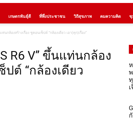
เกษตรพันธุ์ดี
ที่พึ่งประชาชน
วิถีสุขภาพ
คมความคิด
ช
่นกล้องสร้างเรื่อง ชูคอนเซ็ปต์ “กล้องเดียว เอา(ทุก)เรื่อง”
 R6 V” ขึ้นแท่นกล้อง
ห
ซ็ปต์ “กล้องเดียว
พ
ท
เ
G
ก