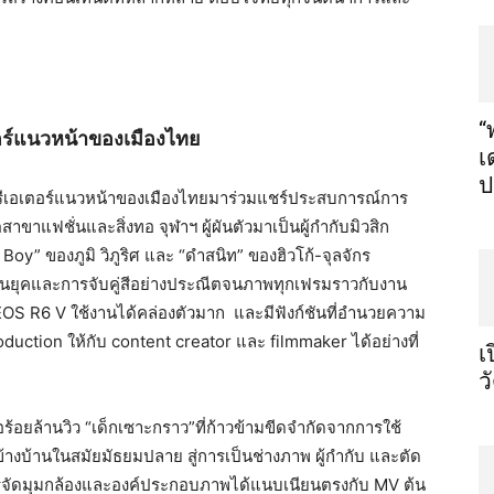
“
ตอร์แนวหน้าของเมืองไทย
เ
ป
ีเอเตอร์แนวหน้าของเมื
องไทยมาร่วมแชร์ประสบการณ์
การ
สาขาแฟชั่นและสิ่งทอ จุฬาฯ ผู้ผันตัวมาเป็นผู้กำกับมิวสิ
ก
er Boy” ของภูมิ วิภูริศ และ “ดำสนิท” ของฮิวโก้-จุลจักร
ยุคและการจับคู่สีอย่
างประณีตจนภาพทุกเฟรมราวกั
บงาน
EOS R6 V ใช้งานได้คล่องตัวมาก และมีฟังก์ชันที่
อำนวยความ
duction ให้กับ content creator และ filmmaker ได้อย่างที่
เ
ว
อร้
อยล้านวิว “เด็กเซาะกราว”ที่ก้าวข้ามขี
ดจำกัดจากการใช้
ข้างบ้านในสมัยมัธยมปลาย สู่การเป็นช่างภาพ ผู้กำกับ และตัด
จัดมุมกล้
องและองค์ประกอบภาพได้แนบเนี
ยนตรงกับ MV ต้น