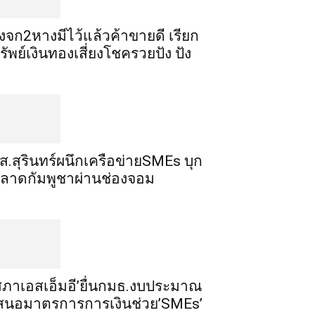
ิ้งจก​2​หาง​มีไว้แล้ว​ค้าขาย​ดี​ เรียก​
รัพย์เงินทอง​เสี่ยงโชค​รวยปัง​ ปัง​
ส.สุรินทร์ผนึกเครือข่ายSMEs บุก
ลาดกัมพูชาผ่านช่องจอม
สภาเอสเอ็มอี’ยื่นกมธ.งบประมาณ
สนอมาตรการการเงินช่วย’SMEs’