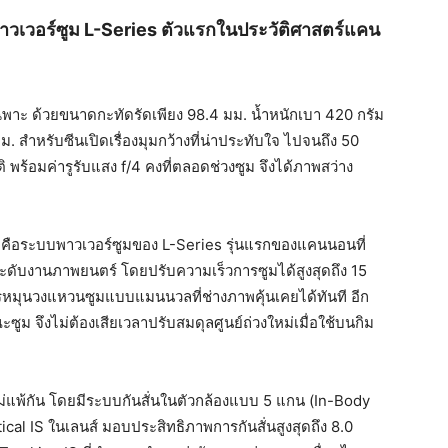
เวอร์ซูม L-Series ตัวแรกในประวัติศาสตร์แคน
ฉพาะ ด้วยขนาดกะทัดรัดเพียง 98.4 มม. น้ำหนักเบา 420 กรัม
มม. สำหรับซีนเปิดเรื่องมุมกว้างที่
น่าประทับใจ ไปจนถึง 50
พร้อมค่ารูรับแสง f/4 คงที่ตลอดช่วงซูม จึงได้ภาพสว่าง
ือระบบพาวเวอร์ซูมของ L-Series รุ่นแรกของแคนนอนที่
ระดับงานภาพยนตร์ โดยปรับความเร็วการซูมได้สูงสุ
ดถึง 15
รหมุ
นวงแหวนซูมแบบแมนนวลที่ช่
างภาพคุ้นเคยได้ทันที อีก
ซูม จึงไม่ต้องเสียเวลาปรับสมดุลศู
นย์ถ่วงใหม่เมื่อใช้บนกิม
่แพ้กัน โดยมีระบบกันสั่นในตัวกล้องแบบ 5 แกน (In-Body
cal IS ในเลนส์ มอบประสิทธิภาพการกันสั่นสูงสุ
ดถึง 8.0