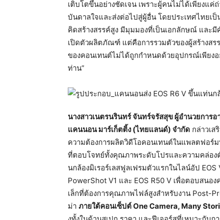
เติบโตขึ้นอย่างชัดเจน เพราะผู้คนไม่ได้เพียงแค่ถ่
บันดาลใจและส่งต่
อไปสู่ผู้อื่น โดยประเทศไทยเป็น
คิดสร้
างสรรค์สูง มีมุมมองที่เป็นเอกลักษณ์ และมี
เปิ
ดตัวผลิตภัณฑ์ แต่คือการรวมตัวของผู้สร้
างสรรค
ของคอนเทนต์
ไม่ได้ถูกกำหนดด้วยอุปกรณ์เพี
ยงอย
ท่าน”
นางสาวเนตรนรินทร์ จันทร์จรัสสุข ผู้อำนวยการอา
แคนนอน มาร์เก็ตติ้ง (ไทยแลนด์) จำกัด
กล่าวเสร
ความต้องการผลิตวิดีโอคอนเทนต์
ในแพลตฟอร์มที
ที่ตอบโจทย์ทั้งคุณภาพระดั
บโปรและความคล่องตัวใ
นกล้องมิเรอร์เลสฟูลเฟรมตั
วแรกในไลน์อัป EOS
PowerShot V1 และ EOS R50 V เพื่อตอบสนองค
เล็กที่ต้
องการคุณภาพไฟล์สูงสำหรับงาน Post-Produ
ม่า
ภายใต้คอนเซ็ปต์ One Camera, Many Stories 
งทั้
งในด้านสเปก ราคา และฟีเจอร์สที่เหมาะกับกา