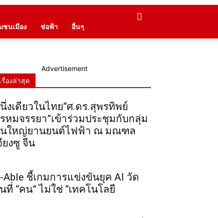
ุมชนเมือง
ช่อฟ้า
อื่นๆ
Advertisement
เรื่องล่าสุด
นึ่งเดียวในไทย“ศ.ดร.สุพรทิพย์
รหมจรรยา”เข้าร่วมประชุมกับกลุ่ม
ุนใหญ่ยานยนต์ไฟฟ้า ณ มณฑล
จียงซู จีน
-Able ชี้เกมการแข่งขันยุค AI วัด
ันที่ “คน” ไม่ใช่ “เทคโนโลยี