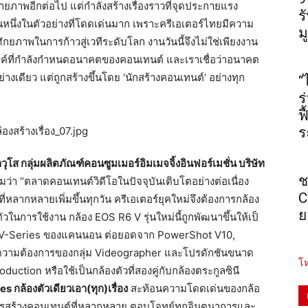
ายภาพอีกต่อไป แต่กำลังสร้างเรื่องราวที่จุ
ดประกายแรง
ร
หนึ่งในตัวอย่
างที่โดดเด่นมาก เพราะครีเอเตอร์ไทยมีความ
ม
ศักยภาพในการก้าวสู่เวที
ระดับโลก งานวันนี้จึงไม่ใช่เพียงงาน
์ที่กำลั
งกำหนดอนาคตของคอนเทนต์ และเราเชื่อว่าอนาคต
่างเดียว แต่ถูกสร้างขึ้นโดย ‘นักสร้างคอนเทนต์’ อย่างทุก
“
ร
ฟ
ร
วุโส กลุ่มผลิตภัณฑ์คอนซูมเมอร์อิ
มเมจจิ้งอินฟอร์เมชั่น บริษัท
ช
ิมว่า “ตลาดคอนเทนต์วิดีโอในปัจจุบั
นเติบโตอย่างต่อเนื่อง
C
่หลากหลายเพิ่มขึ้
นทุกวัน ครีเอเตอร์ยุคใหม่จึงต้องการกล้
อง
ย
นการใช้งาน กล้อง EOS R6 V รุ่นใหม่นี้ถูกพัฒนาขึ้นให้เป็
 V-Series ของแคนนอน ต่อยอดจาก PowerShot V10,
วามต้องการของกลุ่
ม Videographer และโปรดักชันขนาด
โห
ction หรือใช้เป็นกล้องตัวที่สองคู่กั
บกล้องตระกูลซินี
กล้องตัวเดียวเอา(ทุก)เรื่อง
สะท้อนความโดดเด่นของกล้อ
รสร้
างคอนเทนต์ที่หลากหลาย ตอบโจทย์ทุกจินตนาการและ