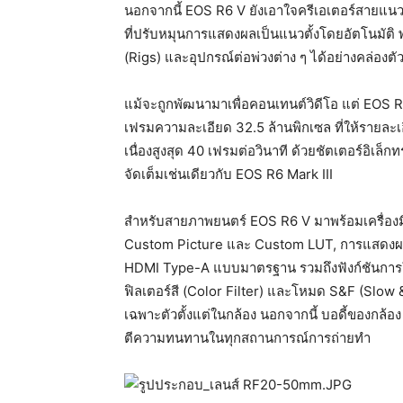
นอกจากนี้ EOS R6 V ยังเอาใจครีเอเตอร์สายแนวต
ที่ปรับหมุ
นการแสดงผลเป็นแนวตั้งโดยอั
ตโนมัติ 
(Rigs) และอุปกรณ์ต่อพ่วงต่าง ๆ ได้อย่างคล่องตั
แม้จะถูกพัฒนามาเพื่อคอนเทนต์วิ
ดีโอ แต่ EOS 
เฟรมความละเอียด 32.5 ล้านพิกเซล ที่ให้รายละ
เนื่องสูงสุด 40 เฟรมต่อวินาที ด้วยชัตเตอร์อิเล
จัดเต็มเช่
นเดียวกับ EOS R6 Mark III
สำหรับสายภาพยนตร์ EOS R6 V มาพร้อมเครื่องม
Custom Picture และ Custom LUT, การแสดงผล
HDMI Type-A แบบมาตรฐาน รวมถึงฟังก์ชันการใช้ง
ฟิลเตอร์
สี (Color Filter) และโหมด S&F (Slow & 
เฉพาะตัวตั้งแต่ในกล้
อง นอกจากนี้ บอดี้ของกล้อ
ตีความทนทานในทุกสถานการณ์
การถ่ายทำ