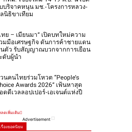
ับบริจาคหนุน มช.-โครงการหลวง-
ูลนิธิขาเทียม
ไทย – เมียนมา” เปิดบทใหม่ความ
่วมมือเศรษฐกิจ ดันการค้าชายแดน
ื้นตัว รับสัญญาณบวกจากการเยือน
ะดับผู้นำ
วนคนไทยร่วมโหวต “People’s
hoice Awards 2026” เฟ้นหาสุด
อดดีเวลลอปเปอร์-เอเจนต์แห่งปี
ลดเพิ่มเติม
Advertisement
เรื่องยอดนิยม