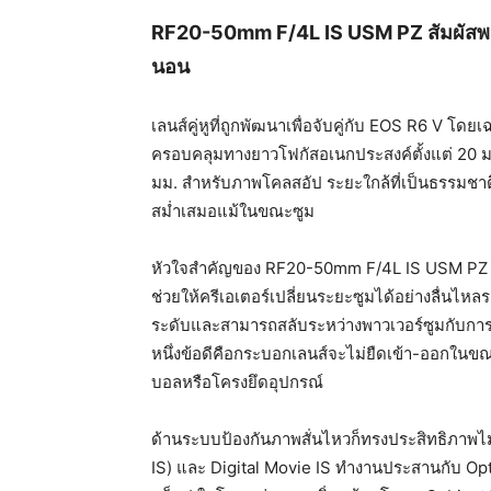
RF20-50mm F/4L IS USM PZ สัมผัสพาว
นอน
เลนส์คู่หูที่ถูกพัฒนาเพื่อจั
บคู่กับ EOS R6 V โดยเ
ครอบคลุมทางยาวโฟกัสอเนกประสงค์
ตั้งแต่ 20 
มม. สำหรับภาพโคลสอัป ระยะใกล้ที่เป็นธรรมชาติ 
สม่ำเสมอแม้
ในขณะซูม
หัวใจสำคัญของ RF20-50mm F/4L IS USM PZ ค
ช่วยให้ครี
เอเตอร์เปลี่ยนระยะซูมได้อย่
างลื่นไหล
ระดับและสามารถสลับระหว่
างพาวเวอร์ซูมกับกา
หนึ่งข้อดีคือกระบอกเลนส์
จะไม่ยืดเข้า-ออกในขณะ
บอลหรื
อโครงยึดอุปกรณ์
ด้านระบบป้องกันภาพสั่นไหวก็
ทรงประสิทธิภาพไม
IS) และ Digital Movie IS ทำงานประสานกับ Opti