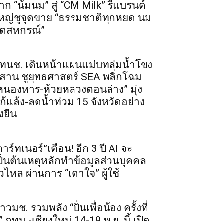
าก “น้มนม” สู่ “CM Milk” รีแบรนด์
หญ่ชูจุดขาย “ธรรมชาติทุกหยด นม
ดสหกรณ์”
ทนช. เดินหน้าแผนแม่บทลุ่มน้ำโขง
ีสาน ชูยุทธศาสตร์ SEA พลิกโฉม
หนองหาร-ห้วยหลวงตอนล่าง” มุ่ง
ก้แล้ง-ลดน้ำท่วม 15 จังหวัดอย่าง
่งยืน
การ์ทเนอร์”เตือน! อีก 3 ปี AI จะ
ป็นต้นเหตุหลักทำข้อมูลส่วนบุคคล
ั่วไหล ผ่านการ “เดาใจ” ผู้ใช้
าวมช. รวมพลัง “ปั่นเพื่อน้อง ครั้งที่
” กทม.-เชียงใหม่ 14-19 พ.ย. นี้ เปิด