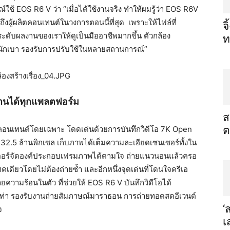
ใช้ EOS R6 V ว่า “เมื่อได้ใช้งานจริง ทำให้ผมรู้ว่า EOS R6V
งผู้ผลิตคอนเทนต์
ในวงการตอนนี้ที่สุด เพราะให้ไฟล์ที่
จ
กระดับผลงานของเราให้
ดูเป็นมืออาชีพมากขึ้น ตัวกล้อง
ท
ักเบา รองรับการปรับใช้
ในหลายสถานการณ์”
งานได้ทุกแพลตฟอร์ม
ส
คอนเทนต์
โดยเฉพาะ โดดเด่นด้วยการบันทึกวิดีโอ 7K Open
ต
.5 ล้านพิกเซล เก็บภาพได้เต็มความละเอี
ยดเซนเซอร์ทั้งใน
ร์จัดองค์
ประกอบเฟรมภาพได้ตามใจ ถ่ายแนวนอนแล้วครอ
คเดียวโดยไม่ต้องถ่ายซ้ำ และอีกหนึ่งจุดเด่นที่โดนใจครี
เอ
วามร้อนในตัว ที่ช่วยให้ EOS R6 V บันทึกวิดีโอได้
เท่า รองรับงานถ่ายสัมภาษณ์มาราธอน การถ่ายทอดสดอีเวนต์
‘
จ
เ