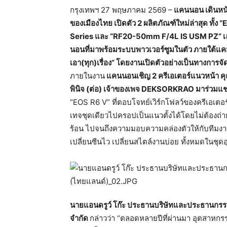
กรุงเทพฯ 27 พฤษภาคม 2569 –
แคนนอน เดินหน้า
ของเมืองไทย เปิดตัว 2 ผลิตภัณฑ์ใหม่ล่าสุด ทั้ง 
Series และ “RF20-50mm F/4L IS USM PZ” เลนส
นอนที่มาพร้
อมระบบพาวเวอร์ซูมในตัว ภายใต้แค
เอา(ทุก)เรื่อง” โดยงานเปิดตัวอย่างเป็นทางการจั
ด
ภายในงาน
แคนนอนเชิญ 2 ครีเอเตอร์แนวหน้า คุณ
พินิจ (ต่อ) เจ้าของเพจ DEKSORKRAO มาร่วมแ
“EOS R6 V” ที่ตอบโจทย์เวิร์กโฟลว์ของครี
เอเตอร
เทจชุดเดี
ยวไปครอปเป็นแนวตั้งได้โดยไม่ต้
องถ่า
ร้อน ไปจนถึงความมอบความคล่องตัวให้
กับทีมง
เปลี่ยนซีนไว เปลี่ยนสไตล์งานบ่อย ทั้งหมดในชุดอุ
นายแอนดรูว์ โก๊ะ ประธานบริษั
ทและประธานกรรมก
จำกัด
กล่าวว่า “ตลอดหลายปีที่ผ่านมา อุตสาหกร