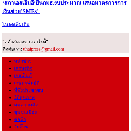
‘สภาเอสเอ็มอี’ยื่นกมธ.งบประมาณ เสนอมาตรการการ
เงินช่วย’SMEs’
โหลดเพิ่มเติม
“คลังสมองข่าววาไรตี้”
ติดต่อเรา:
tthaipress@gmail.com
หน้าข่าว
เศรษฐกิจ
เอสเอ็มอี
เกษตรพันธุ์ดี
ที่พึ่งประชาชน
วิถีสุขภาพ
คมความคิด
ชุมชนเมือง
ช่อฟ้า
วัยต๊าช