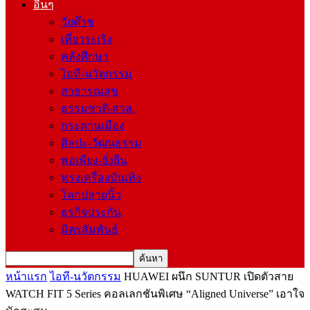
อื่นๆ
วัยต๊าช
เที่ยวระเริง
คลังศึกษา
ไอที-นวัตกรรม
สาธารณสุข
ธรรมชาติ-สวล.
กระดานเมือง
ศิลปะ-วัฒนธรรม
พอเพียง-ยั่งยืน
ทรงเครื่องบันเทิง
โลกปลายนิ้ว
ธุรกิจประกัน
มิตรสัมพันธ์
หน้าแรก
ไอที-นวัตกรรม
HUAWEI ผนึก SUNTUR เปิดตัวสาย
WATCH FIT 5 Series คอลเลกชันพิเศษ “Aligned Universe” เอาใจ