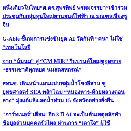
หนึ่งเดียวในไทย“ศ.ดร.สุพรทิพย์ พรหมจรรยา”เข้าร่วม
ประชุมกับกลุ่มทุนใหญ่ยานยนต์ไฟฟ้า ณ มณฑลเจียงซู
จีน
G-Able ชี้เกมการแข่งขันยุค AI วัดกันที่ “คน” ไม่ใช่
“เทคโนโลยี
จาก “น้มนม” สู่ “CM Milk” รีแบรนด์ใหญ่ชูจุดขาย
“ธรรมชาติทุกหยด นมสดสหกรณ์”
สทนช. เดินหน้าแผนแม่บทลุ่มน้ำโขงอีสาน ชู
ยุทธศาสตร์ SEA พลิกโฉม “หนองหาร-ห้วยหลวงตอน
ล่าง” มุ่งแก้แล้ง-ลดน้ำท่วม 15 จังหวัดอย่างยั่งยืน
“การ์ทเนอร์”เตือน! อีก 3 ปี AI จะเป็นต้นเหตุหลักทำ
ข้อมูลส่วนบุคคลรั่วไหล ผ่านการ “เดาใจ” ผู้ใช้