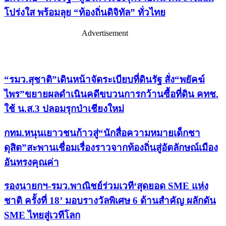
โปร่งใส พร้อมลุย “ท้องถิ่นดิจิทัล” ทั่วไทย
Advertisement
เรื่องล่าสุด
“รมว.สุชาติ”เดินหน้าจัดระเบียบที่ดินรัฐ สั่ง“พยัคฆ์
ไพร”ขยายผลดำเนินคดีขบวนการกว้านซื้อที่ดิน คทช.
ใช้ น.ส.3 ปลอมรุกป่าเชียงใหม่
กทม.หนุนเยาวชนก้าวสู่“นักสื่อความหมายเด็กชา
ดุสิต”สะพานเชื่อมเรื่องราวจากท้องถิ่นสู่อัตลักษณ์เมือง
อันทรงคุณค่า
รองนายกฯ-รมว.พาณิชย์ร่วมเวที‘สุดยอด SME แห่ง
ชาติ ครั้งที่ 18’ มอบรางวัลพิเศษ 6 ด้านสำคัญ ผลักดัน
SME ไทยสู่เวทีโลก