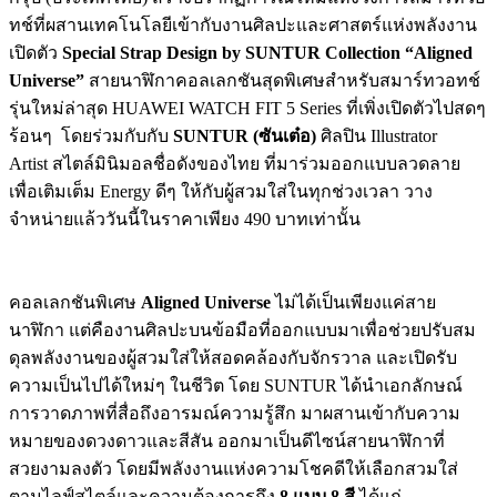
ทช์ที่
ผสานเทคโนโลยีเข้ากับงานศิ
ลปะและศาสตร์แห่งพลังงาน
เปิดตัว
Special Strap Design by SUNTUR Collection “Aligned
Universe”
สายนาฬิกาคอลเลกชันสุดพิ
เศษสำหรับสมาร์ทวอทช์
รุ่นใหม่ล่
าสุด
HUAWEI WATCH FIT 5 Series
ที่เพิ่งเปิดตัวไปสดๆ
ร้อนๆ
โดยร่วมกับกับ
SUNTUR (
ซันเต๋อ)
ศิลปิน
Illustrator
Artist
สไตล์มินิมอลชื่อดังของไทย ที่มาร่วมออกแบบลวดลาย
เพื่อเติ
มเต็ม
Energy
ดีๆ ให้กับผู้สวมใส่ในทุกช่วงเวลา วาง
จำหน่ายแล้ววันนี้ในราคาเพี
ยง
490
บาทเท่านั้น
คอลเลกชันพิเศษ
Aligned Universe
ไม่ได้เป็นเพียงแค่
สาย
นาฬิกา แต่คืองานศิลปะบนข้อมือที่
ออกแบบมาเพื่อช่วยปรับสม
ดุลพลั
งงานของผู้สวมใส่ให้สอดคล้องกั
บจักรวาล และเปิดรับ
ความเป็นไปได้ใหม่ๆ ในชีวิต โดย
SUNTUR
ได้นำเอกลักษณ์
การวาดภาพที่สื่
อถึงอารมณ์ความรู้สึก มาผสานเข้ากั
บความ
หมายของดวงดาวและสีสัน ออกมาเป็นดีไซน์สายนาฬิกาที่
สวยงามลงตัว โดยมีพลังงานแห่งความโชคดีให้
เลือกสวมใส่
ตามไลฟ์สไตล์
และความต้องการถึง
8
แบบ
8
สี
ได้แก่