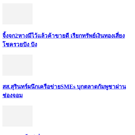
จิ้งจก​2​หาง​มีไว้แล้ว​ค้าขาย​ดี​ เรียก​ทรัพย์เงินทอง​เสี่ยง
โชค​รวยปัง​ ปัง​
สส.สุรินทร์ผนึกเครือข่ายSMEs บุกตลาดกัมพูชาผ่าน
ช่องจอม