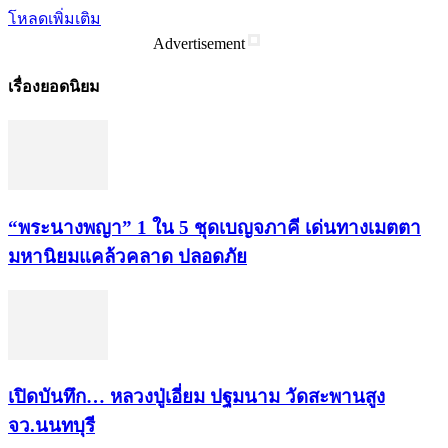
โหลดเพิ่มเติม
Advertisement
เรื่องยอดนิยม
“พระ​นาง​พญา” 1 ใน 5​ ชุดเบญจ​ภาคี​ เด่นทางเมตตา​
มหา​นิยม​แคล้วคลาด​ ปลอดภัย​
เปิดบันทึก… หลวงปู่เอี่ยม ​ปฐม​นาม​ วัดสะพานสูง​
จว.นนทบุรี