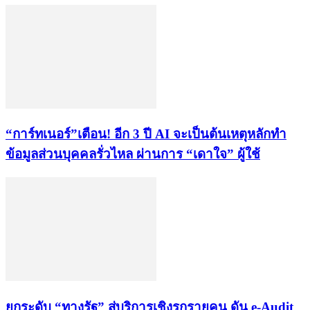
“การ์ทเนอร์”เตือน! อีก 3 ปี AI จะเป็นต้นเหตุหลักทำ
ข้อมูลส่วนบุคคลรั่วไหล ผ่านการ “เดาใจ” ผู้ใช้
ยกระดับ “ทางรัฐ” สู่บริการเชิงรุกรายคน ดัน e-Audit