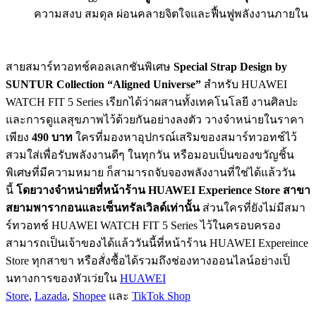
ความสงบ สมดุล ผ่อนคลายจิตใจและฟื้นฟูพลั
งงานภายใน
สายสมาร์ทวอทช์คอลเลกชันพิเศษ
S
pecial Strap Design by
SUNTUR Collection “Aligned Universe”
สำหรับ
HUAWEI
WATCH FIT 5 Series
เรียกได้ว่าผสานทั้งเทคโนโลยี งานศิลปะ
และการดูแลสุขภาพไว้ด้วยกันอย่
างลงตัว
วางจำหน่ายในราคา
เพียง
490
บาท
ใครที่มองหาอุปกรณ์เสริ
มของสมาร์ทวอทช์ไว้
สวมใส่เพื่
อรับพลังงานดีๆ ในทุกวัน หรือมอบเป็นของขวัญชิ้น
พิเศษที่
มีความหมาย ก็สามารถจับจองพลังงานที่ใช่ได้
แล้ววัน
นี้
โดยวางจำหน่ายที่หน้าร้าน
HUAWEI Experience Store
สาขา
สยามพารากอนและเซ็นทรัลเวิ
ลด์เท่านั้น
ส่วนใครที่ยังไม่มีสมา
ร์ทวอทช์
HUAWEI WATCH FIT 5 Series
ไว้ในครอบครอง
สามารถเป็นเจ้าของได้แล้ววันนี้
ที่หน้าร้าน
HUAWEI Expereince
Store
ทุกสาขา หรือสั่งซื้อได้รวมถึงช่
องทางออนไลน์อย่างเป็
นทางการของหัวเว่ยใน
HUAWEI
Store
,
Lazada
,
Shopee
และ
TikTok Shop