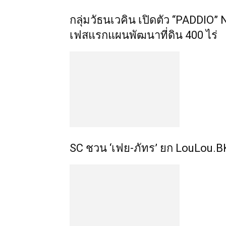
กลุ่มวัธนเวคิน เปิดตัว “PADDI
เฟสแรกแผนพัฒนาที่ดิน 400 ไร่
SC ชวน ‘เฟย-ภัทร’ ยก LouLou.