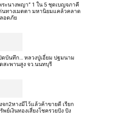
พระ​นาง​พญา” 1 ใน 5​ ชุดเบญจ​ภาคี​
ด่นทางเมตตา​ มหา​นิยม​แคล้วคลาด​
ลอดภัย​
ปิดบันทึก… หลวงปู่เอี่ยม ​ปฐม​นาม​
ัดสะพานสูง​ จว.นนทบุรี
ิ้งจก​2​หาง​มีไว้แล้ว​ค้าขาย​ดี​ เรียก​
รัพย์เงินทอง​เสี่ยงโชค​รวยปัง​ ปัง​