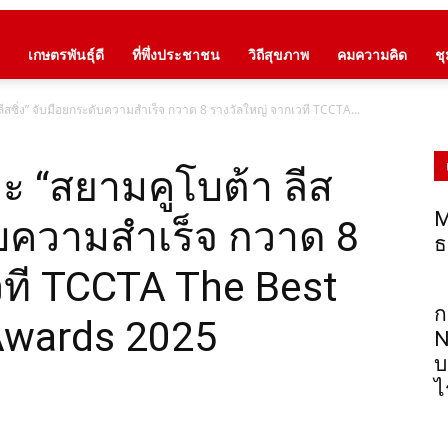
เกษตรพันธุ์ดี
ที่พึ่งประชาชน
วิถีสุขภาพ
คมความคิด
ช
ีสซิ่ง” จับมือยกระดับความสำเร็จ กวาด 8 รางวัลใหญ่ จากเวที TCCTA...
ะ “สยามคูโบต้า ลีส
M
ดับความสำเร็จ กวาด 8
ธ
วที TCCTA The Best
ก
Awards 2025
N
บ
ไ