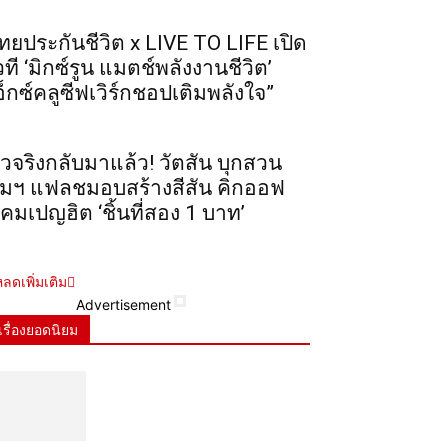
ทยประกันชีวิต x LIVE TO LIFE เปิด
วที ‘มิกซ์รูน แมตช์พลังงานชีวิต’
อ็กซ์คลูซีฟเวิร์กชอปเติมพลังใจ”
ัวจริงกลับมาแล้ว! วัตสัน บุกสวน
ุมฯ แฟลชมอบสร้างสีสัน คิกออฟ
คมเปญฮิต ‘ชิ้นที่สอง 1 บาท’
ลดเพิ่มเติม
Advertisement
เรื่องยอดนิยม