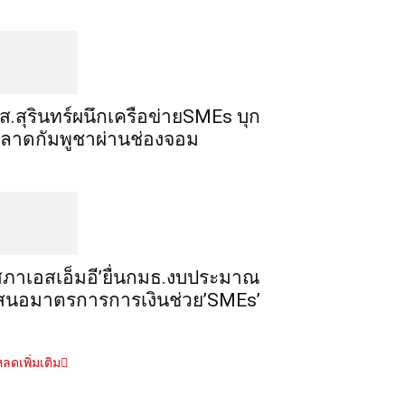
ส.สุรินทร์ผนึกเครือข่ายSMEs บุก
ลาดกัมพูชาผ่านช่องจอม
สภาเอสเอ็มอี’ยื่นกมธ.งบประมาณ
สนอมาตรการการเงินช่วย’SMEs’
ลดเพิ่มเติม