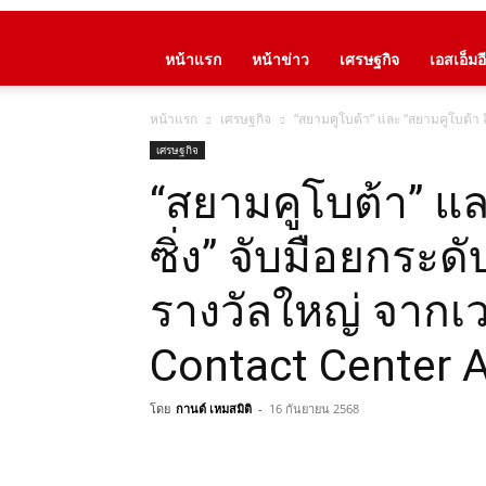
หน้าแรก
หน้าข่าว
เศรษฐกิจ
เอสเอ็มอี
หน้าแรก
เศรษฐกิจ
“สยามคูโบต้า” และ “สยามคูโบต้า ล
เศรษฐกิจ
“สยามคูโบต้า” แล
ซิ่ง” จับมือยกระ
รางวัลใหญ่ จากเ
Contact Center 
โดย
กานต์ เหมสมิติ
-
16 กันยายน 2568