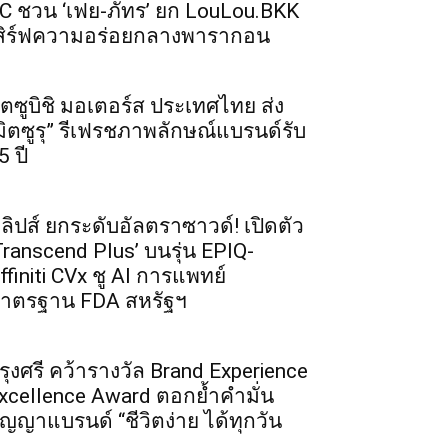
C ชวน ‘เฟย-ภัทร’ ยก LouLou.BKK
สิร์ฟความอร่อยกลางพารากอน
ิตซูบิชิ มอเตอร์ส ประเทศไทย ส่ง
มิตซูรุ” รีเฟรชภาพลักษณ์แบรนด์รับ
5 ปี
ิลิปส์ ยกระดับอัลตราซาวด์! เปิดตัว
Transcend Plus’ บนรุ่น EPIQ-
ffiniti CVx ชู AI การแพทย์
าตรฐาน FDA สหรัฐฯ
รุงศรี คว้ารางวัล Brand Experience
xcellence Award ตอกย้ำคำมั่น
ัญญาแบรนด์ “ชีวิตง่าย ได้ทุกวัน