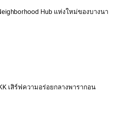
O” Neighborhood Hub แห่งใหม่ของบางนา
BKK เสิร์ฟความอร่อยกลางพารากอน