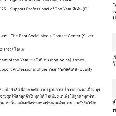
“
5 – Support Professional of The Year ดีเด่น (IT
เ
ป
สาขา The Best Social Media Contact Center (Silver
2 รางวัล ได้แก่
เ
t of the Year รางวัลดีเด่น (non-Voice) 1 รางวัล
ว
port Professional of the Year รางวัลดีเด่น (Quality
คงผนึกกำลังเพื่อยกระดั
บมาตรฐานการบริการอย่าง​ต่อเน​ื่
อง มุ่ง
ูง​สุ
ดให​้แก่ล​ูกค้า​ในทุก​มิติ ไม่เพียงแต่เพื่อให้ลูกค้าทุกท่
าน
จ
าพ​เท่
าน​ั้น แต่ยังเพื่อร่วมกันสร้างคุณค่
าและความยั่งยืนให้กับ​
ท