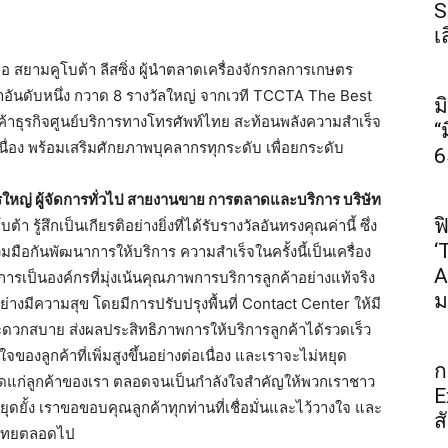
S
เ
ือ สยามคูโบต้า ลีสซิ่ง ผู้นำตลาดเครื่องจักรกลการเกษตร
อันดั
บห​นึ่ง กวาด 8 รางวัลใหญ่ จากเวที TCCTA The Best
ม
ธุรกิจศูนย์บริ
การทางโทรศัพท์ไทย สะท้อนพลังความสำเร็จ
“
เนื่​อง พร้อมเสริมศักยภาพบุคลากรทุ
กระดับ เพื่อยกระดับ
6
ารใหญ่ ผู้จัดการทั่วไป สายงานขาย การตลาดและบริการ บริษัท
ฟ
้า รู้สึกเป็นเกียรติอย่างยิ่งที่
ได้รับรางวัลอันทรงคุ​ณค่าน​ี้ ซึ่ง
‘
วมมื
อ​กันพั​ฒนากา​รให้บ​ริการ ความสำเร็จในครั้งนี้เป็นเครื่
อง
A
การ​
เป็นอ​งค์กร​ที่มุ​่งเน้​นคุณภ​
าพการ​บริกา​รลูกค​้าอย่​างแท้​
จริง
ม
่างมีควา​
มสุข โดยมีการปรับปรุงพื้นที่ Contact Center ให้มี
วกสบาย ส่งผลประสิทธิภาพการให้บริการลู
กค้าได้รวดเร็ว
อใจของลู
กค้าที่เพิ่มสูงขึ้นอย​่างต่​
อเนื่​อง และเราจะไม่หยุด
ก
ี่สุดแก่ลูกค้​าของเ​รา ตลอดจนเป็นกำลังใจสำคัญให้
พวกเราชาว
E
ุดยั้ง เราขอขอบคุณลูกค้าทุกท่านที่เชื่
อมั่นและไว้วางใจ และ
ส
ไ​ทยตลอ​ดไป