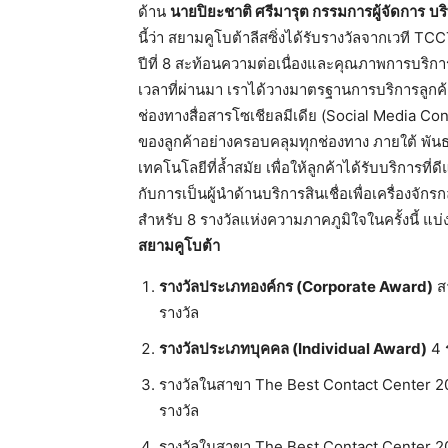
ด้าน
นายปิยะชาติ ศรีมารุต กรรมการผู้จัดการ
บริ
นี้
ว่า สยามคูโบต้าลีสซิ่งได้รับรางวั
ลจากเวที TCC
ปีที่ 8 สะท้อนความต่อเนื่องและคุ
ณภาพการบริการด
เวลาที่ผ่านมา เราได้วางมาตรฐานการบริการลูกค้
ช่องทางสื่
อสารโซเชียลมีเดีย (Social Media Co
ของลูกค้าอย่า​
งครอบ​คลุมท​ุกช่อ​งทาง ภายใต้ พั
เทคโนโลยีที่ล้ำสมัย เพื่อให้ลูกค้าได้รับบริการที่
ดี
กับการเป็นผู้นำด้านบริ
การสินเชื่อเพื่อเคร​ื่องจ​ั
กรกล
สำหรับ 8 รางวัลแห่งความภาคภูมิใจในครั้
งนี้ แบ
สยามคูโบต้า
รางวัลประเภทองค์กร (Corporate Award)
สา
รางวัล
รางวัลประเภทบุคคล (Individual Award)
4 ร
รางวัลในสาขา The Best Contact Center 202
รางวัล
รางวัลในสาขา The Best Contact Center 202