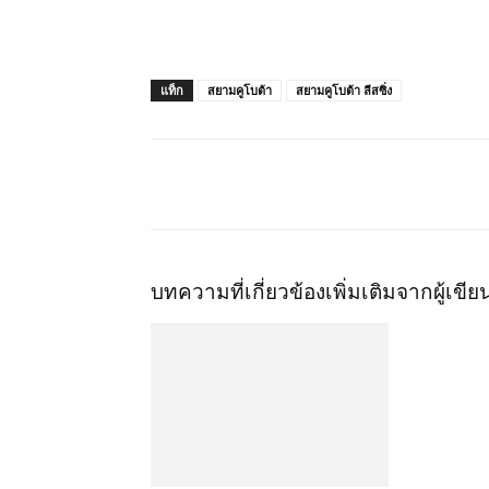
แท็ก
สยามคูโบต้า
สยามคูโบต้า ลีสซิ่ง
แชร์
บทความที่เกี่ยวข้อง
เพิ่มเติมจากผู้เขีย