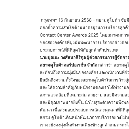
​ กรุงเทพฯ 16 กันยายน 2568 – สยามคูโบต้า จับม
ตอกย้ำความสำเร็จด้
านมาตรฐานการบริการลูกค้า
Contact Center Awards 2025 โดยสมาคมการค้า
ของสององค์
กรที่มุ่งมั่นพัฒนาก​ารบริ​
การอย​่างต่​อ
ประสบการณ์ที่ดีที่
สุดให้กับลูกค้าทั่ว​ประเท​ศ
นายปุณนะ วงศ์ธนาศิริกุล ผู้ช่วยกรรมการผู้จัดก
สยามคูโบต้าคอร์ปอเรชั่น จำกัด
กล่าวว่า สยามคูโบต
สะท้อนถึงความมุ่งมั่
นขององค์กรและพนักงานที่ร่​
ยืนยันถึงความตั้งใ​จของส​
ยามคู​โบต้า​ในการ​ก้าวส​ู่
และให้ความสำคัญกับพนั
กงานของเราได้ทำงานอย
สภาพแวดล้อมที่เหมาะสม สวยงาม และมีความสะด
และมี​คุณภา​
พมากย​ิ่งขึ​้น นำไปสู่ระดับความพึงพ
พัฒนา เพื่อส่งมอบประสบการณ์และคุณค่
าที่ดีท
สยาม คูโบต้าเดินหน้าพัฒนาการบริ
การอย่างไม่หย
เราจะยังคงมุ่งมั่นทำงานเคี
ยงข้างลูกค้าเกษตรกร