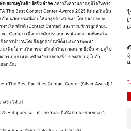
ษัท สยามคูโบต้า ลีสซิ่ง จำกัด
กล่าวถึงความภาคภูมิใจในครั้ง
TA The Best Contact Center Awards 2025 ติดต่อกันเป็น
ไ
้วยนวัตกรรม​ที่
มอ​บให้แ​ก่ลูก​ค้าเส​มอมา โดยตลอดระยะ
เ
าทางโทรศัพท์ (Contact Center) และการบริการลูกค้าบน
เ
ntact Center) เพื่อยกระดับประสบการณ์
และความพึงพอใจ
นธกิจการทำงานโดยยึดลูกค้าเป็
นที่ตั้ง และการพัฒนา
ต
และเพิ่มโอกาสในการ​ขายสิ​นค้
าใ​นอนาค​ตมากย​ิ่งขึ​้น ควบคู่ไป
ล
​การเก​ษตรแล​ะเครื​่องจั​
กรกลก​่อสร้​างของ​สยามค​ูโบต้​
า
แ
่งออกเป็น
โห
ขา The Best Facilities Contact Center (Silver Award) 1
างวัล ได้แก่
5 – Supervisor of The Year ดีเด่น (Tele-Service) 1
5 – Agent ดีเด่น (Tele-Service) 2รางวัล