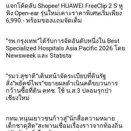
แจกโค้ดลับ Shopee! HUAWEI FreeClip 2 S หู
ฟัง Open-ear รุ่นใหม่เคาะราคาพิเศษเริ่มเพียง
6,990.- พร้อมของแถมจัดเต็ม
“รพ.กรุงเทพ”ได้รับการจัดอันดับหนึ่งใน Best
Specialized Hospitals Asia Pacific 2026 โดย
Newsweek และ Statista
“รมว.สุชาติ”เดินหน้าจัดระเบียบที่ดินรัฐ
สั่ง“พยัคฆ์ไพร”ขยายผลดำเนินคดีขบวนการ
กว้านซื้อที่ดิน คทช. ใช้ น.ส.3 ปลอมรุกป่า
เชียงใหม่
กทม.หนุนเยาวชนก้าวสู่“นักสื่อความหมาย
เด็กชาดุสิต”สะพานเชื่อมเรื่องราวจากท้องถิ่น