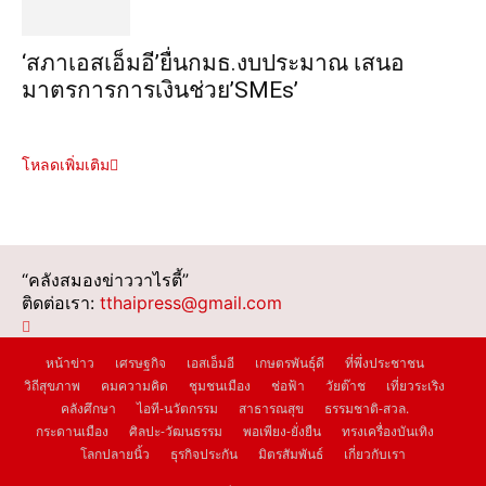
‘สภาเอสเอ็มอี’ยื่นกมธ.งบประมาณ เสนอ
มาตรการการเงินช่วย’SMEs’
โหลดเพิ่มเติม
“คลังสมองข่าววาไรตี้”
ติดต่อเรา:
tthaipress@gmail.com
หน้าข่าว
เศรษฐกิจ
เอสเอ็มอี
เกษตรพันธุ์ดี
ที่พึ่งประชาชน
วิถีสุขภาพ
คมความคิด
ชุมชนเมือง
ช่อฟ้า
วัยต๊าช
เที่ยวระเริง
คลังศึกษา
ไอที-นวัตกรรม
สาธารณสุข
ธรรมชาติ-สวล.
กระดานเมือง
ศิลปะ-วัฒนธรรม
พอเพียง-ยั่งยืน
ทรงเครื่องบันเทิง
โลกปลายนิ้ว
ธุรกิจประกัน
มิตรสัมพันธ์
เกี่ยวกับเรา