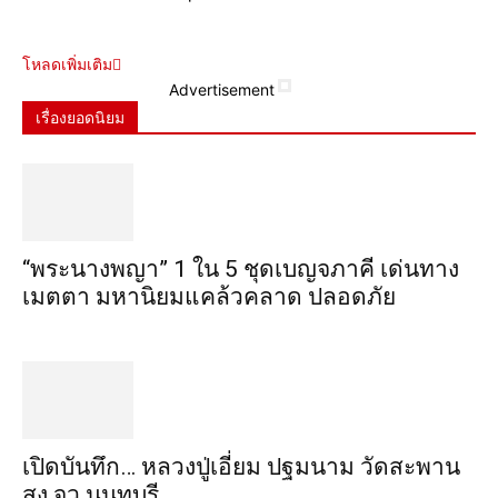
โหลดเพิ่มเติม
Advertisement
เรื่องยอดนิยม
“พระ​นาง​พญา” 1 ใน 5​ ชุดเบญจ​ภาคี​ เด่นทาง
เมตตา​ มหา​นิยม​แคล้วคลาด​ ปลอดภัย​
เปิดบันทึก… หลวงปู่เอี่ยม ​ปฐม​นาม​ วัดสะพาน
สูง​ จว.นนทบุรี