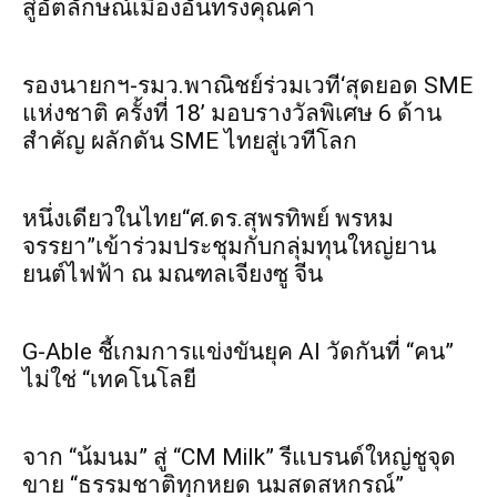
สู่อัตลักษณ์เมืองอันทรงคุณค่า
รองนายกฯ-รมว.พาณิชย์ร่วมเวที‘สุดยอด SME
แห่งชาติ ครั้งที่ 18’ มอบรางวัลพิเศษ 6 ด้าน
สำคัญ ผลักดัน SME ไทยสู่เวทีโลก
หนึ่งเดียวในไทย“ศ.ดร.สุพรทิพย์ พรหม
จรรยา”เข้าร่วมประชุมกับกลุ่มทุนใหญ่ยาน
ยนต์ไฟฟ้า ณ มณฑลเจียงซู จีน
G-Able ชี้เกมการแข่งขันยุค AI วัดกันที่ “คน”
ไม่ใช่ “เทคโนโลยี
จาก “น้มนม” สู่ “CM Milk” รีแบรนด์ใหญ่ชูจุด
ขาย “ธรรมชาติทุกหยด นมสดสหกรณ์”