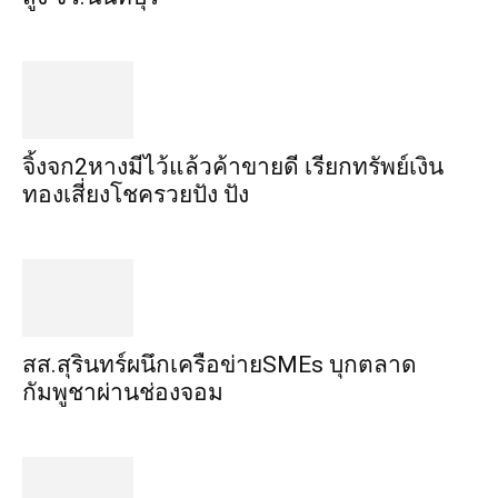
จิ้งจก​2​หาง​มีไว้แล้ว​ค้าขาย​ดี​ เรียก​ทรัพย์เงิน
ทอง​เสี่ยงโชค​รวยปัง​ ปัง​
สส.สุรินทร์ผนึกเครือข่ายSMEs บุกตลาด
กัมพูชาผ่านช่องจอม