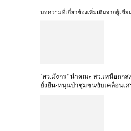
บทความที่เกี่ยวข้อง
เพิ่มเติมจากผู้เขีย
“สว.มังกร” นำคณะ สว.เหนือถกส
ยั่งยืน-หนุนป่าชุมชนขับเคลื่อน