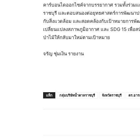
คาร์บอนไดออกไซค์จากบรรยากาศ รวมทั้งร่วมแก้
ราชบุรี และตอบสนองต่อยุทธศาสตร์การพัฒนาประ
กับสิ่งแวดล้อม และสอดคล้องกับเป้าหมายการพัฒนา
เปลี่ยนแปลงสภาพภูมิอากาศ และ SDG 15 เพื่อสน
ป่าไม้ให้กลับมาใหม่ตามเป้าหมาย
จรัญ ชุ่มเงิน รายงาน
แท็ก
กลุ่มบริษัทน้ำตาลราชบุรี
จังหวัดราชบุรี
ดร.อาร
แชร์