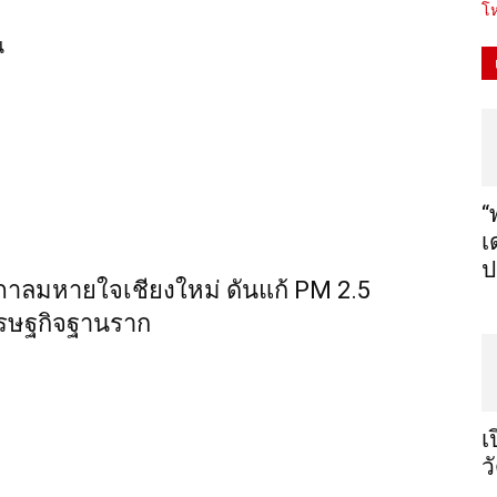
โห
น
“
เ
ป
ภาลมหายใจเชียงใหม่ ดันแก้ PM 2.5
เศรษฐกิจฐานราก
เ
ว