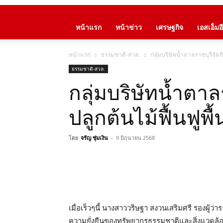
หน้าแรก
หน้าข่าว
เศรษฐกิจ
เอสเอ็มอี
หน้าแรก
ธรรมชาติ-สวล.
กลุ่มบริษัทน้ำตาลราชบุรีจัดกิ
ธรรมชาติ-สวล.
กลุ่มบริษัทน้ำตา
ปลูกต้นไม้ฟื้นฟูพื้
โดย
จรัญ ชุ่มเงิน
-
9 มิถุนายน 2568
เมื่อเร็วๆนี้ นางสาววริษฐา สงวนเสริมศรี รองผู้ว่
ความยั่งยืนของทรัพยากรธรรมชาติและสิ่งแวดล้อม