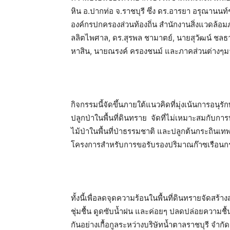
หิน อ.ปากท่อ จ.ราชบุรี ซึ่ง ดร.อารยา อรุณานนท
องค์กรปกครองส่วนท้องถิ่น สํานักงานสิ่งแวดล้
ลลิตไพศาล, ดร.สุรพล ชามาตย์, นายสุวัฒน์ ชลธ
หาสิน, นายณรงค์ ครองชนม์ และภาคส่วนต่างๆมา
กิจกรรมนี้จัดขึ้นภายใต้แนวคิดที่มุ่งเน้นการอนุรัก
ปลูกป่าในพื้นที่ดินทราย จัดที่ไม่เหมาะสมกับการ
ไม้ป่าในพื้นที่ป่าธรรมชาติ และปลูกต้นกระถินเทพ
โครงการสำหรับการขอรับรองปริมาณก๊าซเรือนก
ทั้งนี้เพื่อลดจุดความร้อนในพื้นที่ดินทรายจัดสร
ชุ่มชื้น ดูดซับน้ำฝน และค่อยๆ ปลดปล่อยความชื้นจาก
กันอย่างเกื้อกูลระหว่างบริษัทน้ำตาลราชบุรี จำ