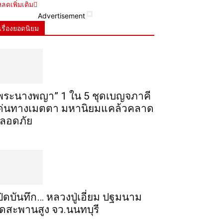
ลดเพิ่มเติม
Advertisement
เรื่องยอดนิยม
พระ​นาง​พญา” 1 ใน 5​ ชุดเบญจ​ภาคี​
ด่นทางเมตตา​ มหา​นิยม​แคล้วคลาด​
ลอดภัย​
ปิดบันทึก… หลวงปู่เอี่ยม ​ปฐม​นาม​
ัดสะพานสูง​ จว.นนทบุรี