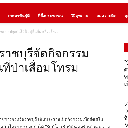
เกษตรพันธุ์ดี
ที่พึ่งประชาชน
วิถีสุขภาพ
คมความคิด
ช
จกรรมปลูกต้นไม้ฟื้นฟูพื้นที่ป่าเสื่อมโทรม
ลราชบุรีจัดกิจกรรม
“
นที่ป่าเสื่อมโทรม
ศ
พ
เ
ส
D
จ
าราชการจังหวัดราชบุรี เป็นประธานเปิดกิจกรรมเพื่อส่งเสริม
M
 ในโครงการปลูกป่าไม้ “รักษ์โลก รักษ์ดิน ลดร้อน” ณ ต.อ่าง