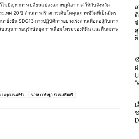
ไขปัญหาการเปลี่ยนแปลงสภาพภูมิอากาศ ให้กับจังหวัด
ส
เทศ 20 ปี ด้านการสร้างการเติบโตคุณภาพชีวิตที่เป็นมิตร
ต
ยั่งยืน SDG13 การปฏิบัติการอย่างเร่งด่วนเพื่อต่อสู้กับการ
จ
ับสนุนการอนุรักษ์หยุดการเสื่อมโทรมของที่ดิน และฟื้นสภาพ
ส
ย
ซ
ผ
U
“
ยา อรุณานนท์ชัย
นางสาววริษฐา สงวนเสริมศรี
เ
ช
D