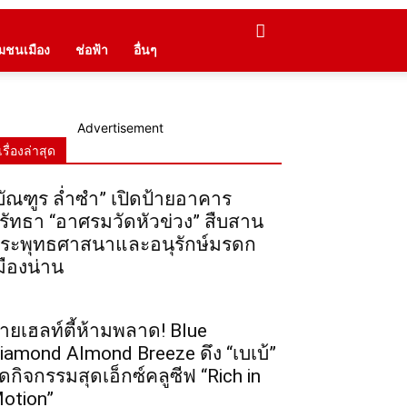
ุมชนเมือง
ช่อฟ้า
อื่นๆ
Advertisement
เรื่องล่าสุด
บัณฑูร ล่ำซำ” เปิดป้ายอาคาร
รัทธา “อาศรมวัดหัวข่วง” สืบสาน
ระพุทธศาสนาและอนุรักษ์มรดก
มืองน่าน
ายเฮลท์ตี้ห้ามพลาด! Blue
iamond Almond Breeze ดึง “เบเบ้”
ัดกิจกรรมสุดเอ็กซ์คลูซีฟ “Rich in
otion”