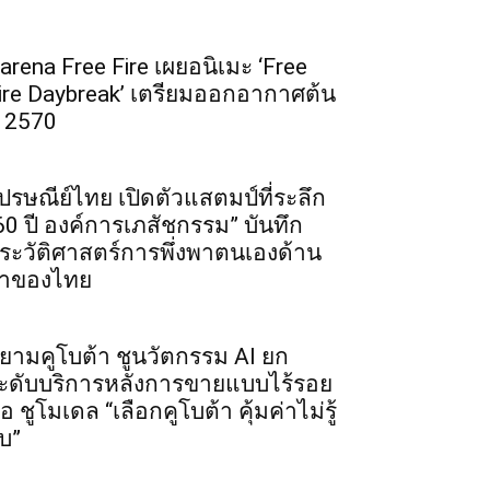
arena Free Fire เผยอนิเมะ ‘Free
ire Daybreak’ เตรียมออกอากาศต้น
ี 2570
ปรษณีย์ไทย เปิดตัวแสตมป์ที่ระลึก
60 ปี องค์การเภสัชกรรม” บันทึก
ระวัติศาสตร์การพึ่งพาตนเองด้าน
าของไทย
ยามคูโบต้า ชูนวัตกรรม AI ยก
ะดับบริการหลังการขายแบบไร้รอย
่อ ชูโมเดล “เลือกคูโบต้า คุ้มค่าไม่รู้
บ”