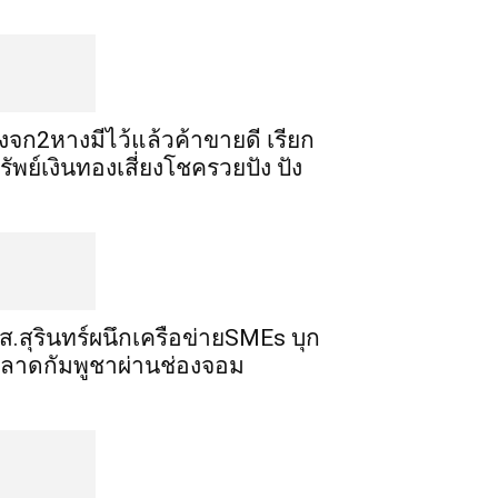
ิ้งจก​2​หาง​มีไว้แล้ว​ค้าขาย​ดี​ เรียก​
รัพย์เงินทอง​เสี่ยงโชค​รวยปัง​ ปัง​
ส.สุรินทร์ผนึกเครือข่ายSMEs บุก
ลาดกัมพูชาผ่านช่องจอม