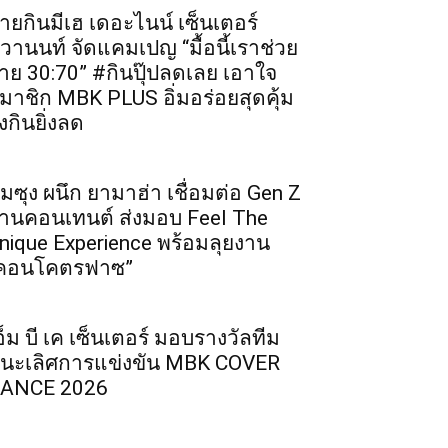
ายกินมีเฮ เดอะไนน์ เซ็นเตอร์
ิวานนท์ จัดแคมเปญ “มื้อนี้เราช่วย
่าย 30:70” #กินปุ๊ปลดเลย เอาใจ
มาชิก MBK PLUS อิ่มอร่อยสุดคุ้ม
ิ่งกินยิ่งลด
ัมซุง ผนึก ยามาฮ่า เชื่อมต่อ Gen Z
่านคอนเทนต์ ส่งมอบ Feel The
nique Experience พร้อมลุยงาน
คอนโคตรฟาซ”
อ็ม บี เค เซ็นเตอร์ มอบรางวัลทีม
นะเลิศการแข่งขัน MBK COVER
ANCE 2026