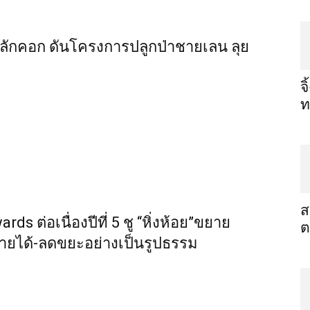
นสลักคอก ดันโครงการปลูกป่าชายเลน ลุย
จ
ท
ส
s ต่อเนื่องปีที่ 5 ชู “หิ่งห้อย”ขยาย
ต
รายได้-ลดขยะอย่างเป็นรูปธรรม