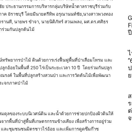
์ชัย ประธานกรรมการบริหารกลุ่มบริษัทน้ำตาลราชบุรีร่วมกับ
อมภาค 8ราชบุรี โดยมีนายตรีทิพ อรุณานนท์ชัย,นางสาวพวงทอง
G
ารานที, นายพร ขำจา, นายนิติภัทร์ สวนเพลง, ผศ.ดร.ศศิธร
F
ร่วมกันปลูกต้นไม้
ป
ไ
ษ์ทรัพยากรป่าไม้ ดินด้วยการเร่งฟื้นฟูพื้นที่ป่าเสื่อมโทรม และ
“
ป
ปลูกอ้อยในพื้นที่ 250 ไร่เป็นระยะเวลา 10 ปี โดยร่วมกันปลูก
ย
ณรงค์ ในพื้นที่ปลูกสร้างสวนป่า และการวัดต้นไม้เพื่อพัฒนา
ระจกภาคป่าไม้
ส
ร
ต
้างสมดุลของระบบนิเวศน์ดิน และน้ำด้วยการช่วยปกป้องผิวดินให้
จ
พื้นที่ป่าสู่พื้นที่เกษตรกรรมข้างเคียง เพื่อสร้างการอยู่ร่วม
กัด และชุมชนชนมิตรชาวไร่อ้อย และเพิ่มการดูดซึมก๊าซ