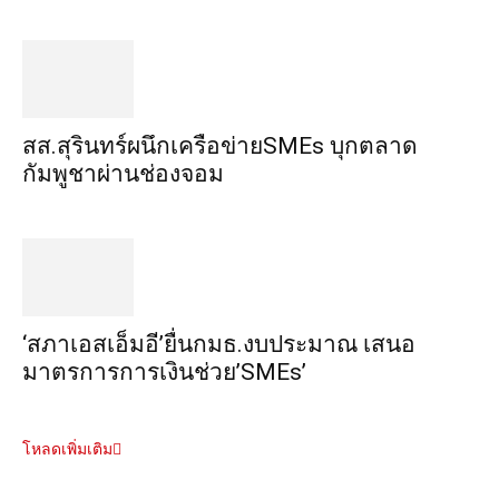
สส.สุรินทร์ผนึกเครือข่ายSMEs บุกตลาด
กัมพูชาผ่านช่องจอม
‘สภาเอสเอ็มอี’ยื่นกมธ.งบประมาณ เสนอ
มาตรการการเงินช่วย’SMEs’
โหลดเพิ่มเติม