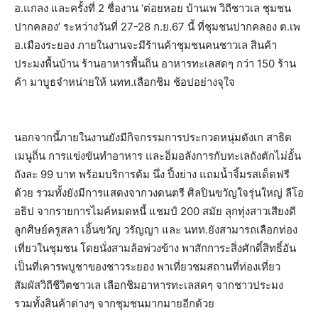
อ.แกลง และครั้งที่ 2 ชื่องาน ‘ต่อยหอย บ้านเพ วิถีชาวเล ชุมชน
ปากคลอง’ ระหว่างวันที่ 27-28 ก.ย.67 นี้ ที่ชุมชนปากคลอง ต.เพ
อ.เมืองระยอง ภายในงานจะมีร้านค้าชุมชนคนชาวเล สินค้า
ประมงพื้นบ้าน ร้านอาหารพื้นถิ่น อาหารทะเลสดๆ กว่า 150 ร้าน
ค้า มาบูธจำหน่ายให้ นทท.เลือกชิม ช้อปอย่างจุใจ
นอกจากนี้ภายในงานยังมีกิจกรรมการประกวดหนุ่มตังเก สาธิต
เมนูถิ่น การแข่งขันทำอาหาร และอิ่มอลังการกับทะเลถังตักไม่อั้น
ถังละ 99 บาท พร้อมบริการต้ม นึ่ง ปิ้งย่าง แถมน้ำจิ้มรสเด็ดฟรี
ด้วย รวมทั้งยังมีการแสดงจากวงดนตรี ศิลปินขวัญใจรุ่นใหญ่ ลีโอ
อธิป จากรายการไมค์หมดหนี้ แชมป์ 200 สมัย ลุกทุ่งสาวเสียงดี
ลูกศิษย์ครูสลา เอิ้นขวัญ วรัญญา และ นทท.ยังสามารถเลือกท่อง
เที่ยวในชุมชน โดยนั่งสามล้อพ่วงข้าง พาสักการะสิ่งศักดิ์สิทธิ์อัน
เป็นที่เคารพบูชาของชาวระยอง พาเที่ยวชมสถานที่ท่องเที่ยว
สัมผัสวิถีชีวิตชาวเล เลือกชิมอาหารทะเลสดๆ จากชาวประมง
รวมทั้งสินค้าต่างๆ จากชุมชนมากมายอีกด้วย