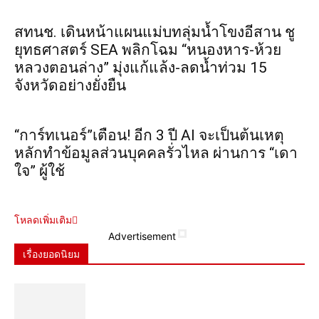
สทนช. เดินหน้าแผนแม่บทลุ่มน้ำโขงอีสาน ชู
ยุทธศาสตร์ SEA พลิกโฉม “หนองหาร-ห้วย
หลวงตอนล่าง” มุ่งแก้แล้ง-ลดน้ำท่วม 15
จังหวัดอย่างยั่งยืน
“การ์ทเนอร์”เตือน! อีก 3 ปี AI จะเป็นต้นเหตุ
หลักทำข้อมูลส่วนบุคคลรั่วไหล ผ่านการ “เดา
ใจ” ผู้ใช้
โหลดเพิ่มเติม
Advertisement
เรื่องยอดนิยม