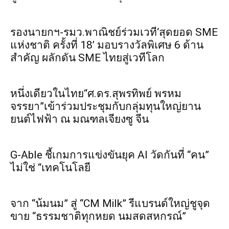
รองนายกฯ-รมว.พาณิชย์ร่วมเวที‘สุดยอด SME
แห่งชาติ ครั้งที่ 18’ มอบรางวัลพิเศษ 6 ด้าน
สำคัญ ผลักดัน SME ไทยสู่เวทีโลก
หนึ่งเดียวในไทย“ศ.ดร.สุพรทิพย์ พรหม
จรรยา”เข้าร่วมประชุมกับกลุ่มทุนใหญ่ยาน
ยนต์ไฟฟ้า ณ มณฑลเจียงซู จีน
G-Able ชี้เกมการแข่งขันยุค AI วัดกันที่ “คน”
ไม่ใช่ “เทคโนโลยี
จาก “น้มนม” สู่ “CM Milk” รีแบรนด์ใหญ่ชูจุด
ขาย “ธรรมชาติทุกหยด นมสดสหกรณ์”