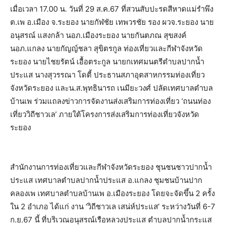
เมื่อเวลา 17.00 น. วันที่ 29 ส.ค.67 ที่สวนสับปะรดสีหาดแม่รำพึง
ต.เพ อ.เมือง จ.ระยอง นายกัฬชัย เทพวรชัย รอง ผวจ.ระยอง นาย
อนุสรณ์ แสงกล้า นอภ.เมืองระยอง นายกันตภณ สุขสงค์
นอภ.แกลง นายกัญญ์ชลา สุขิตรกูล ท่องเที่ยวและกีฬาจังหวัด
ระยอง นายไชยรัตน์ เอื้อตระกูล นายกเทศมนตรีตำบลปากน้ำ
ประแส นางสุวรรณา โดตี้ ประธานสภาอุตสาหกรรมท่องเที่ยว
จังหวัดระยอง และน.ส.พุทธินารถ เนมียะวงศ์ ปลัดเทศบาลตำบล
บ้านเพ ร่วมแถลงข่าวการจัดงานส่งเสริมการท่องเที่ยว ‘ถนนท่อง
เที่ยววิถีชาวเล’ ภายใต้โครงการส่งเสริมการท่องเที่ยวจังหวัด
ระยอง
สำนักงานการท่องเที่ยวและกีฬาจังหวัดระยอง ชุนชนชาวปากน้ำ
ประแส เทศบาลตำบลปากน้ำประแส อ.แกลง ชุมชนบ้านปาก
คลองเพ เทศบาลตำบลบ้านเพ อ.เมืองระยอง โดยจะจัดขึ้น 2 ครั้ง
ใน 2 อำเภอ ได้แก่ งาน ‘วิถีชาวเล เสน่ห์ประแส’ ระหว่างวันที่ 6-7
ก.ย.67 นี้ ที่บริเวณอนุสรณ์เรือหลวงประแส ตำบลปากน้ำกระแส