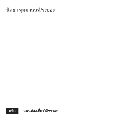
นิตยา ทุมมานนท์/ระยอง
แท็ก
'ถนนท่องเที่ยววิถีชาวเล'