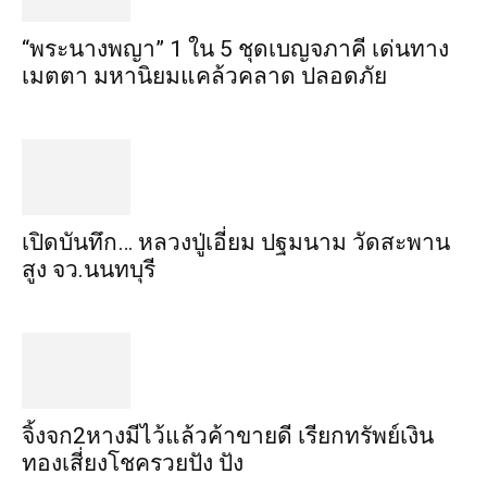
“พระ​นาง​พญา” 1 ใน 5​ ชุดเบญจ​ภาคี​ เด่นทาง
เมตตา​ มหา​นิยม​แคล้วคลาด​ ปลอดภัย​
เปิดบันทึก… หลวงปู่เอี่ยม ​ปฐม​นาม​ วัดสะพาน
สูง​ จว.นนทบุรี
จิ้งจก​2​หาง​มีไว้แล้ว​ค้าขาย​ดี​ เรียก​ทรัพย์เงิน
ทอง​เสี่ยงโชค​รวยปัง​ ปัง​