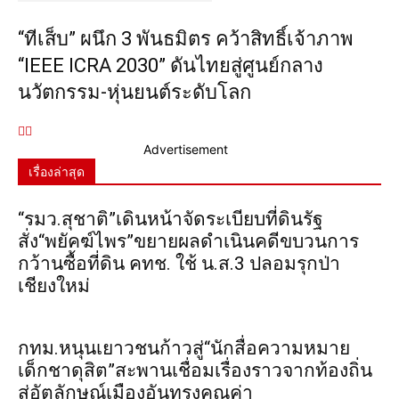
“ทีเส็บ” ผนึก 3 พันธมิตร คว้าสิทธิ์เจ้าภาพ
“IEEE ICRA 2030” ดันไทยสู่ศูนย์กลาง
นวัตกรรม-หุ่นยนต์ระดับโลก
Advertisement
เรื่องล่าสุด
“รมว.สุชาติ”เดินหน้าจัดระเบียบที่ดินรัฐ
สั่ง“พยัคฆ์ไพร”ขยายผลดำเนินคดีขบวนการ
กว้านซื้อที่ดิน คทช. ใช้ น.ส.3 ปลอมรุกป่า
เชียงใหม่
กทม.หนุนเยาวชนก้าวสู่“นักสื่อความหมาย
เด็กชาดุสิต”สะพานเชื่อมเรื่องราวจากท้องถิ่น
สู่อัตลักษณ์เมืองอันทรงคุณค่า