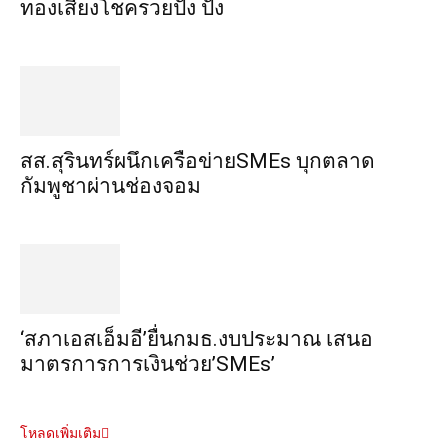
ทอง​เสี่ยงโชค​รวยปัง​ ปัง​
สส.สุรินทร์ผนึกเครือข่ายSMEs บุกตลาด
กัมพูชาผ่านช่องจอม
‘สภาเอสเอ็มอี’ยื่นกมธ.งบประมาณ เสนอ
มาตรการการเงินช่วย’SMEs’
โหลดเพิ่มเติม