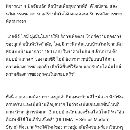
พิจารณา
4
ปัจจัยหลัก คือบ้านเพื่อสุขภาพที่ดี
ดีไซน์สวย และ
นวัตกรรมของการก่อสร้างมั่
นใจได้ ตลอดจนบริการหลังการขาย
ที่
ครบวงจร
“
เอสซีจี ไฮม์ มุ่งมั่นในการให้บริการเพื่
อตอบโจทย์ความต้องการ
ของลูกค้
าเป็นหัวใจสำคัญ โดยมีการคิดค้นแบบบ้านใหม่
จากเดิม
ที่มีแบบบ้านมากกว่า
150
แบบ ในราคาเริ่มต้น
6
ล้านบาท ซึ่ง
แบบบ้านต่าง ๆ ของ เอสซีจี ไฮม์ ยังสามารถปรับแบบได้ตาม
ความต้
องการของลูกค้า เพื่อให้พื้นที่ใช้สอยสอดรับกั
บไลฟ์สไตล์
ความต้องการของทุ
กคนในครอบครัว
”
ทั้งนี้ จากความต้องการของลูกค้าที่
มองหาบ้านดีไซน์สวย ฟังก์ชัน
ครบครัน และเป็นบ้านที่อยู่สบาย ไม่ว่าจะเป็นเจเนอเรชั่น
ไหนก็
ตาม นำมาสู่การพัฒนา
3
แบบบ้านใหม่สองชั้นสไตล์โมเดิร์
น
“
อัล
ติเมท ซีรีส์ โมเดิร์น สไตล์
” (ULTIMATE Series Modern
Style)
ที่จะมาสร้างมิติใหม่
ของการอยู่อาศัยที่ครบเครื่อง เรียบหรู