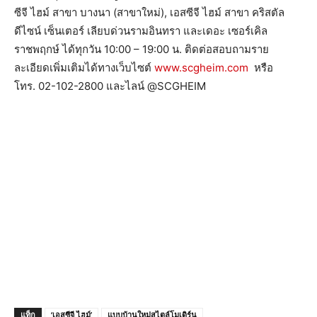
ซีจี ไฮม์ สาขา บางนา (สาขาใหม่)
,
เอสซีจี ไฮม์ สาขา คริสตัล
ดีไซน์ เซ็นเตอร์ เลียบด่วนรามอินทรา และเดอะ เซอร์เคิล
ราชพฤกษ์ ได้ทุกวัน
10:00 – 19:00
น. ติดต่อสอบถามราย
ละเอียดเพิ่มเติ
มได้ทางเว็บไซต์
www.scgheim.com
หรือ
โทร.
02-102-2800
และไลน์
@SCGHEIM
แท็ก
‘เอสซีจี ไฮม์’
แบบบ้านใหม่สไตล์โมเดิร์น