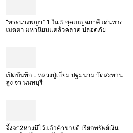
“พระ​นาง​พญา” 1 ใน 5​ ชุดเบญจ​ภาคี​ เด่นทาง
เมตตา​ มหา​นิยม​แคล้วคลาด​ ปลอดภัย​
เปิดบันทึก… หลวงปู่เอี่ยม ​ปฐม​นาม​ วัดสะพาน
สูง​ จว.นนทบุรี
จิ้งจก​2​หาง​มีไว้แล้ว​ค้าขาย​ดี​ เรียก​ทรัพย์เงิน