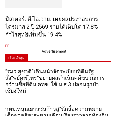
มิสเตอร์. ดี.ไอ.วาย. เผยผลประกอบการ
ไตรมาส 2 ปี 2569 รายได้เติบโต 17.8%
กำไรสุทธิเพิ่มขึ้น 19.4%
Advertisement
เรื่องล่าสุด
“รมว.สุชาติ”เดินหน้าจัดระเบียบที่ดินรัฐ
สั่ง“พยัคฆ์ไพร”ขยายผลดำเนินคดีขบวนการ
กว้านซื้อที่ดิน คทช. ใช้ น.ส.3 ปลอมรุกป่า
เชียงใหม่
กทม.หนุนเยาวชนก้าวสู่“นักสื่อความหมาย
เด็กชาดุสิต”สะพานเชื่อมเรื่องราวจากท้องถิ่น