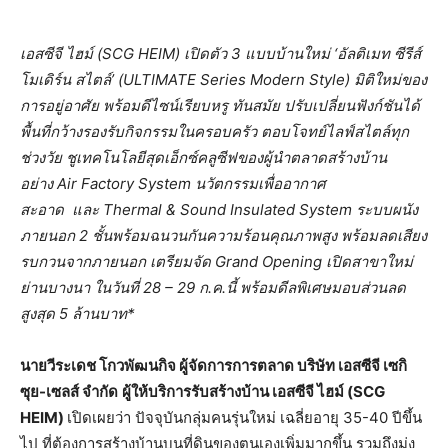
เอสซีจี ไฮม์ (
SCG HEIM)
เปิดตัว
3
แบบบ้านใหม่
‘
อัลติเมท ซีรีส์
โมเดิร์น สไตล์
’ (ULTIMATE Series Modern Style)
มิติใหม่ของ
การอยู่อาศัย พร้อมดีไซน์เรียบหรู ทันสมัย ปรับเปลี่ยนฟังก์ชันได้
พื้นที่กว้างรองรับกิจกรรม
ในครอ
บครัว ตอบโจทย์ไลฟ์สไตล์ทุก
ช่วงวัย ชูเทคโนโลยีสุดเอ็กซ์คลูซี
ฟของผู้นำตลาดสร้างบ้าน
อย่าง
Air Factory System
นวัตกรรมเพื่ออากาศ
สะอาด
และ
Thermal & Sound Insulated System
ระบบผนัง
ภายนอก
2
ชั้นพร้อมฉนวนกันความร้อนคุ
ณภาพสูง พร้อมลดเสียง
รบกวนจากภายนอก เตรียมจัด
Grand Opening
เปิดสาขาใหม่
ย่านบางนา
ในวันที่
28 – 29
ก.ค.นี้ พร้อมดีลพิเศษมอบส่วนลด
สูงสุด
5
ล้านบาท*
นายวีระเดช โกวพัฒนกิจ ผู้จัดการการตลาด บริษัท เอสซีจี เซกิ
ซุย-เซลส์ จำกัด
ผู้ให้บริการรับสร้างบ้าน เอสซีจี ไฮม์ (
SCG
HEIM)
เปิดเผยว่า ปัจจุบันกลุ่มคนรุ่นใหม่ เฉลี่ยอายุ
35-40
ปีขึ้น
ไป ที่ต้องการสร้างบ้านบนที่ดิ
นของตนเองเพิ่มมากขึ้น รวมถึงมุ่ง