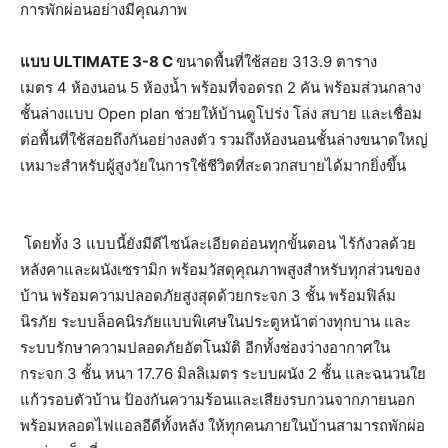
การพักผ่อนอย่างมีคุณภาพ
แบบ
ULTIMATE 3-8 C
ขนาดพื้นที่ใช้สอย
313.9
ตาราง
เมตร
4
ห้องนอน
5
ห้องน้ำ พร้อมที่จอดรถ
2
คัน พร้อมส่วนกลาง
ชั้นล่างแบบ
Open plan
ช่วยให้บ้านดูโปร่ง โล่ง สบาย และเชื่อม
ต่อพื้นที่ใช้สอยถึงกั
นอย่างลงตัว รวมถึงห้องนอนชั้นล่างขนาดใหญ่
เหมาะสำหรับผู้สูงวัยในการใช้ชี
วิตที่สะดวกสบายได้มากยิ่งขึ้น
โดยทั้ง
3
แบบนี้ยังมีดีไซน์ละเอียดอ่อนทุ
กขั้นตอน ไร้กังวลด้วย
หลังคาและผนั
งเซรามิก พร้อมวัสดุคุณภาพสูงสำหรับทุกส่
วนของ
บ้าน พร้อมความปลอดภัยสูงสุดด้
วยกระจก
3
ชั้น พร้อมฟิล์ม
นิรภัย ระบบล็อคนิรภัยแบบพิเศษในประตู
หน้าต่างทุกบาน และ
ระบบรักษาความปลอดภัยอัตโนมั
ติ อีกทั้งช่องว่างอากาศใน
กระจก
3
ชั้น หนา
17.76
มิลลิเมตร ระบบผนัง
2
ชั้น และฉนวนใย
แก้วรอบตัวบ้าน ป้องกันความร้อนและเสี
ยงรบกวนจากภายนอก
พร้อมหลอดไฟแอลอีดีทั้งหลัง ให้ทุกคนภายในบ้านสามารถพักผ่
อ