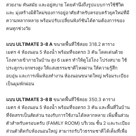
สวยงาม ทันสมัย และอยู่สบาย โดยคำนึงถึงรูปแบบการใช้ชีวิต
และ มุ่งสร้างมิติใหม่ของการอยู่
อาศัยสำหรับครอบครัวยุคใหม่ที่
มี
ความหลากหลาย พร้อมปรับเปลี่ยนฟังก์ชันได้
ตามต้องการของ
คนทุกช่วงวัย
แบบ
ULTIMATE 3-8 A
ขนาดพื้นที่ใช้สอย
318.2
ตาราง
เมตร
4
ห้องนอน
5
ห้องน้ำ พร้อมที่จอดรถ
3
คัน โดดเด่นด้วย
โถงทางเข้าภายในบ้าน สูง
6
เมตร ทำให้ดูโอ่โถง โปร่งสบาย ใช้
ประตูกระจกทรงสูง ให้แสงธรรมชาติไหลผ่าน ให้ความรู้สึก
อบอุ่น
และการเพิ่
มห้องทำงาน ห้องนอนขนาดใหญ่ พร้อมระเบียง
เป็นมุมพักผ่อน
แบบ
ULTIMATE 3-8 B
ขนาดพื้นที่ใช้สอย
350.3
ตาราง
เมตร
4
ห้องนอน
5
ห้องน้ำ พร้อมที่จอดรถ
3
คัน และพื้นที่ในบ้าน
ที่จัดสรรเป็
นสัดส่วน รองรับการใช้งานได้หลากหลาย เพิ่มพื้นส่วน
ตัวสำหรับครอบครับ (
FAMILY ROOM)
บริเวณ ชั้น
2
และระเบียง
ส่วนตัวติดกับห้
องนอนใหญ่ สามารถรับวิวธรรมชาติได้เต็มที่
เพื่อ