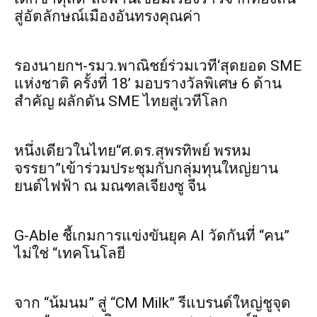
สู่อัตลักษณ์เมืองอันทรงคุณค่า
รองนายกฯ-รมว.พาณิชย์ร่วมเวที‘สุดยอด SME
แห่งชาติ ครั้งที่ 18’ มอบรางวัลพิเศษ 6 ด้าน
สำคัญ ผลักดัน SME ไทยสู่เวทีโลก
หนึ่งเดียวในไทย“ศ.ดร.สุพรทิพย์ พรหม
จรรยา”เข้าร่วมประชุมกับกลุ่มทุนใหญ่ยาน
ยนต์ไฟฟ้า ณ มณฑลเจียงซู จีน
G-Able ชี้เกมการแข่งขันยุค AI วัดกันที่ “คน”
ไม่ใช่ “เทคโนโลยี
จาก “น้มนม” สู่ “CM Milk” รีแบรนด์ใหญ่ชูจุด