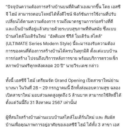
“
ปัจจุบันความต้องการสร้างบ้
านบนที่ดินตัวเองมากขึ้น โดย เอสซี
จี ไฮม์ สามารถตอบโจทย์ได้ทั้งดีไซน์ ฟังก์ชันการใช้งานที่ปรับ
เปลี่
ยนได้ตามความต้องการ รวมถึงมาตรฐานการก่อสร้างที่ดี
และเป็นบ้านที่อยู่แล้วสบายด้
วยระบบสุขภาพที่ทันสมัย ซึ่งแบบ
บ้านสไตล์โมเดิร์นใหม่
“
อัลติเมท ซีรีส์ โมเดิร์น สไตล์
”
(ULTIMATE Series Modern Style)
นี้จะมารองรับความต้
อง
การของคนที่ต้องการสร้างบ้
านได้ครบในทุกมิติ ตั้งแต่แบบบ้าน
การก่อสร้าง ไปจนถึงบริการหลังการขาย พร้อมบริการตรวจเช็ก
สภาพบ้านฟรี
ทุกหลังตลอด
20
ปี
”
นายวีระเดช กล่าว
ทั้งนี้ เอสซีจี ไฮม์ เตรียมจัด
Grand Opening
เปิดสาขาใหม่ย่าน
บางนา ในวันที่
28 – 29
กรกฎาคมนี้ อีกทั้งส่งมอบความสุข ฉลอง
เปิดสาขาใหม่ มอบส่วนลดสูงสุดถึง
5
ล้านบาท สามารถใช้สิทธิ์ได้
ตั้งแต่วันนี้
ถึง
31
สิงหาคม
2567
เท่านั้น!
ผู้ที่สนใจสร้างบ้านผ่านแบบบ้
านสไตล์โมเดิร์นใหม่ และ สัมผัส
บ้านเพื่อคุณภาพการอยู่
อาศัยของเอสซีจี ไฮม์ ได้ทั้ง
3
สาขา เอส