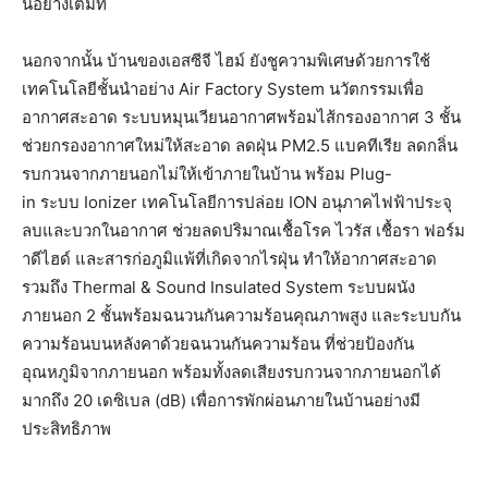
นอย่างเต็มที่
นอกจากนั้น บ้านของเอสซีจี ไฮม์ ยังชูความพิเศษด้วยการใช้
เทคโนโลยีชั้นนำอย่าง
Air Factory System
นวัตกรรมเพื่อ
อากาศสะอาด ระบบหมุนเวียนอากาศพร้อมไส้
กรองอากาศ
3
ชั้น
ช่วยกรองอากาศใหม่ให้สะอาด ลดฝุ่น
PM2.5
แบคทีเรีย ลดกลิ่น
รบกวน
จากภายนอกไม่ให้เข้
าภายในบ้าน พร้อม
Plug-
in
ระบบ
Ionizer
เทคโนโลยีการปล่อย
ION
อนุภาคไฟฟ้าประจุ
ลบและบวกในอากาศ
ช่วยลดปริ
มาณเชื้อโรค ไวรัส เชื้อรา ฟอร์ม
าดีไฮด์ และสารก่อภูมิแพ้ที่เกิดจากไรฝุ่
น ทำให้อากาศสะอาด
รวมถึง
Thermal & Sound Insulated System
ระบบผนัง
ภายนอก
2
ชั้นพร้อมฉนวนกันความร้อนคุ
ณภาพสูง และระบบกัน
ความร้อนบนหลังคาด้
วยฉนวน
กันความร้อน ที่ช่วยป้องกัน
อุณหภูมิ
จากภายนอก พร้อมทั้งลดเสี
ยงรบกวนจากภายนอกได้
มากถึง
20
เดซิเบล (
dB)
เพื่อการพักผ่อน
ภายในบ้านอย่
างมี
ประสิทธิภาพ