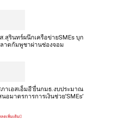
ส.สุรินทร์ผนึกเครือข่ายSMEs บุก
ลาดกัมพูชาผ่านช่องจอม
สภาเอสเอ็มอี’ยื่นกมธ.งบประมาณ
สนอมาตรการการเงินช่วย’SMEs’
ลดเพิ่มเติม