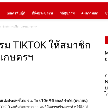
เกษตรพันธุ์ดี
ที่พึ่งประชาชน
วิถีสุขภาพ
คมความคิด
ช
้สมาชิกสมาคมสื่อมวลชนเกษตรฯ
อบรม TIKTOK ให้สมาชิก
M
นเกษตรฯ
ธ
ก
N
บ
ไ
รแห่งประเทศไทย
ร่วมกับ
บริษัท ซีพี ออลล์ จำกัด (มหาชน)
OK” โดยทีมวิทยากรจาก ศูนย์สื่อสารสร้างสรรค์ ทรีซี(3C)