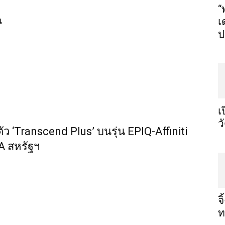
“
น
เ
ป
เ
ว
ัว ‘Transcend Plus’ บนรุ่น EPIQ-Affiniti
A สหรัฐฯ
จ
ท