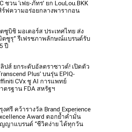
C ชวน ‘เฟย-ภัทร’ ยก LouLou.BKK
สิร์ฟความอร่อยกลางพารากอน
ิตซูบิชิ มอเตอร์ส ประเทศไทย ส่ง
มิตซูรุ” รีเฟรชภาพลักษณ์แบรนด์รับ
5 ปี
ิลิปส์ ยกระดับอัลตราซาวด์! เปิดตัว
Transcend Plus’ บนรุ่น EPIQ-
ffiniti CVx ชู AI การแพทย์
าตรฐาน FDA สหรัฐฯ
รุงศรี คว้ารางวัล Brand Experience
xcellence Award ตอกย้ำคำมั่น
ัญญาแบรนด์ “ชีวิตง่าย ได้ทุกวัน