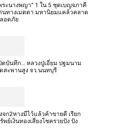
พระ​นาง​พญา” 1 ใน 5​ ชุดเบญจ​ภาคี​
ด่นทางเมตตา​ มหา​นิยม​แคล้วคลาด​
ลอดภัย​
ปิดบันทึก… หลวงปู่เอี่ยม ​ปฐม​นาม​
ัดสะพานสูง​ จว.นนทบุรี
ิ้งจก​2​หาง​มีไว้แล้ว​ค้าขาย​ดี​ เรียก​
รัพย์เงินทอง​เสี่ยงโชค​รวยปัง​ ปัง​