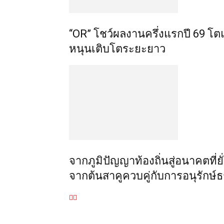
“OR” โชว์ผลงานครึ่งแรกปี 69 โตแ
หนุนเติบโตระยะยาว
จากภูมิปัญญาท้องถิ่นสู่อนาคตที่ย
จากต้นสาคูควบคู่กับการอนุรักษ์