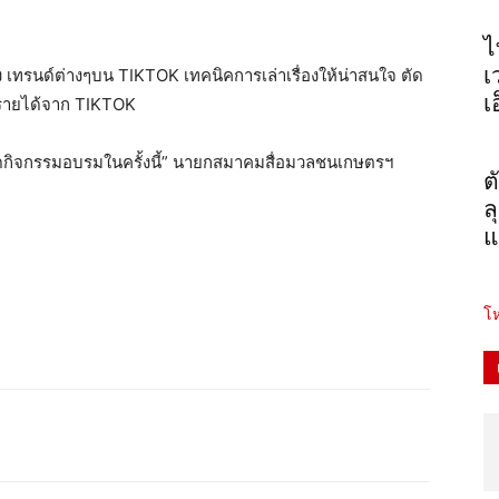
ไ
เ
อง เทรนด์ต่างๆบน TIKTOK เทคนิคการเล่าเรื่องให้น่าสนใจ ตัด
เ
างรายได้จาก TIKTOK
ัดกิจกรรมอบรมในครั้งนี้” นายกสมาคมสื่อมวลชนเกษตรฯ
ต
ล
แ
โห