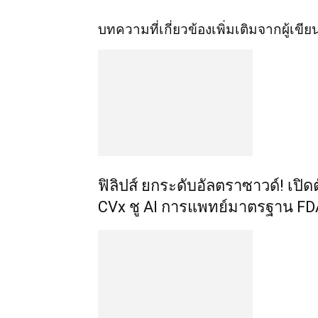
บทความที่เกี่ยวข้อง
เพิ่มเติมจากผู้เขีย
ฟิลิปส์ ยกระดับอัลตราซาวด์! เปิดต
CVx ชู AI การแพทย์มาตรฐาน FD