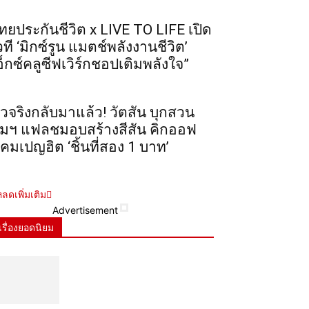
ทยประกันชีวิต x LIVE TO LIFE เปิด
วที ‘มิกซ์รูน แมตช์พลังงานชีวิต’
อ็กซ์คลูซีฟเวิร์กชอปเติมพลังใจ”
ัวจริงกลับมาแล้ว! วัตสัน บุกสวน
ุมฯ แฟลชมอบสร้างสีสัน คิกออฟ
คมเปญฮิต ‘ชิ้นที่สอง 1 บาท’
ลดเพิ่มเติม
Advertisement
เรื่องยอดนิยม