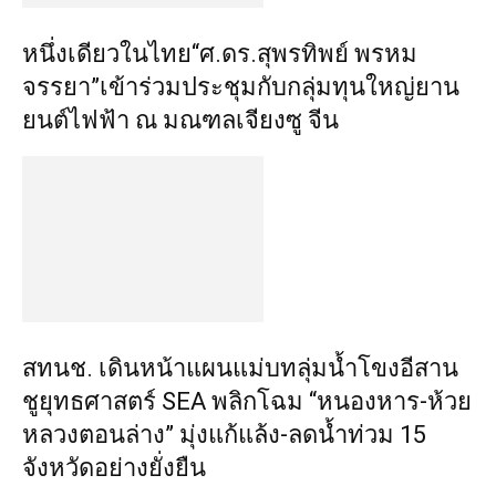
หนึ่งเดียวในไทย“ศ.ดร.สุพรทิพย์ พรหม
จรรยา”เข้าร่วมประชุมกับกลุ่มทุนใหญ่ยาน
ยนต์ไฟฟ้า ณ มณฑลเจียงซู จีน
สทนช. เดินหน้าแผนแม่บทลุ่มน้ำโขงอีสาน
ชูยุทธศาสตร์ SEA พลิกโฉม “หนองหาร-ห้วย
หลวงตอนล่าง” มุ่งแก้แล้ง-ลดน้ำท่วม 15
จังหวัดอย่างยั่งยืน