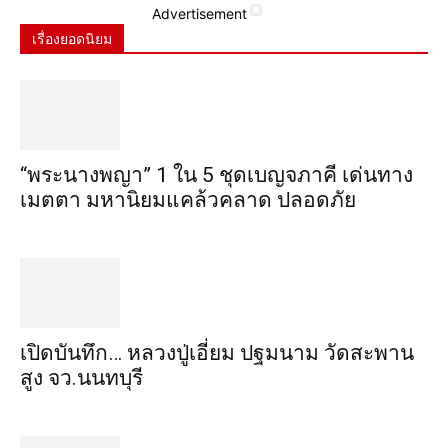
Advertisement
เรื่องยอดนิยม
“พระ​นาง​พญา” 1 ใน 5​ ชุดเบญจ​ภาคี​ เด่นทาง
เมตตา​ มหา​นิยม​แคล้วคลาด​ ปลอดภัย​
เปิดบันทึก… หลวงปู่เอี่ยม ​ปฐม​นาม​ วัดสะพาน
สูง​ จว.นนทบุรี