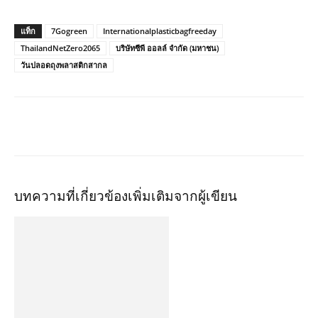
แท็ก
7Gogreen
Internationalplasticbagfreeday
ThailandNetZero2065
บริษัทซีพี ออลล์ จำกัด (มหาชน)
วันปลอดถุงพลาสติกสากล
บทความที่เกี่ยวข้อง
เพิ่มเติมจากผู้เขียน