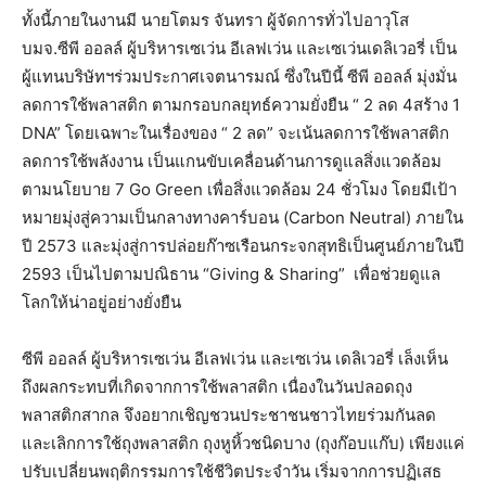
ทั้งนี้ภายในงานมี นายโตมร จันทรา ผู้จัดการทั่วไปอาวุโส
บมจ.ซีพี ออลล์ ผู้บริหารเซเว่น อีเลฟเว่น และเซเว่นเดลิเวอรี่ เป็น
ผู้แทนบริษัทฯร่วมประกาศเจตนารมณ์ ซึ่งในปีนี้ ซีพี ออลล์ มุ่งมั่น
ลดการใช้พลาสติก ตามกรอบกลยุทธ์ความยั่งยืน “ 2 ลด 4สร้าง 1
DNA” โดยเฉพาะในเรื่องของ “ 2 ลด” จะเน้นลดการใช้พลาสติก
ลดการใช้พลังงาน เป็นแกนขับเคลื่อนด้านการดูแลสิ่งแวดล้อม
ตามนโยบาย 7 Go Green เพื่อสิ่งแวดล้อม 24 ชั่วโมง โดยมีเป้า
หมายมุ่งสู่ความเป็นกลางทางคาร์บอน (Carbon Neutral) ภายใน
ปี 2573 และมุ่งสู่การปล่อยก๊าซเรือนกระจกสุทธิเป็นศูนย์ภายในปี
2593 เป็นไปตามปณิธาน “Giving & Sharing” เพื่อช่วยดูแล
โลกให้น่าอยู่อย่างยั่งยืน
ซีพี ออลล์ ผู้บริหารเซเว่น อีเลฟเว่น และเซเว่น เดลิเวอรี่ เล็งเห็น
ถึงผลกระทบที่เกิดจากการใช้พลาสติก เนื่องในวันปลอดถุง
พลาสติกสากล จึงอยากเชิญชวนประชาชนชาวไทยร่วมกันลด
และเลิกการใช้ถุงพลาสติก ถุงหูหิ้วชนิดบาง (ถุงก๊อบแก๊บ) เพียงแค่
ปรับเปลี่ยนพฤติกรรมการใช้ชีวิตประจำวัน เริ่มจากการปฏิเสธ