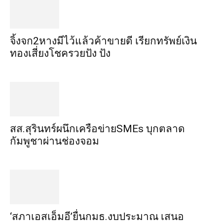
จิ้งจก​2​หาง​มีไว้แล้ว​ค้าขาย​ดี​ เรียก​ทรัพย์เงิน
ทอง​เสี่ยงโชค​รวยปัง​ ปัง​
สส.สุรินทร์ผนึกเครือข่ายSMEs บุกตลาด
กัมพูชาผ่านช่องจอม
‘สภาเอสเอ็มอี’ยื่นกมธ.งบประมาณ เสนอ