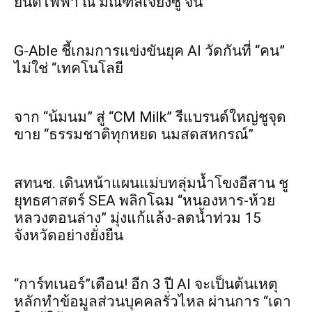
ยนต์ไฟฟ้า ณ มณฑลเจียงซู จีน
G-Able ชี้เกมการแข่งขันยุค AI วัดกันที่ “คน”
ไม่ใช่ “เทคโนโลยี
จาก “น้มนม” สู่ “CM Milk” รีแบรนด์ใหญ่ชูจุด
ขาย “ธรรมชาติทุกหยด นมสดสหกรณ์”
สทนช. เดินหน้าแผนแม่บทลุ่มน้ำโขงอีสาน ชู
ยุทธศาสตร์ SEA พลิกโฉม “หนองหาร-ห้วย
หลวงตอนล่าง” มุ่งแก้แล้ง-ลดน้ำท่วม 15
จังหวัดอย่างยั่งยืน
“การ์ทเนอร์”เตือน! อีก 3 ปี AI จะเป็นต้นเหตุ
หลักทำข้อมูลส่วนบุคคลรั่วไหล ผ่านการ “เดา