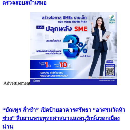
ตรวจสอบสม่ำเสมอ
Advertisement
เรื่องล่าสุด
“บัณฑูร ล่ำซำ” เปิดป้ายอาคารศรัทธา “อาศรมวัดหัว
ข่วง” สืบสานพระพุทธศาสนาและอนุรักษ์มรดกเมือง
น่าน