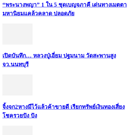
“พระ​นาง​พญา” 1 ใน 5​ ชุดเบญจ​ภาคี​ เด่นทางเมตตา​
มหา​นิยม​แคล้วคลาด​ ปลอดภัย​
เปิดบันทึก… หลวงปู่เอี่ยม ​ปฐม​นาม​ วัดสะพานสูง​
จว.นนทบุรี
จิ้งจก​2​หาง​มีไว้แล้ว​ค้าขาย​ดี​ เรียก​ทรัพย์เงินทอง​เสี่ยง
โชค​รวยปัง​ ปัง​