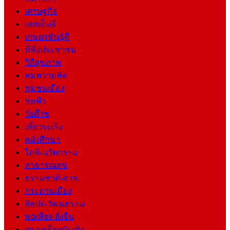
เศรษฐกิจ
เอสเอ็มอี
เกษตรพันธุ์ดี
ที่พึ่งประชาชน
วิถีสุขภาพ
คมความคิด
ชุมชนเมือง
ช่อฟ้า
วัยต๊าช
เที่ยวระเริง
คลังศึกษา
ไอที-นวัตกรรม
สาธารณสุข
ธรรมชาติ-สวล.
กระดานเมือง
ศิลปะ-วัฒนธรรม
พอเพียง-ยั่งยืน
ทรงเครื่องบันเทิง