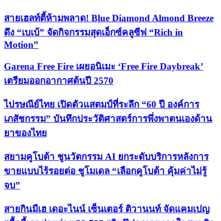
สายเฮลท์ตี้ห้ามพลาด! Blue Diamond Almond Breeze
ดึง “เบเบ้” จัดกิจกรรมสุดเอ็กซ์คลูซีฟ “Rich in
Motion”
Garena Free Fire เผยอนิเมะ ‘Free Fire Daybreak’
เตรียมออกอากาศต้นปี 2570
ไปรษณีย์ไทย เปิดตัวแสตมป์ที่ระลึก “60 ปี องค์การ
เภสัชกรรม” บันทึกประวัติศาสตร์การพึ่งพาตนเองด้าน
ยาของไทย
สยามคูโบต้า ชูนวัตกรรม AI ยกระดับบริการหลังการ
ขายแบบไร้รอยต่อ ชูโมเดล “เลือกคูโบต้า คุ้มค่าไม่รู้
จบ”
สายกินมีเฮ เดอะไนน์ เซ็นเตอร์ ติวานนท์ จัดแคมเปญ