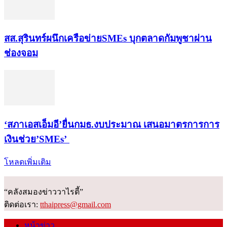
สส.สุรินทร์ผนึกเครือข่ายSMEs บุกตลาดกัมพูชาผ่าน
ช่องจอม
‘สภาเอสเอ็มอี’ยื่นกมธ.งบประมาณ เสนอมาตรการการ
เงินช่วย’SMEs’
โหลดเพิ่มเติม
“คลังสมองข่าววาไรตี้”
ติดต่อเรา:
tthaipress@gmail.com
หน้าข่าว