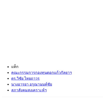
แท็ก
คณะกรรมการกองทุนดอกแก้วกัลยาฯ
ดร.วิชัย ไทยถาวร
นางอารยา อรุณานนท์ชัย
สภาสังคมสงเคราะห์ฯ