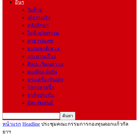
อื่นๆ
วัยต๊าช
เที่ยวระเริง
คลังศึกษา
ไอที-นวัตกรรม
สาธารณสุข
ธรรมชาติ-สวล.
กระดานเมือง
ศิลปะ-วัฒนธรรม
พอเพียง-ยั่งยืน
ทรงเครื่องบันเทิง
โลกปลายนิ้ว
ธุรกิจประกัน
มิตรสัมพันธ์
หน้าแรก
Headline
ประชุมคณะกรรมการกองทุนดอกแก้วกัล
ยาฯ