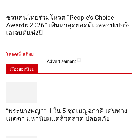
ชวนคนไทยร่วมโหวต “People’s Choice
Awards 2026” เฟ้นหาสุดยอดดีเวลลอปเปอร์-
เอเจนต์แห่งปี
โหลดเพิ่มเติม
Advertisement
เรื่องยอดนิยม
“พระ​นาง​พญา” 1 ใน 5​ ชุดเบญจ​ภาคี​ เด่นทาง
เมตตา​ มหา​นิยม​แคล้วคลาด​ ปลอดภัย​