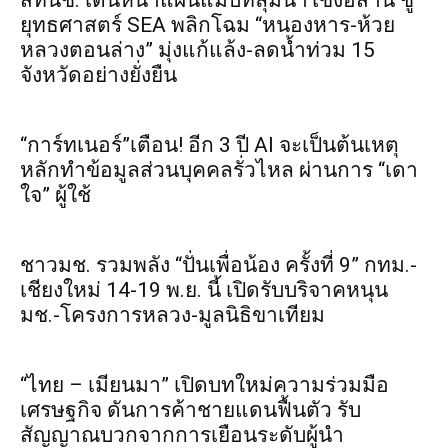
สทนช. เดินหน้าแผนแม่บทลุ่มน้ำโขงอีสาน ชู
ยุทธศาสตร์ SEA พลิกโฉม “หนองหาร-ห้วย
หลวงตอนล่าง” มุ่งแก้แล้ง-ลดน้ำท่วม 15
จังหวัดอย่างยั่งยืน
“การ์ทเนอร์”เตือน! อีก 3 ปี AI จะเป็นต้นเหตุ
หลักทำข้อมูลส่วนบุคคลรั่วไหล ผ่านการ “เดา
ใจ” ผู้ใช้
ชาวมช. รวมพลัง “ปั่นเพื่อน้อง ครั้งที่ 9” กทม.-
เชียงใหม่ 14-19 พ.ย. นี้ เปิดรับบริจาคหนุน
มช.-โครงการหลวง-มูลนิธิขาเทียม
“ไทย – เมียนมา” เปิดบทใหม่ความร่วมมือ
เศรษฐกิจ ดันการค้าชายแดนฟื้นตัว รับ
สัญญาณบวกจากการเยือนระดับผู้นำ