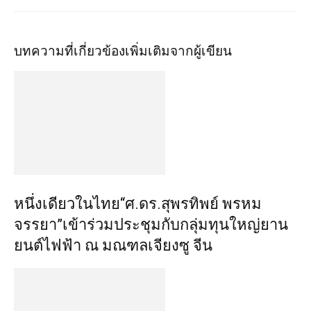
บทความที่เกี่ยวข้อง
เพิ่มเติมจากผู้เขียน
หนึ่งเดียวในไทย“ศ.ดร.สุพรทิพย์ พรหม
จรรยา”เข้าร่วมประชุมกับกลุ่มทุนใหญ่ยาน
ยนต์ไฟฟ้า ณ มณฑลเจียงซู จีน