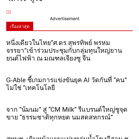
Advertisement
เรื่องล่าสุด
หนึ่งเดียวในไทย“ศ.ดร.สุพรทิพย์ พรหม
จรรยา”เข้าร่วมประชุมกับกลุ่มทุนใหญ่ยาน
ยนต์ไฟฟ้า ณ มณฑลเจียงซู จีน
G-Able ชี้เกมการแข่งขันยุค AI วัดกันที่ “คน”
ไม่ใช่ “เทคโนโลยี
จาก “น้มนม” สู่ “CM Milk” รีแบรนด์ใหญ่ชูจุด
ขาย “ธรรมชาติทุกหยด นมสดสหกรณ์”