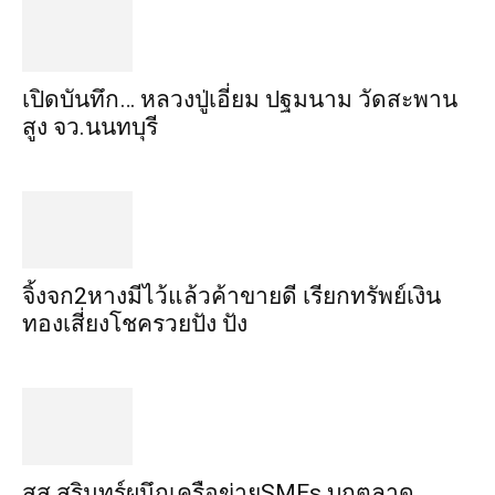
เปิดบันทึก… หลวงปู่เอี่ยม ​ปฐม​นาม​ วัดสะพาน
สูง​ จว.นนทบุรี
จิ้งจก​2​หาง​มีไว้แล้ว​ค้าขาย​ดี​ เรียก​ทรัพย์เงิน
ทอง​เสี่ยงโชค​รวยปัง​ ปัง​
สส.สุรินทร์ผนึกเครือข่ายSMEs บุกตลาด