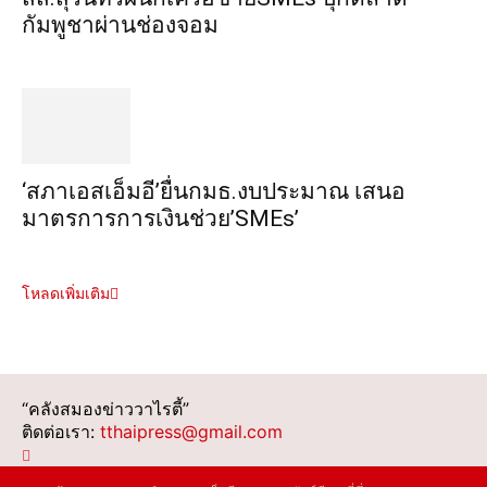
กัมพูชาผ่านช่องจอม
‘สภาเอสเอ็มอี’ยื่นกมธ.งบประมาณ เสนอ
มาตรการการเงินช่วย’SMEs’
โหลดเพิ่มเติม
“คลังสมองข่าววาไรตี้”
ติดต่อเรา:
tthaipress@gmail.com