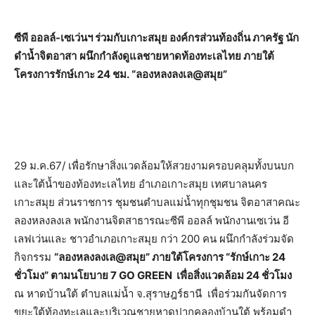
ซีพี ออลล์-เซเว่นฯ ร่วมกับเกาะสมุย องค์กรส่วนท้องถิ่น ภาครัฐ นัก
ดำน้ำจิตอาสา
ผนึกกำลังดูแลชายหาดท้องทะเลไทย ภายใต้
โครงการรักษ์เกาะ
24 ชม. “ลองหลงลงเล@สมุย”
29 ม.ค.67/ เพื่อรักษาสิ่งแวดล้อมให้สวยงามครอบคลุมทั้งบนบก
และใต้น้ำของท้องทะเลไทย อำเภอเกาะสมุย เทศบาลนคร
เกาะสมุย ส่วนราชการ ชุมชนตำบลแม่น้ำทุกชุมชน จิตอาสาคณะ
ลองหลงลงเล พนักงานจิตสาธารณะซีพี ออลล์ พนักงานเซเว่น อี
เลฟเว่นและ ชาวอำเภอเกาะสมุย กว่า 200 คน ผนึกกำลังร่วมจัด
กิจกรรม
“ลองหลงลงเล
@สมุย” ภายใต้โครงการ “รักษ์เกาะ 24
ชั่วโมง” ตามนโยบาย 7 GO GREEN เพื่อสิ่งแวดล้อม 24 ชั่วโมง
ณ หาดบ้านใต้ ตำบลแม่น้ำ จ.สุราษฎร์ธานี เพื่อร่วมกันจัดการ
ขยะใต้ท้องทะเลและบริเวณชายหาดปากคลองบ้านใต้ พร้อมดำ