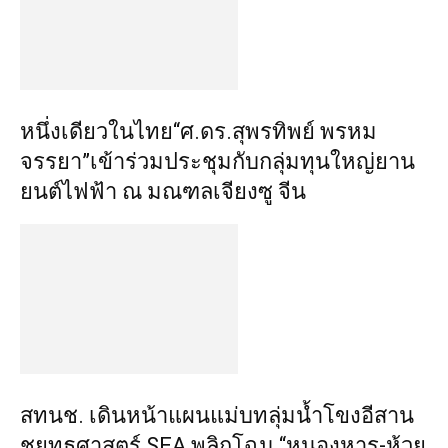
หนึ่งเดียวในไทย“ศ.ดร.สุพรทิพย์ พรหม
จรรยา”เข้าร่วมประชุมกับกลุ่มทุนใหญ่ยาน
ยนต์ไฟฟ้า ณ มณฑลเจียงซู จีน
สทนช. เดินหน้าแผนแม่บทลุ่มน้ำโขงอีสาน
ชูยุทธศาสตร์ SEA พลิกโฉม “หนองหาร-ห้วย