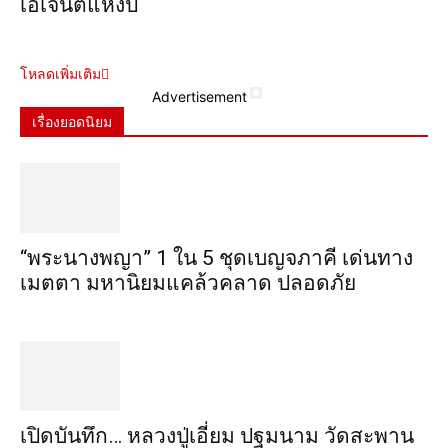
เอเจนต์แห่งปี
โหลดเพิ่มเติม
Advertisement
เรื่องยอดนิยม
“พระ​นาง​พญา” 1 ใน 5​ ชุดเบญจ​ภาคี​ เด่นทาง
เมตตา​ มหา​นิยม​แคล้วคลาด​ ปลอดภัย​
เปิดบันทึก… หลวงปู่เอี่ยม ​ปฐม​นาม​ วัดสะพาน