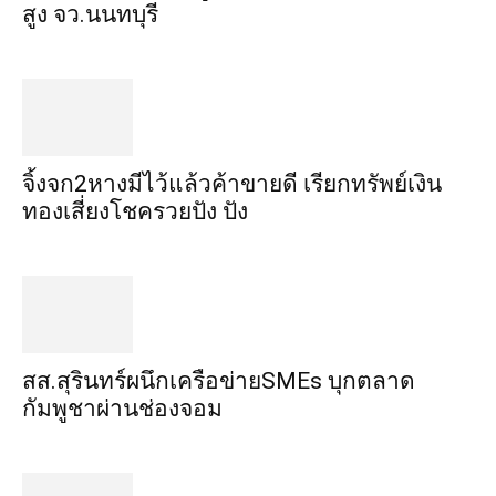
สูง​ จว.นนทบุรี
จิ้งจก​2​หาง​มีไว้แล้ว​ค้าขาย​ดี​ เรียก​ทรัพย์เงิน
ทอง​เสี่ยงโชค​รวยปัง​ ปัง​
สส.สุรินทร์ผนึกเครือข่ายSMEs บุกตลาด
กัมพูชาผ่านช่องจอม