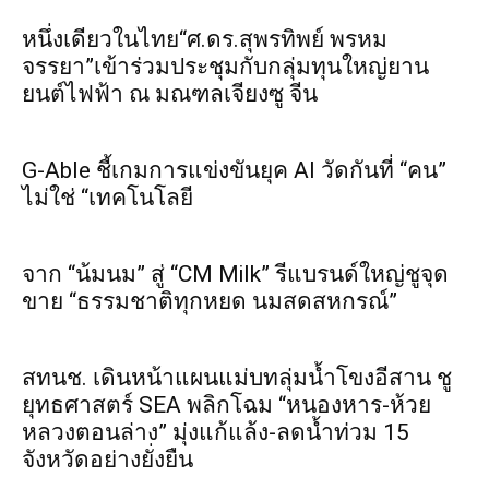
หนึ่งเดียวในไทย“ศ.ดร.สุพรทิพย์ พรหม
จรรยา”เข้าร่วมประชุมกับกลุ่มทุนใหญ่ยาน
ยนต์ไฟฟ้า ณ มณฑลเจียงซู จีน
G-Able ชี้เกมการแข่งขันยุค AI วัดกันที่ “คน”
ไม่ใช่ “เทคโนโลยี
จาก “น้มนม” สู่ “CM Milk” รีแบรนด์ใหญ่ชูจุด
ขาย “ธรรมชาติทุกหยด นมสดสหกรณ์”
สทนช. เดินหน้าแผนแม่บทลุ่มน้ำโขงอีสาน ชู
ยุทธศาสตร์ SEA พลิกโฉม “หนองหาร-ห้วย
หลวงตอนล่าง” มุ่งแก้แล้ง-ลดน้ำท่วม 15
จังหวัดอย่างยั่งยืน