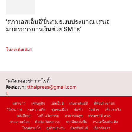
‘สภาเอสเอ็มอี’ยื่นกมธ.งบประมาณ เสนอ
มาตรการการเงินช่วย’SMEs’
โหลดเพิ่มเติม
“คลังสมองข่าววาไรตี้”
ติดต่อเรา:
tthaipress@gmail.com
หน้าข่าว
เศรษฐกิจ
เอสเอ็มอี
เกษตรพันธุ์ดี
ที่พึ่งประชาชน
วิถีสุขภาพ
คมความคิด
ชุมชนเมือง
ช่อฟ้า
วัยต๊าช
เที่ยวระเริง
คลังศึกษา
ไอที-นวัตกรรม
สาธารณสุข
ธรรมชาติ-สวล.
กระดานเมือง
ศิลปะ-วัฒนธรรม
พอเพียง-ยั่งยืน
ทรงเครื่องบันเทิง
โลกปลายนิ้ว
ธุรกิจประกัน
มิตรสัมพันธ์
เกี่ยวกับเรา