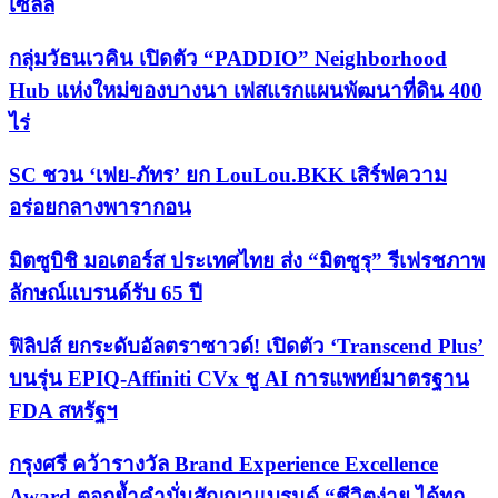
เซลล์
กลุ่มวัธนเวคิน เปิดตัว “PADDIO” Neighborhood
Hub แห่งใหม่ของบางนา เฟสแรกแผนพัฒนาที่ดิน 400
ไร่
SC ชวน ‘เฟย-ภัทร’ ยก LouLou.BKK เสิร์ฟความ
อร่อยกลางพารากอน
มิตซูบิชิ มอเตอร์ส ประเทศไทย ส่ง “มิตซูรุ” รีเฟรชภาพ
ลักษณ์แบรนด์รับ 65 ปี
ฟิลิปส์ ยกระดับอัลตราซาวด์! เปิดตัว ‘Transcend Plus’
บนรุ่น EPIQ-Affiniti CVx ชู AI การแพทย์มาตรฐาน
FDA สหรัฐฯ
กรุงศรี คว้ารางวัล Brand Experience Excellence
Award ตอกย้ำคำมั่นสัญญาแบรนด์ “ชีวิตง่าย ได้ทุก