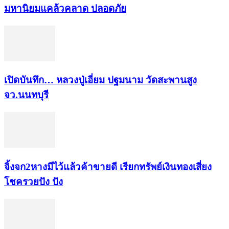
มหา​นิยม​แคล้วคลาด​ ปลอดภัย​
เปิดบันทึก… หลวงปู่เอี่ยม ​ปฐม​นาม​ วัดสะพานสูง​
จว.นนทบุรี
จิ้งจก​2​หาง​มีไว้แล้ว​ค้าขาย​ดี​ เรียก​ทรัพย์เงินทอง​เสี่ยง
โชค​รวยปัง​ ปัง​