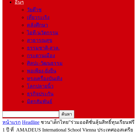
อื่นๆ
วัยต๊าช
เที่ยวระเริง
คลังศึกษา
ไอที-นวัตกรรม
สาธารณสุข
ธรรมชาติ-สวล.
กระดานเมือง
ศิลปะ-วัฒนธรรม
พอเพียง-ยั่งยืน
ทรงเครื่องบันเทิง
โลกปลายนิ้ว
ธุรกิจประกัน
มิตรสัมพันธ์
หน้าแรก
Headline
ชวน”เด็กไทย”ร่วมออดิชั่นลุ้นสิทธิ์ทุนเรียนฟรี
1 ปี ที่ AMADEUS International School Vienna ประเทศออสเตรีย