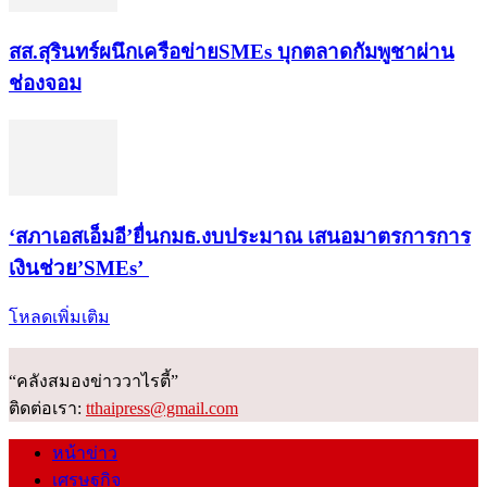
สส.สุรินทร์ผนึกเครือข่ายSMEs บุกตลาดกัมพูชาผ่าน
ช่องจอม
‘สภาเอสเอ็มอี’ยื่นกมธ.งบประมาณ เสนอมาตรการการ
เงินช่วย’SMEs’
โหลดเพิ่มเติม
“คลังสมองข่าววาไรตี้”
ติดต่อเรา:
tthaipress@gmail.com
หน้าข่าว
เศรษฐกิจ