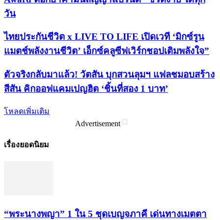
วัน
ไทยประกันชีวิต x LIVE TO LIFE เปิดเวที ‘มิกซ์รูน
แมตช์พลังงานชีวิต’ เอ็กซ์คลูซีฟเวิร์กชอปเติมพลังใจ”
ตัวจริงกลับมาแล้ว! วัตสัน บุกสวนลุมฯ แฟลชมอบสร้าง
สีสัน คิกออฟแคมเปญฮิต ‘ชิ้นที่สอง 1 บาท’
โหลดเพิ่มเติม
Advertisement
เรื่องยอดนิยม
“พระ​นาง​พญา” 1 ใน 5​ ชุดเบญจ​ภาคี​ เด่นทางเมตตา​