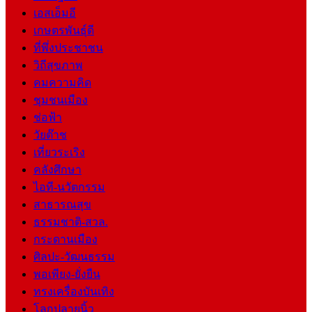
เอสเอ็มอี
เกษตรพันธุ์ดี
ที่พึ่งประชาชน
วิถีสุขภาพ
คมความคิด
ชุมชนเมือง
ช่อฟ้า
วัยต๊าช
เที่ยวระเริง
คลังศึกษา
ไอที-นวัตกรรม
สาธารณสุข
ธรรมชาติ-สวล.
กระดานเมือง
ศิลปะ-วัฒนธรรม
พอเพียง-ยั่งยืน
ทรงเครื่องบันเทิง
โลกปลายนิ้ว