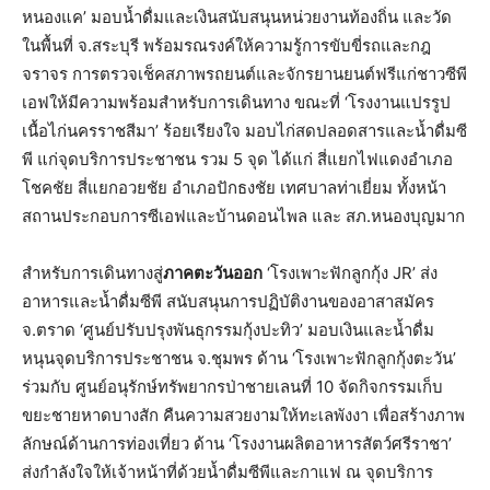
หนองแค’ มอบน้ำดื่มและเงินสนับสนุนหน่
วยงานท้องถิ่น และวัด
ในพื้นที่ จ.สระบุรี พร้อมรณรงค์ให้ความรู้การขับขี่
รถและกฎ
จราจร การตรวจเช็คสภาพรถยนต์และจั
กรยานยนต์ฟรีแก่ชาวซีพี
เอฟให้มี
ความพร้อมสำหรับการเดินทาง ขณะที่ ‘โรงงานแปรรูป
เนื้อไก่นครราชสี
มา’ ร้อยเรียงใจ มอบไก่สดปลอดสารและน้ำดื่มซี
พี แก่จุดบริการประชาชน รวม 5 จุด ได้แก่ สี่แยกไฟแดงอำเภอ
โชคชัย สี่แยกอวยชัย อำเภอปักธงชัย เทศบาลท่าเยี่ยม ทั้งหน้า
สถานประกอบการซี
เอฟและบ้านดอนไพล และ สภ.หนองบุญมาก
สำหรับการเดินทางสู่
ภาคตะวันออก
‘โรงเพาะฟักลูกกุ้ง JR’ ส่ง
อาหารและน้ำดื่มซีพี สนับสนุนการปฏิบัติ
งานของอาสาสมัคร
จ.ตราด ‘ศูนย์ปรับปรุงพันธุกรรมกุ้
งปะทิว’ มอบเงินและน้ำดื่ม
หนุนจุดบริการประชาชน จ.ชุมพร ด้าน ‘โรงเพาะฟักลูกกุ้งตะวัน’
ร่วมกับ ศูนย์อนุรักษ์ทรัพยากรป่
าชายเลนที่ 10 จัดกิจกรรมเก็บ
ขยะชายหาดบางสัก คืนความสวยงามให้ทะเลพังงา เพื่อสร้างภาพ
ลักษณ์ด้านการท่
องเที่ยว ด้าน ‘โรงงานผลิตอาหารสัตว์ศรีราชา’
ส่งกำลังใจให้เจ้าหน้าที่ด้วยน้ำ
ดื่มซีพีและกาแฟ ณ จุดบริการ