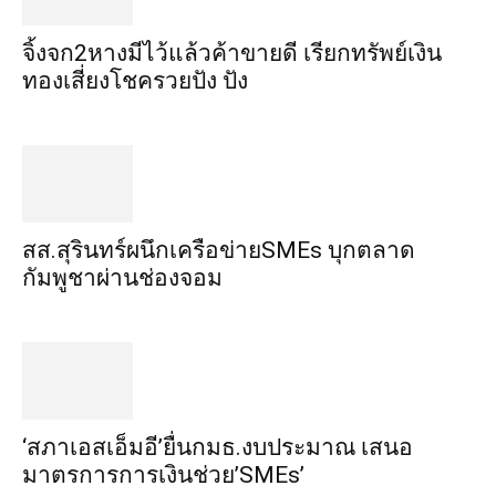
จิ้งจก​2​หาง​มีไว้แล้ว​ค้าขาย​ดี​ เรียก​ทรัพย์เงิน
ทอง​เสี่ยงโชค​รวยปัง​ ปัง​
สส.สุรินทร์ผนึกเครือข่ายSMEs บุกตลาด
กัมพูชาผ่านช่องจอม
‘สภาเอสเอ็มอี’ยื่นกมธ.งบประมาณ เสนอ
มาตรการการเงินช่วย’SMEs’