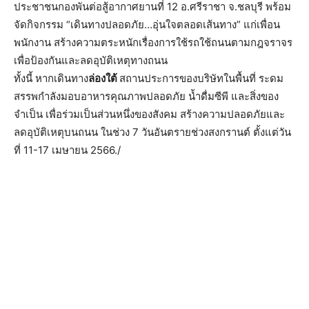
ประชาชนกองพันต่อสู้
อากาศยานที่ 12 อ.ศรีราชา จ.ชลบุรี พร้อม
จัดกิจกรรม “เดินทางปลอดภัย…อุ่
นใจตลอดเส้นทาง” แก่เพื่อน
พนักงาน สร้างความตระหนักเรื่องการใช้
รถใช้ถนนตามกฎจราจร
เพื่อป้องกันและลดอุบัติเหตุ
ทางถนน
ทั้งนี้ หากเดินทาง
ล่องใต้
สถานประการของบริษัทในพื้นที่ ระดม
สรรพกำลังมอบอาหารคุ
ณภาพปลอดภัย น้ำดื่มซีพี และสิ่งของ
จำเป็น เพื่อร่วมเป็นส่วนหนึ่งของสังคม สร้างความปลอดภัยและ
ลดอุบัติ
เหตุบนถนน ในช่วง 7 วันอันตรายช่วงสงกรานต์ ตั้งแต่วัน
ที่ 11-17 เมษายน 2566./