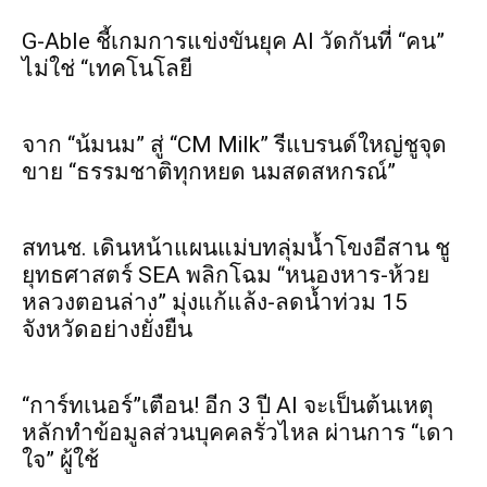
G-Able ชี้เกมการแข่งขันยุค AI วัดกันที่ “คน”
ไม่ใช่ “เทคโนโลยี
จาก “น้มนม” สู่ “CM Milk” รีแบรนด์ใหญ่ชูจุด
ขาย “ธรรมชาติทุกหยด นมสดสหกรณ์”
สทนช. เดินหน้าแผนแม่บทลุ่มน้ำโขงอีสาน ชู
ยุทธศาสตร์ SEA พลิกโฉม “หนองหาร-ห้วย
หลวงตอนล่าง” มุ่งแก้แล้ง-ลดน้ำท่วม 15
จังหวัดอย่างยั่งยืน
“การ์ทเนอร์”เตือน! อีก 3 ปี AI จะเป็นต้นเหตุ
หลักทำข้อมูลส่วนบุคคลรั่วไหล ผ่านการ “เดา
ใจ” ผู้ใช้