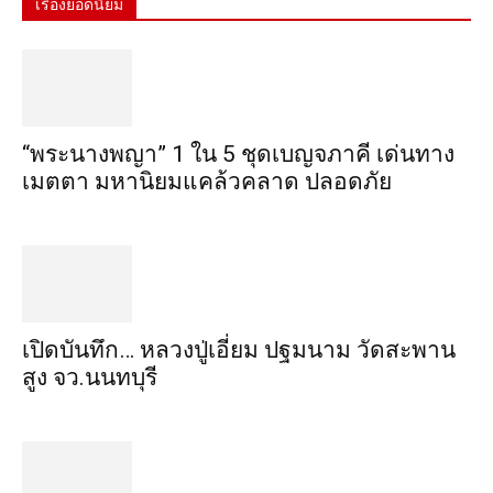
เรื่องยอดนิยม
“พระ​นาง​พญา” 1 ใน 5​ ชุดเบญจ​ภาคี​ เด่นทาง
เมตตา​ มหา​นิยม​แคล้วคลาด​ ปลอดภัย​
เปิดบันทึก… หลวงปู่เอี่ยม ​ปฐม​นาม​ วัดสะพาน
สูง​ จว.นนทบุรี