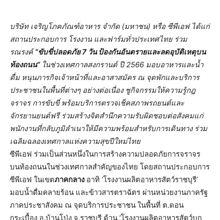
บริษัท เจริญโภคภัณฑ์อาหาร จำกัด (มหาชน) หรือ ซีพีเอฟ ได้แก่
สถานประกอบการ โรงงาน และฟาร์มทั่วประเทศไทย ร่วม
รณรงค์
“ขับขี่ปลอดภัย 7 วัน ป้องกันอันตรายและลดอุบัติเหตุ
บน
ท้องถนน”
ในช่วงเทศกาลสงกรานต์ ปี 2566 มอบอาหารและน้ำ
ดื่ม หนุนภารกิจเจ้าหน้าที่
และอาสาสมัคร ณ จุดพักและบริการ
ประชาชนในพื้นที่
ต่างๆ อย่างต่อเนื่อง ชูกิจกรรมให้ความรู้กฎ
จราจร การขับขี่ พร้อมบริการตรวจเช็คสภาพรถยนต์
และ
จักรยานยนต์ฟรี ร่วมสร้างจิตสำนึกความรับผิ
ดชอบต่อสังคมแก่
พนักงานที่กลั
บภูมิลำเนาให้มีความพร้อมสำหรั
บการเดินทาง ร่วม
เฉลิมฉลองเทศกาลแห่งความสุ
ขปีใหม่ไทย
ซีพีเอฟ ร่วมเป็นส่วนหนึ่งในการสร้
างความปลอดภัยการจราจร
บนท้
องถนนในช่วงเทศกาลสำคัญของไทย โดยสถานประกอบการ
ซีพีเอฟ ในเขต
ภาคกลาง
อาทิ ‘โรงงานผลิตอาหารสัตว์ราชบุรี’
มอบน้ำดื่มคลายร้อน และข้าวสารตราฉัตร ผ่านหน่วยงานภาครัฐ
ภาคประชาสังคม ณ จุดบริการประชาชน ในพื้นที่ ต.ดอน
กระเบื้อง อ.บ้านโป่ง จ.ราชบุรี ด้าน ‘โรงงานผลิตอาหารสัตว์บก