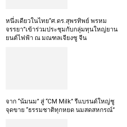
หนึ่งเดียวในไทย“ศ.ดร.สุพรทิพย์ พรหม
จรรยา”เข้าร่วมประชุมกับกลุ่มทุนใหญ่ยาน
ยนต์ไฟฟ้า ณ มณฑลเจียงซู จีน
จาก “น้มนม” สู่ “CM Milk” รีแบรนด์ใหญ่ชู
จุดขาย “ธรรมชาติทุกหยด นมสดสหกรณ์”