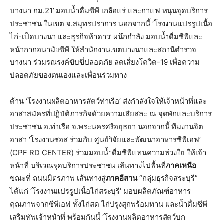
บางนา กม.21’ มอบน้ำดื่มซีพี เกลือแร่ และกาแฟ หนุนจุดบริการ
ประชาชน ในเขต จ.สมุทรปราการ นอกจากนี้ ‘โรงงานแปรรูปเนื้อ
ไก่-เป็
ดบางนา และธุรกิจห้าดาว’ ผนึกกำลัง มอบน้ำดื่มซีพีและ
หน้ากากอนามั
ยซีพี ให้สำนักงานเขตบางนาและสถานี
ตำรวจ
บางนา ร่วมรณรงค์ขับขี่ปลอดภัย ลดเสี่ยงโควิด-19 เพื่อความ
ปลอดภัยของตนเองและเพื่
อนร่วมทาง
ด้าน ‘โรงงานผลิตอาหารสัตว์ท่าเรือ’ ส่งกำลังใจให้เจ้าหน้าที่
และ
อาสาสมัครที่ปฏิบัติภารกิจด้
วยความเสียสละ ณ จุดพักและบริการ
ประชาชน อ.ท่าเรือ จ.พระนครศรีอยุธยา นอกจากนี้ ทีมงานจิต
อาสา ‘โรงงานซอส ร่วมกับ ศูนย์วิจัยและพัฒนาอาหารซีพี
เอฟ’
(CPF RD CENTER) ร่วมมอบน้ำดื่มซีพีแทนความห่
วงใย ให้เจ้า
หน้าที่ บริเวณจุดบริการประชาชน เส้นทางไปพื้นที่
ภาคเหนือ
ขณะที่ ถนนมิตรภาพ เส้นทางสู่
ภาคอีสาน
“กลุ่มธุรกิจสระบุรี”
ได้แก่ ‘โรงงานแปรรูปเนื้อไก่สระบุรี’ มอบผลิตภัณฑ์อาหาร
คุณภาพจากซีพี
เอฟ ทั้งไก่สด ไก่ปรุงสุกพร้อมทาน และน้ำดื่มซีพี
เสริมทัพเจ้าหน้าที่ พร้อมกันนี้ ‘โรงงานผลิตอาหารสัตว์บก