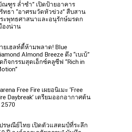
บัณฑูร ล่ำซำ” เปิดป้ายอาคาร
รัทธา “อาศรมวัดหัวข่วง” สืบสาน
ระพุทธศาสนาและอนุรักษ์มรดก
มืองน่าน
ายเฮลท์ตี้ห้ามพลาด! Blue
iamond Almond Breeze ดึง “เบเบ้”
ัดกิจกรรมสุดเอ็กซ์คลูซีฟ “Rich in
otion”
arena Free Fire เผยอนิเมะ ‘Free
ire Daybreak’ เตรียมออกอากาศต้น
ี 2570
ปรษณีย์ไทย เปิดตัวแสตมป์ที่ระลึก