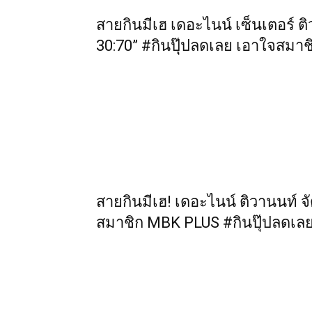
สายกินมีเฮ เดอะไนน์ เซ็นเตอร์ ติ
30:70” #กินปุ๊ปลดเลย เอาใจสมาชิก
สายกินมีเฮ! เดอะไนน์ ติวานนท์ จั
สมาชิก MBK PLUS #กินปุ๊ปลดเล