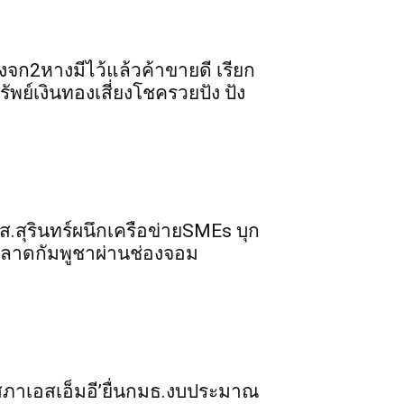
ิ้งจก​2​หาง​มีไว้แล้ว​ค้าขาย​ดี​ เรียก​
รัพย์เงินทอง​เสี่ยงโชค​รวยปัง​ ปัง​
ส.สุรินทร์ผนึกเครือข่ายSMEs บุก
ลาดกัมพูชาผ่านช่องจอม
สภาเอสเอ็มอี’ยื่นกมธ.งบประมาณ