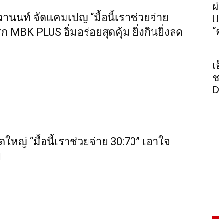
ผ
วานนท์ จัดแคมเปญ “มื้อนี้เราช่วยจ่าย
U
“
 MBK PLUS อิ่มอร่อยสุดคุ้ม ยิ่งกินยิ่งลด
เ
ช
D
ดใหญ่ “มื้อนี้เราช่วยจ่าย 30:70” เอาใจ
ย