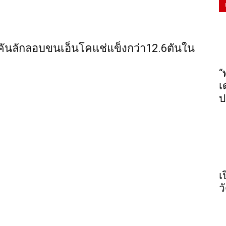
ก4คันลักลอบขนเอ็นโคแช่แข็งกว่า12.6ตันใน
“
เ
ป
เ
ว