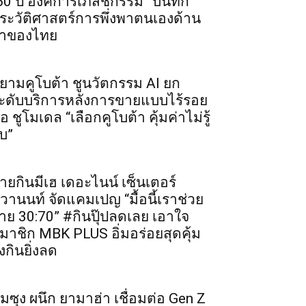
60 ปี องค์การเภสัชกรรม” บันทึก
ระวัติศาสตร์การพึ่งพาตนเองด้าน
าของไทย
ยามคูโบต้า ชูนวัตกรรม AI ยก
ะดับบริการหลังการขายแบบไร้รอย
่อ ชูโมเดล “เลือกคูโบต้า คุ้มค่าไม่รู้
บ”
ายกินมีเฮ เดอะไนน์ เซ็นเตอร์
ิวานนท์ จัดแคมเปญ “มื้อนี้เราช่วย
่าย 30:70” #กินปุ๊ปลดเลย เอาใจ
มาชิก MBK PLUS อิ่มอร่อยสุดคุ้ม
ิ่งกินยิ่งลด
ัมซุง ผนึก ยามาฮ่า เชื่อมต่อ Gen Z