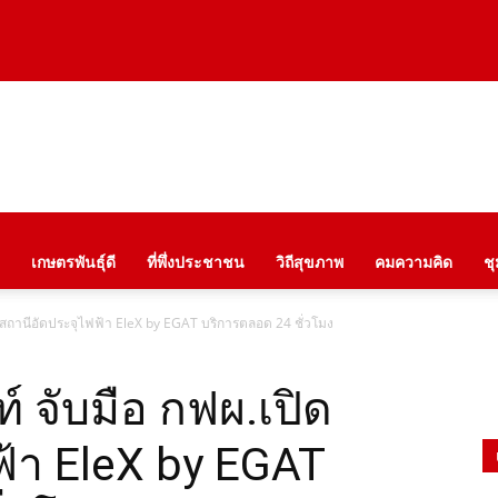
เกษตรพันธุ์ดี
ที่พึ่งประชาชน
วิถีสุขภาพ
คมความคิด
ช
ดสถานีอัดประจุไฟฟ้า EleX by EGAT บริการตลอด 24 ชั่วโมง
์ จับมือ กฟผ.เปิด
ฟ้า EleX by EGAT