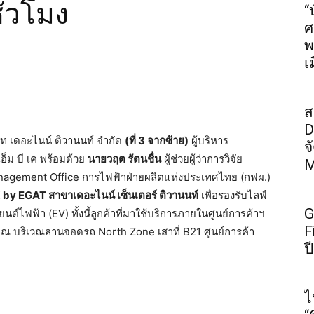
ั่วโมง
“
ศ
พ
เ
ส
D
ิษัท เดอะไนน์ ติวานนท์ จำกัด
(ที่
3 จากซ้าย)
ผู้บริหาร
จ
อ็ม บี เค พร้อมด้วย
นายวฤต รัตนชื่น
ผู้ช่วยผู้ว่าการวิจัย
M
nagement Office การไฟฟ้าฝ่ายผลิตแห่งประเทศไทย (กฟผ.)
 by EGAT สาขาเดอะไนน์ เซ็นเตอร์ ติวานนท์
เพื่อรองรับไลฟ์
G
ถยนต์ไฟฟ้า (EV) ทั้งนี้ลูกค้าที่มาใช้บริการภายในศูนย์การค้าฯ
F
 ณ บริเวณลานจอดรถ North Zone เสาที่ B21 ศูนย์การค้า
ป
ไ