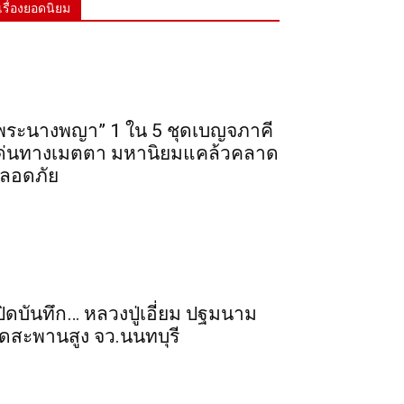
เรื่องยอดนิยม
พระ​นาง​พญา” 1 ใน 5​ ชุดเบญจ​ภาคี​
ด่นทางเมตตา​ มหา​นิยม​แคล้วคลาด​
ลอดภัย​
ปิดบันทึก… หลวงปู่เอี่ยม ​ปฐม​นาม​
ัดสะพานสูง​ จว.นนทบุรี