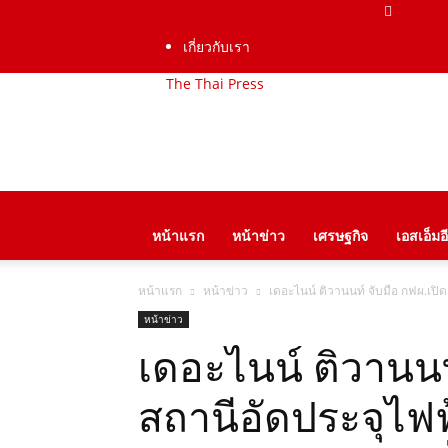
เกี่ยวกับเรา
The Thai Press
หน้าแรก
หน้าข่าว
เศรษฐกิจ
เอสเอ็มอี
หน้าแรก
หน้าข่าว
เดอะไนน์ ติวานนท์ จับมือ กฟผ.เปิ
หน้าข่าว
เดอะไนน์ ติวานนท
สถานีอัดประจุไฟ