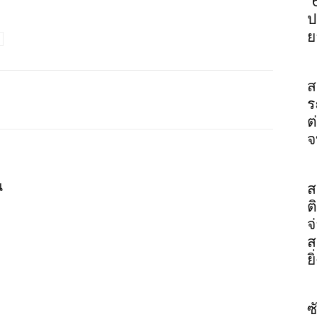
“
ป
ย
ส
ร
ต
จ
น
ส
ต
จ
ส
ย
ซ