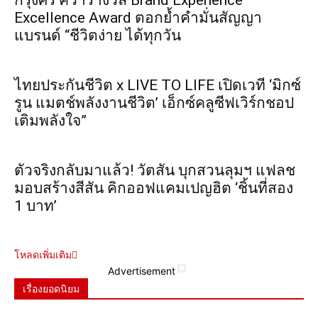
กรุงศรี คว้ารางวัล Brand Experience
Excellence Award ตอกย้ำคำมั่นสัญญา
แบรนด์ “ชีวิตง่าย ได้ทุกวัน
ไทยประกันชีวิต x LIVE TO LIFE เปิดเวที ‘มิกซ์
รูน แมตช์พลังงานชีวิต’ เอ็กซ์คลูซีฟเวิร์กชอป
เติมพลังใจ”
ตัวจริงกลับมาแล้ว! วัตสัน บุกสวนลุมฯ แฟลช
มอบสร้างสีสัน คิกออฟแคมเปญฮิต ‘ชิ้นที่สอง
1 บาท’
โหลดเพิ่มเติม
Advertisement
เรื่องยอดนิยม