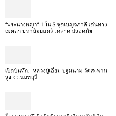
“พระ​นาง​พญา” 1 ใน 5​ ชุดเบญจ​ภาคี​ เด่นทาง
เมตตา​ มหา​นิยม​แคล้วคลาด​ ปลอดภัย​
เปิดบันทึก… หลวงปู่เอี่ยม ​ปฐม​นาม​ วัดสะพาน
สูง​ จว.นนทบุรี