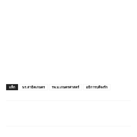
แท็ก
นร.สาธิตเกษตร
รพ.ม.เกษตรศาสตร์
อธิการบดีจงรัก