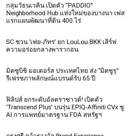
กลุ่มวัธนเวคิน เปิดตัว “PADDIO”
Neighborhood Hub แห่งใหม่ของบางนา เฟส
แรกแผนพัฒนาที่ดิน 400 ไร่
SC ชวน ‘เฟย-ภัทร’ ยก LouLou.BKK เสิร์ฟ
ความอร่อยกลางพารากอน
มิตซูบิชิ มอเตอร์ส ประเทศไทย ส่ง “มิตซูรุ”
รีเฟรชภาพลักษณ์แบรนด์รับ 65 ปี
ฟิลิปส์ ยกระดับอัลตราซาวด์! เปิดตัว
‘Transcend Plus’ บนรุ่น EPIQ-Affiniti CVx ชู
AI การแพทย์มาตรฐาน FDA สหรัฐฯ