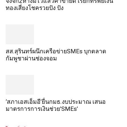
จิ้งจก​2​หาง​มีไว้แล้ว​ค้าขาย​ดี​ เรียก​ทรัพย์เงิน
ทอง​เสี่ยงโชค​รวยปัง​ ปัง​
สส.สุรินทร์ผนึกเครือข่ายSMEs บุกตลาด
กัมพูชาผ่านช่องจอม
‘สภาเอสเอ็มอี’ยื่นกมธ.งบประมาณ เสนอ
มาตรการการเงินช่วย’SMEs’