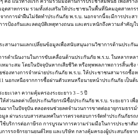
คือ แนวทางแรก ความร่วมมือด้านการประชาสัมพันธ์ เพื่อสร้างค
ิคมอุตสาหกรรม รวมทั้งส่งเสริมให้ประชาชนในพื้นที่นิคมอุตส
ากการฝ่าฝืนไม่จัดทำประกันภัย พ.ร.บ. นอกจากนี้จะมีการประสานง
ารป้องกันและลดอุบัติเหตุทางถนน และตระหนักถึงความสำคัญในกา
ะสานงานแลกเปลี่ยนข้อมูลเพื่อสนับสนุนงานวิชาการด้านประกันภั
้มีการดำเนินงานในการขับเคลื่อนด้านประกันภัย พ.ร.บ. ในหลากหลาย
ที่เหมาะสม โดยในปัจจุบันหากเสียชีวิต หรือทุพพลภาพถาวรสิ้นเชิง
ยช่องทางการจำหน่ายประกันภัย พ.ร.บ. ให้ประชาชนสามารถซื้อหรือต่
 7-11 นอกเหนือจากการซื้อผ่านตัวแทนหรือนายหน้าประกันภัย เป็นต้
ีระยะเวลา ความคุ้มครองระยะยาว 3 – 5 ปี
้ส่วนลดค่าเบี้ยประกันภัยกรณีซื้อประกันภัย พ.ร.บ. ระยะยาว เพ
จำนวนมากในปัจจุบัน ตลอดจนช่วยลดจำนวนการขาดต่ออายุกรมธรรม
โยงข้อมูล ผ่านระบบสารสนเทศในการตรวจสอบการจัดทำประกันภัยร
้บริการต่อภาษีรถ การบูรณาการความร่วมมือในการประชาสัมพันธ์ให
รรถจักรยานยนต์ไทย และบริษัท กลางคุ้มครองผู้ประสบภัยจากรถ