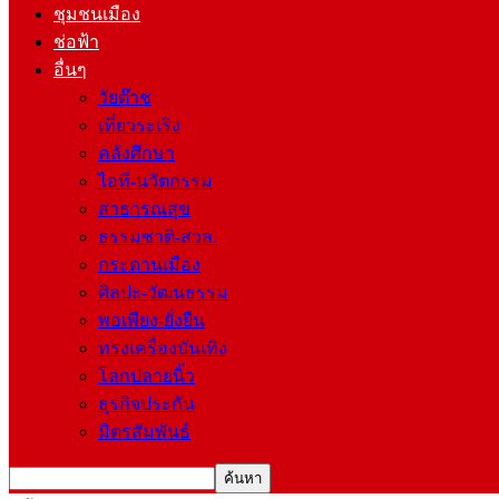
ชุมชนเมือง
ช่อฟ้า
อื่นๆ
วัยต๊าช
เที่ยวระเริง
คลังศึกษา
ไอที-นวัตกรรม
สาธารณสุข
ธรรมชาติ-สวล.
กระดานเมือง
ศิลปะ-วัฒนธรรม
พอเพียง-ยั่งยืน
ทรงเครื่องบันเทิง
โลกปลายนิ้ว
ธุรกิจประกัน
มิตรสัมพันธ์