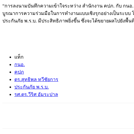
“การลงนามบันทึกความเข้าใจระหว่าง สำนักงาน คปภ. กับ กนอ. ใน
บูรณาการความร่วมมือในการทำงานแบบเชิงรุกอย่างเป็นระบบ โดย 
ประกันภัย พ.ร.บ. มีประสิทธิภาพยิ่งขึ้น ซึ่งจะได้ขยายผลไปยังพื
แท็ก
กนอ.
คปภ
ดร.สุทธิพล ทวีชัยการ
ประกันภัย พ.ร.บ.
รศ.ดร.วีริศ อัมระปาล
แชร์