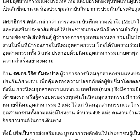
นิคมอุตสาหกรรมแห่งประเทศไทย และบอร์ดกองทุนทดแทนผู้ประส
เป็นสักขีพยาน ณ ห้องประชุมสถาบันวิทยาการประกันภัยระดับสูง
เลขาธิการ คปภ.
กล่าวว่า การลงนามบันทึกความเข้าใจ (MoU) ในคร
และส่งเสริมประชาสัมพันธ์ให้ประชาชนตระหนักถึงความสำคัญ รับร
กนายชัชชาติ สิทธิพันธุ์ ผู้ว่าราชการกรุงเทพมหานคร ร่วมเป็น
งานในพื้นที่นำร่องภายในนิคมอุตสาหกรรม โดยได้รับความร่ว
อุตสาหกรรมทั้ง 3 แห่ง ประกอบด้วยนิคมอุตสาหกรรมมาบตาพุด 
ความสำเร็จอย่างงดงาม
ด้าน
รศ.ดร.วีริศ อัมระปาล
ผู้ว่าการการนิคมอุตสาหกรรมแห่งประ
ประกันภัย พ.ร.บ. เพื่อคุ้มครองความปลอดภัยต่อผู้ขับขี่มาโดยตล
ดังนั้น การนิคมอุตสาหกรรมแห่งประเทศไทย (กนอ.) จึงมีความยิ
เจ้าของรถ หรือผู้ครอบครองรถทุกคันในนิคมอุตสาหกรรมมีการจัด
หมายที่นิคมอุตสาหกรรม 3 แห่ง ได้แก่ นิคมอุตสาหกรรมเวลโก
อุตสาหกรรมทั้งสามแห่งมีโรงงาน จำนวน 496 แห่ง คนงาน จำนวน
จักรยานยนต์ในการเดินทาง
ทั้งนี้ เพื่อเป็นการส่งเสริมและบูรณาการผลักดันให้ประชาชนผู้