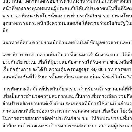
และ กนอ. ได้กำหนดกรอบการดำเนินงานร่วมกัน 2 แนวทางหลัก ๆ 
หน้าที่ของกองทุนทดแทนผู้ประสบภัยให้แก่ประชาชนในพื้นที่น
พ.ร.บ. อาทิเช่น ประโยชน์ของการทำประกันภัย พ.ร.บ. บทลงโทษจ
อุตสาหกรรมตระหนักถึงความปลอดภัย ให้ความร่วมมือกับรัฐในก
มือ
แนวทางที่สอง ความร่วมมือด้านเทคโนโลยีข้อมูลข่าวสาร และปร
เลขาธิการ คปภ. กล่าวเพิ่มเติมว่า ที่ผ่านมา สำนักงาน คปภ. ได
ประกันภัย พ.ร.บ. เพื่อให้ผู้ประสบภัยจากรถได้รับความช่วยเหลือ
เจ็บต่อร่างกาย จะได้รับความคุ้มครองสูงสุด 84,000 บาท การขยา
แอพพลิเคชั่นที่ได้รับการขึ้นทะเบียน และเคาน์เตอร์เซอร์วิสใน
การพัฒนาผลิตภัณฑ์ประกันภัย พ.ร.บ. สำหรับรถจักรยานยนต์ที่ม
เพื่อเป็นการอำนวยความสะดวกและเป็นการเพิ่มทางเลือก รวมถึงให
สำหรับรถจักรยานยนต์ ซึ่งเป็นประเภทรถที่มีการใช้งานเป็น
ภาคเอกชนที่เกี่ยวข้อง เช่น กรมการขนส่งทางบก เพื่อเชื่อม
ในการตรวจสอบการจัดทำประกันภัย พ.ร.บ. ให้กับประชาชนที่มาใช
สำนักงานตำรวจแห่งชาติ กรมการขนส่งทางบก สมาคมผู้ประกอบกา