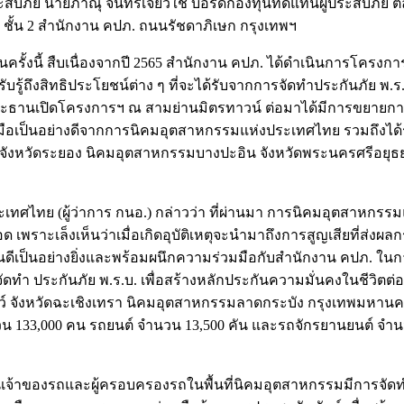
บภัย นายภาณุ จันทร์เจียวใช้ บอร์ดกองทุนทดแทนผู้ประสบภัย 
 ชั้น 2 สำนักงาน คปภ. ถนนรัชดาภิเษก กรุงเทพฯ
ั้งนี้ สืบเนื่องจากปี 2565 สำนักงาน คปภ. ได้ดำเนินการโครงการร
ู้ถึงสิทธิประโยชน์ต่าง ๆ ที่จะได้รับจากการจัดทำประกันภัย พ.ร
ประธานเปิดโครงการฯ ณ สามย่านมิตรทาวน์ ต่อมาได้มีการขยายการด
มมือเป็นอย่างดีจากการนิคมอุตสาหกรรมแห่งประเทศไทย รวมถึงไ
จังหวัดระยอง นิคมอุตสาหกรรมบางปะอิน จังหวัดพระนครศรีอยุธ
เทศไทย (ผู้ว่าการ กนอ.) กล่าวว่า ที่ผ่านมา การนิคมอุตสาหก
อด เพราะเล็งเห็นว่าเมื่อเกิดอุบัติเหตุจะนํามาถึงการสูญเสียที่ส
นดีเป็นอย่างยิ่งและพร้อมผนึกความร่วมมือกับสำนักงาน คปภ. ในก
ทำ ประกันภัย พ.ร.บ. เพื่อสร้างหลักประกันความมั่นคงในชีวิตต่
รว์ จังหวัดฉะเชิงเทรา นิคมอุตสาหกรรมลาดกระบัง กรุงเทพมหาน
 133,000 คน รถยนต์ จำนวน 13,500 คัน และรถจักรยานยนต์ จำนวน
เป็นเจ้าของรถและผู้ครอบครองรถในพื้นที่นิคมอุตสาหกรรมมีการจัด