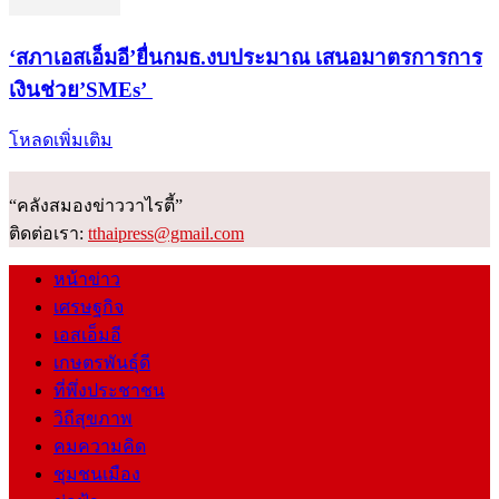
‘สภาเอสเอ็มอี’ยื่นกมธ.งบประมาณ เสนอมาตรการการ
เงินช่วย’SMEs’
โหลดเพิ่มเติม
“คลังสมองข่าววาไรตี้”
ติดต่อเรา:
tthaipress@gmail.com
หน้าข่าว
เศรษฐกิจ
เอสเอ็มอี
เกษตรพันธุ์ดี
ที่พึ่งประชาชน
วิถีสุขภาพ
คมความคิด
ชุมชนเมือง