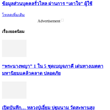
ข้อมูลส่วนบุคคลรั่วไหล ผ่านการ “เดาใจ” ผู้ใช้
โหลดเพิ่มเติม
Advertisement
เรื่องยอดนิยม
“พระ​นาง​พญา” 1 ใน 5​ ชุดเบญจ​ภาคี​ เด่นทางเมตตา​
มหา​นิยม​แคล้วคลาด​ ปลอดภัย​
เปิดบันทึก… หลวงปู่เอี่ยม ​ปฐม​นาม​ วัดสะพานสูง​