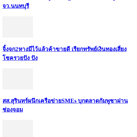
จว.นนทบุรี
จิ้งจก​2​หาง​มีไว้แล้ว​ค้าขาย​ดี​ เรียก​ทรัพย์เงินทอง​เสี่ยง
โชค​รวยปัง​ ปัง​
สส.สุรินทร์ผนึกเครือข่ายSMEs บุกตลาดกัมพูชาผ่าน
ช่องจอม