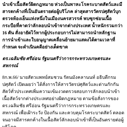
นำเข้าเนื้อสัตว์ผิดกฎหมาย ห่วงเป็นพาหะโรคระบาดสัตว์และมี
สารตกค้างที่เป็นอันตรายต่อผู้บริโภค ล่าสุดสารวัตรปศุสัตว์บุก
ตรวจห้องเย็นแห่งหนึ่งในเมืองนครสวรรค์ พบซุกซ่อนเนื้อ
กระบือที่คาดว่าลักลอบนำเข้าจากต่างประเทศ น้ำหนักรวมกว่า
16 ตัน สั่งอายัดไว้หากผู้ประกอบการไม่สามารถนำหลักฐาน
การนำเข้าและใบอนุญาตเคลื่อนย้ายมาแสดงได้ตามเวลาที่
กำหนด จะดำเนินคดีอย่างเด็ดขาด
ดร.เฉลิมชัย ศรีอ่อน รัฐมนตรีว่าการกระทรวงเกษตรและ
สหกรณ์
8ก.พ.66/ นายสัตวแพทย์สมชวน รัตนมังคลานนท์ อธิบดีกรม
ปศุสัตว์ เปิดเผยว่า ได้สั่งการให้สารวัตรปศุสัตว์และด่านกักกัน
สัตว์ทั่วประเทศเพิ่มความเข้มงวดตรวจสอบการลักลอบนำเข้า
เนื้อสัตว์จากต่างประเทศอย่างผิดกฎหมาย ตามข้อสั่งการของ
ดร.เฉลิมชัย ศรีอ่อน รัฐมนตรีว่าการกระทรวงเกษตรและ
สหกรณ์ เพื่อเฝ้าระวัง ป้องกัน และควบคุมโรคระบาดสัตว์ ตลอด
จนอาจมีสารตกค้างในเนื้อสัตว์ลักลอบนำเข้าที่เป็นอันตรายต่อผู้
บริโภค