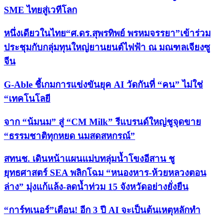
SME ไทยสู่เวทีโลก
หนึ่งเดียวในไทย“ศ.ดร.สุพรทิพย์ พรหมจรรยา”เข้าร่วม
ประชุมกับกลุ่มทุนใหญ่ยานยนต์ไฟฟ้า ณ มณฑลเจียงซู
จีน
G-Able ชี้เกมการแข่งขันยุค AI วัดกันที่ “คน” ไม่ใช่
“เทคโนโลยี
จาก “น้มนม” สู่ “CM Milk” รีแบรนด์ใหญ่ชูจุดขาย
“ธรรมชาติทุกหยด นมสดสหกรณ์”
สทนช. เดินหน้าแผนแม่บทลุ่มน้ำโขงอีสาน ชู
ยุทธศาสตร์ SEA พลิกโฉม “หนองหาร-ห้วยหลวงตอน
ล่าง” มุ่งแก้แล้ง-ลดน้ำท่วม 15 จังหวัดอย่างยั่งยืน
“การ์ทเนอร์”เตือน! อีก 3 ปี AI จะเป็นต้นเหตุหลักทำ