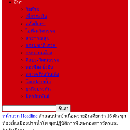
อื่นๆ
วัยต๊าช
เที่ยวระเริง
คลังศึกษา
ไอที-นวัตกรรม
สาธารณสุข
ธรรมชาติ-สวล.
กระดานเมือง
ศิลปะ-วัฒนธรรม
พอเพียง-ยั่งยืน
ทรงเครื่องบันเทิง
โลกปลายนิ้ว
ธุรกิจประกัน
มิตรสัมพันธ์
หน้าแรก
Headline
ลักลอบนำเข้าเนื้อควายอินเดียกว่า 16 ตัน ซุก
ห้องเย็นเมืองปากน้ำโพ ชุดปฏิบัติการพิเศษกองสารวัตรและ