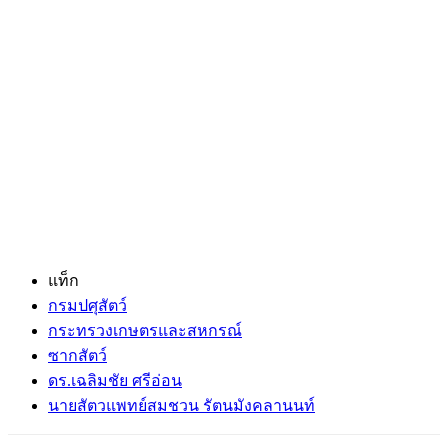
แท็ก
กรมปศุสัตว์
กระทรวงเกษตรและสหกรณ์
ซากสัตว์
ดร.เฉลิมชัย ศรีอ่อน
นายสัตวแพทย์สมชวน รัตนมังคลานนท์