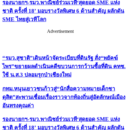
รองนายกฯ-รมว.พาณิชย์ร่วมเวที‘สุดยอด SME แห่ง
ชาติ ครั้งที่ 18’ มอบรางวัลพิเศษ 6 ด้านสำคัญ ผลักดัน
SME ไทยสู่เวทีโลก
Advertisement
เรื่องล่าสุด
“รมว.สุชาติ”เดินหน้าจัดระเบียบที่ดินรัฐ สั่ง“พยัคฆ์
ไพร”ขยายผลดำเนินคดีขบวนการกว้านซื้อที่ดิน คทช.
ใช้ น.ส.3 ปลอมรุกป่าเชียงใหม่
กทม.หนุนเยาวชนก้าวสู่“นักสื่อความหมายเด็กชา
ดุสิต”สะพานเชื่อมเรื่องราวจากท้องถิ่นสู่อัตลักษณ์เมือง
อันทรงคุณค่า
รองนายกฯ-รมว.พาณิชย์ร่วมเวที‘สุดยอด SME แห่ง
ชาติ ครั้งที่ 18’ มอบรางวัลพิเศษ 6 ด้านสำคัญ ผลักดัน