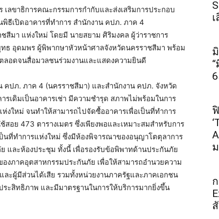
S
ชัยการ เลขาธิการคณะกรรมการกำกับและส่งเสริมการประกอบ
เ
นพิธีเปิดอาคารที่ทำการ สำนักงาน คปภ. ภาค 4
สีมา แห่งใหม่ โดยมี นายสยาม ศิริมงคล ผู้ว่าราชการ
ุทธ อุดมพร ผู้พิพากษาหัวหน้าศาลจังหวัดนครราชสีมา พร้อม
ม
 ตลอดจนสื่อมวลชนร่วมงานและแสดงความยินดี
“
6
งาน คปภ. ภาค 4 (นครราชสีมา) และสำนักงาน คปภ. จังหวัด
าคารเดิมเป็นอาคารเช่า มีความชำรุด สภาพไม่พร้อมในการ
ฟ
แห่งใหม่ จนทำให้สามารถไปจัดซื้ออาคารเพื่อเป็นที่ทำการ
‘
ื้อที่ใช้สอย 473 ตารางเมตร ซึ่งเพียงพอและเหมาะสมสำหรับการ
A
ที่เป็นที่ทำการแห่งใหม่ ซึ่งมีห้องพิจารณาของอนุญาโตตุลาการ
ม
ย และห้องประชุม ทั้งนี้ เพื่อรองรับข้อพิพาทด้านประกันภัย
องภาคอุตสาหกรรมประกันภัย เพื่อให้สามารถอำนวยความ
ละผู้มีส่วนได้เสีย รวมทั้งหน่วยงานภาครัฐและภาคเอกชน
ก
มีประสิทธิภาพ และมีมาตรฐานในการให้บริการมากยิ่งขึ้น
E
ส