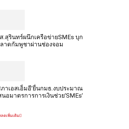
ส.สุรินทร์ผนึกเครือข่ายSMEs บุก
ลาดกัมพูชาผ่านช่องจอม
สภาเอสเอ็มอี’ยื่นกมธ.งบประมาณ
สนอมาตรการการเงินช่วย’SMEs’
ลดเพิ่มเติม