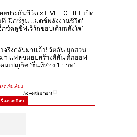
ทยประกันชีวิต x LIVE TO LIFE เปิด
วที ‘มิกซ์รูน แมตช์พลังงานชีวิต’
อ็กซ์คลูซีฟเวิร์กชอปเติมพลังใจ”
ัวจริงกลับมาแล้ว! วัตสัน บุกสวน
ุมฯ แฟลชมอบสร้างสีสัน คิกออฟ
คมเปญฮิต ‘ชิ้นที่สอง 1 บาท’
ลดเพิ่มเติม
Advertisement
เรื่องยอดนิยม