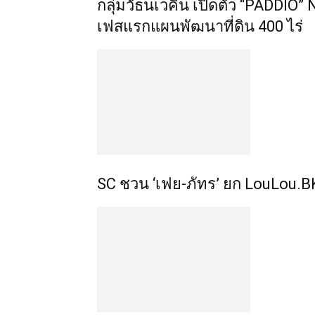
กลุ่มวัธนเวคิน เปิดตัว “PADDI
เฟสแรกแผนพัฒนาที่ดิน 400 ไร่
SC ชวน ‘เฟย-ภัทร’ ยก LouLou.