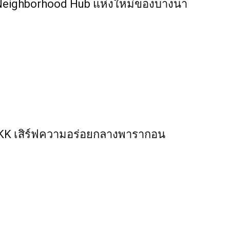
O” Neighborhood Hub แห่งใหม่ของบางนา
BKK เสิร์ฟความอร่อยกลางพารากอน