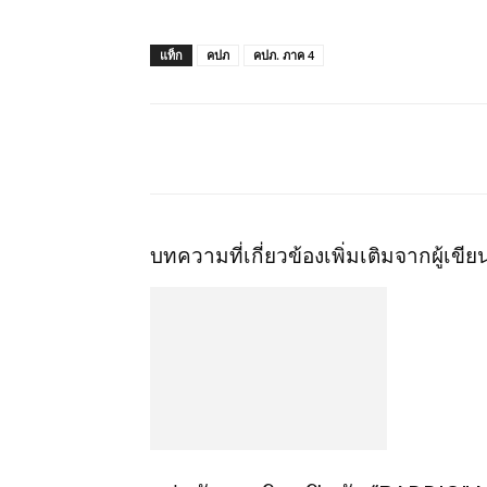
แท็ก
คปภ
คปภ. ภาค 4
แชร์
บทความที่เกี่ยวข้อง
เพิ่มเติมจากผู้เขีย