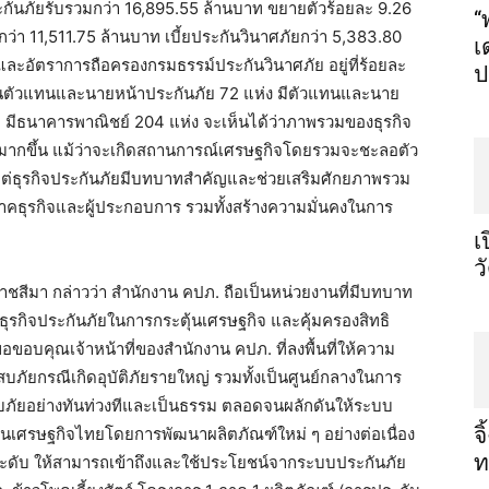
ะกันภัยรับรวมกว่า 16,895.55 ล้านบาท ขยายตัวร้อยละ 9.26
“
ตกว่า 11,511.75 ล้านบาท เบี้ยประกันวินาศภัยกว่า 5,383.80
เ
ละอัตราการถือครองกรมธรรม์ประกันวินาศภัย อยู่ที่ร้อยละ
ป
านตัวแทนและนายหน้าประกันภัย 72 แห่ง มีตัวแทนและนาย
มีธนาคารพาณิชย์ 204 แห่ง จะเห็นได้ว่าภาพรวมของธุรกิจ
่มมากขึ้น แม้ว่าจะเกิดสถานการณ์เศรษฐกิจโดยรวมจะชะลอตัว
 แต่ธุรกิจประกันภัยมีบทบาทสำคัญและช่วยเสริมศักยภาพรวม
คธุรกิจและผู้ประกอบการ รวมทั้งสร้างความมั่นคงในการ
เ
ว
าชสีมา กล่าวว่า สำนักงาน คปภ. ถือเป็นหน่วยงานที่มีบทบาท
นาธุรกิจประกันภัยในการกระตุ้นเศรษฐกิจ และคุ้มครองสิทธิ
บคุณเจ้าหน้าที่ของสำนักงาน คปภ. ที่ลงพื้นที่ให้ความ
ัยกรณีเกิดอุบัติภัยรายใหญ่ รวมทั้งเป็นศูนย์กลางในการ
ภัยอย่างทันท่วงทีและเป็นธรรม ตลอดจนผลักดันให้ระบบ
จ
อนเศรษฐกิจไทยโดยการพัฒนาผลิตภัณฑ์ใหม่ ๆ อย่างต่อเนื่อง
ท
ดับ ให้สามารถเข้าถึงและใช้ประโยชน์จากระบบประกันภัย