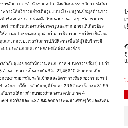
ราชสีมา) และสำนักงาน คปภ. จังหวัดนครราชสีมา แห่งใหม่
ิภาพการให้บริการอย่างเต็มรูปแบบ มีระบบฐานข้อมูลด้านการ
ไ
นทึกข้อตกลงความร่วมมือกับหน่วยงานต่าง ๆ เช่น กรมการ
เ
เ
ร์ รวมถึงหน่วยงานทั้งภาครัฐและภาคเอกชนที่เกี่ยวข้อง
และให้ความเป็นธรรมแก่ทุกฝ่ายในการพิจารณาชดใช้ค่าสินไหม
และลดระยะเวลาในการปฏิบัติงาน เพื่อให้ผู้ใช้บริการมี
ต
นระบบประกันภัยและภาพลักษณ์ที่ดีขององค์กร
ล
แ
การกำกับดูแลของสำนักงาน คปภ. ภาค 4 (นครราชสีมา) พบว่า
6 ล้านบาท แบ่งเป็นประกันชีวิต 27,456.10 ล้านบาท เบี้ย
ือครองกรมธรรม์ประกันชีวิตและอัตราการถือครองกรมธรรม์
โห
งหวัดภายใต้การกำกับอยู่ที่ร้อยละ 26.52 และร้อยละ 31.99
ันภัยภายใต้การกำกับของสำนักงาน คปภ.ภาค 4
 2564 กว่าร้อยละ 5.87 ส่งผลต่อการพัฒนาเศรษฐกิจและสังคม