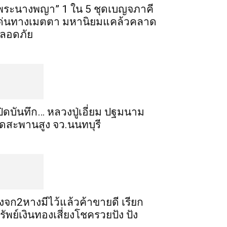
พระ​นาง​พญา” 1 ใน 5​ ชุดเบญจ​ภาคี​
ด่นทางเมตตา​ มหา​นิยม​แคล้วคลาด​
ลอดภัย​
ปิดบันทึก… หลวงปู่เอี่ยม ​ปฐม​นาม​
ัดสะพานสูง​ จว.นนทบุรี
ิ้งจก​2​หาง​มีไว้แล้ว​ค้าขาย​ดี​ เรียก​
รัพย์เงินทอง​เสี่ยงโชค​รวยปัง​ ปัง​