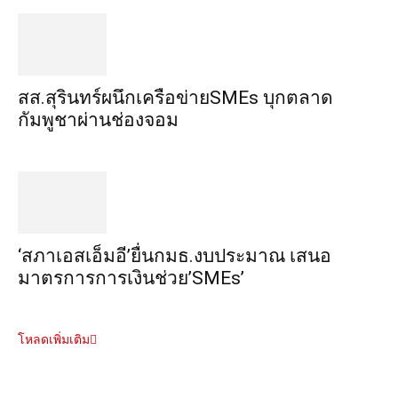
สส.สุรินทร์ผนึกเครือข่ายSMEs บุกตลาด
กัมพูชาผ่านช่องจอม
‘สภาเอสเอ็มอี’ยื่นกมธ.งบประมาณ เสนอ
มาตรการการเงินช่วย’SMEs’
โหลดเพิ่มเติม