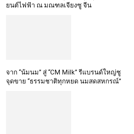
ยนต์ไฟฟ้า ณ มณฑลเจียงซู จีน
จาก “น้มนม” สู่ “CM Milk” รีแบรนด์ใหญ่ชู
จุดขาย “ธรรมชาติทุกหยด นมสดสหกรณ์”