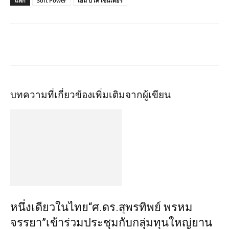
แท็ก
Soft Power
เอ็ม บี เค เซ็นเตอร์
บทความที่เกี่ยวข้อง
เพิ่มเติมจากผู้เขียน
หนึ่งเดียวในไทย“ศ.ดร.สุพรทิพย์ พรหม
จรรยา”เข้าร่วมประชุมกับกลุ่มทุนใหญ่ยาน