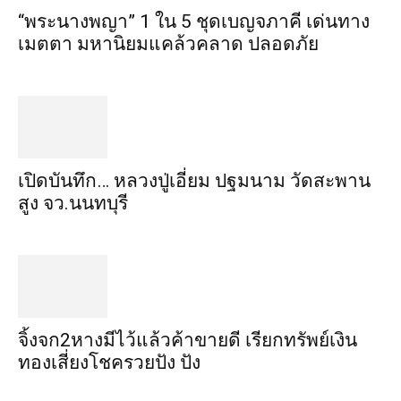
“พระ​นาง​พญา” 1 ใน 5​ ชุดเบญจ​ภาคี​ เด่นทาง
เมตตา​ มหา​นิยม​แคล้วคลาด​ ปลอดภัย​
เปิดบันทึก… หลวงปู่เอี่ยม ​ปฐม​นาม​ วัดสะพาน
สูง​ จว.นนทบุรี
จิ้งจก​2​หาง​มีไว้แล้ว​ค้าขาย​ดี​ เรียก​ทรัพย์เงิน
ทอง​เสี่ยงโชค​รวยปัง​ ปัง​