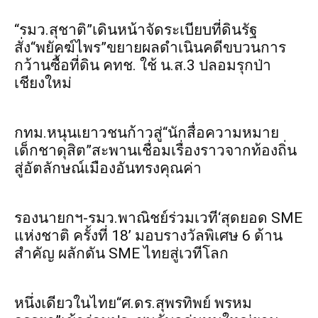
“รมว.สุชาติ”เดินหน้าจัดระเบียบที่ดินรัฐ
สั่ง“พยัคฆ์ไพร”ขยายผลดำเนินคดีขบวนการ
กว้านซื้อที่ดิน คทช. ใช้ น.ส.3 ปลอมรุกป่า
เชียงใหม่
กทม.หนุนเยาวชนก้าวสู่“นักสื่อความหมาย
เด็กชาดุสิต”สะพานเชื่อมเรื่องราวจากท้องถิ่น
สู่อัตลักษณ์เมืองอันทรงคุณค่า
รองนายกฯ-รมว.พาณิชย์ร่วมเวที‘สุดยอด SME
แห่งชาติ ครั้งที่ 18’ มอบรางวัลพิเศษ 6 ด้าน
สำคัญ ผลักดัน SME ไทยสู่เวทีโลก
หนึ่งเดียวในไทย“ศ.ดร.สุพรทิพย์ พรหม