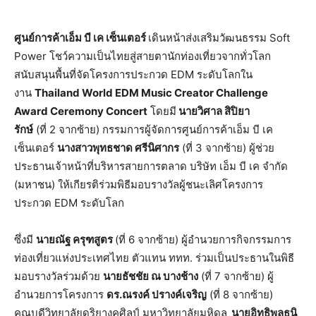
ศูนย์การค้าเอ็ม บี เค เซ็นเตอร์
เดินหน้าส่งเสริมวัฒนธรรม
Soft
Power
โชว์ความเป็นไทยสู่สายตานักท่
องเที่ยวจากทั่วโลก
สนับสนุนพื้นที่จั
ดโครงการประกวด
EDM
ระดับโลกใน
งาน
Thailand World EDM Music Creator Challenge
Award Ceremony Concert
โดยมี
นายวิศาล สิปิยา
รักษ์
(ที่
2
จากซ้าย) กรรมการผู้จัดการศูนย์การค้าเอ็
ม บี เค
เซ็นเตอร์
นางสาวพุทธชาด ศรีนิศากร
(ที่
3
จากซ้าย) ผู้ช่วย
ประธานเจ้าหน้าที่บริ
หารสายการตลาด บริษัท เอ็ม บี เค จำกัด
(มหาชน) ให้เกียรติร่วมพิธีมอบรางวัลผู้
ชนะเลิศโครงการ
ประกวด
EDM
ระดับโลก
ซึ่งมี
นายณัฐ ครุฑสูตร
(ที่
6
จากซ้าย) ผู้อำนวยการกิจกรรมการ
ท่องเที่
ยวแห่งประเทศไทย ตัวแทน ททท. ร่วมเป็นประธานในพิธี
มอบรางวัล
ร่วมด้วย
นายธัชชัย ณ บางช้าง
(ที่
7
จากซ้าย) ผู้
อำนวยการโครงการ
ดร.ณรงค์ ปรางค์เจริญ
(ที่
8
จากซ้าย)
คณบดีวิทยาลัยดุริยางคศิลป์ มหาวิทยาลัยมหิดล
นายอิทธิพลธนิ