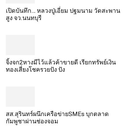
เปิดบันทึก… หลวงปู่เอี่ยม ​ปฐม​นาม​ วัดสะพาน
สูง​ จว.นนทบุรี
จิ้งจก​2​หาง​มีไว้แล้ว​ค้าขาย​ดี​ เรียก​ทรัพย์เงิน
ทอง​เสี่ยงโชค​รวยปัง​ ปัง​
สส.สุรินทร์ผนึกเครือข่ายSMEs บุกตลาด
กัมพูชาผ่านช่องจอม