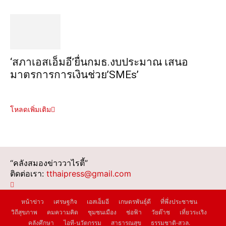
‘สภาเอสเอ็มอี’ยื่นกมธ.งบประมาณ เสนอ
มาตรการการเงินช่วย’SMEs’
โหลดเพิ่มเติม
“คลังสมองข่าววาไรตี้”
ติดต่อเรา:
tthaipress@gmail.com
หน้าข่าว
เศรษฐกิจ
เอสเอ็มอี
เกษตรพันธุ์ดี
ที่พึ่งประชาชน
วิถีสุขภาพ
คมความคิด
ชุมชนเมือง
ช่อฟ้า
วัยต๊าช
เที่ยวระเริง
คลังศึกษา
ไอที-นวัตกรรม
สาธารณสุข
ธรรมชาติ-สวล.