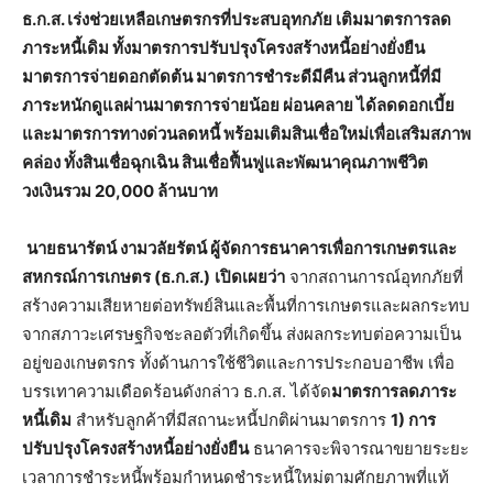
ธ.ก.ส. เร่งช่วยเหลือเกษตรกรที่ประสบอุทกภัย เติมมาตรการลด
ภาระหนี้เดิม ทั้งมาตรการปรับปรุงโครงสร้างหนี้อย่างยั่งยืน
มาตรการจ่ายดอกตัดต้น มาตรการชำระดีมีคืน ส่วนลูกหนี้ที่มี
ภาระหนักดูแลผ่านมาตรการจ่ายน้อย ผ่อนคลาย ได้ลดดอกเบี้ย
และมาตรการทางด่วนลดหนี้ พร้อมเติมสินเชื่อใหม่เพื่อเสริมสภาพ
คล่อง ทั้งสินเชื่อฉุกเฉิน สินเชื่อฟื้นฟูและพัฒนาคุณภาพชีวิต
วงเงินรวม 20,000 ล้านบาท
นายธนารัตน์ งามวลัยรัตน์ ผู้จัดการธนาคารเพื่อการเกษตรและ
สหกรณ์การเกษตร (ธ.ก.ส.)
เปิดเผยว่า
จากสถานการณ์อุทกภัยที่
สร้างความเสียหายต่อทรัพย์สินและพื้นที่การเกษตรและผลกระทบ
จากสภาวะเศรษฐกิจชะลอตัวที่เกิดขึ้น ส่งผลกระทบต่อความเป็น
อยู่ของเกษตรกร ทั้งด้านการใช้ชีวิตและการประกอบอาชีพ เพื่อ
บรรเทาความเดือดร้อนดังกล่าว ธ.ก.ส. ได้จัด
มาตรการลดภาระ
หนี้เดิม
สำหรับลูกค้าที่มีสถานะหนี้ปกติผ่านมาตรการ
1) การ
ปรับปรุงโครงสร้างหนี้อย่างยั่งยืน
ธนาคารจะพิจารณาขยายระยะ
เวลาการชำระหนี้พร้อมกำหนดชำระหนี้ใหม่ตามศักยภาพที่แท้