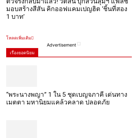
ตัวจริงกลับมาแล้ว! วัตสัน บุกสวนลุมฯ แฟลช
มอบสร้างสีสัน คิกออฟแคมเปญฮิต ‘ชิ้นที่สอง
1 บาท’
โหลดเพิ่มเติม
Advertisement
เรื่องยอดนิยม
“พระ​นาง​พญา” 1 ใน 5​ ชุดเบญจ​ภาคี​ เด่นทาง
เมตตา​ มหา​นิยม​แคล้วคลาด​ ปลอดภัย​