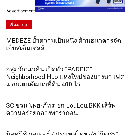
Advertisement
เรื่องล่าสุด
MEDEZE ย้ำความเป็นหนึ่ง ด้านธนาคารจัด
เก็บสเต็มเซลล์
กลุ่มวัธนเวคิน เปิดตัว “PADDIO”
Neighborhood Hub แห่งใหม่ของบางนา เฟส
แรกแผนพัฒนาที่ดิน 400 ไร่
SC ชวน ‘เฟย-ภัทร’ ยก LouLou.BKK เสิร์ฟ
ความอร่อยกลางพารากอน
มิตซูบิชิ มอเตอร์ส ประเทศไทย ส่ง “มิตซูรุ”