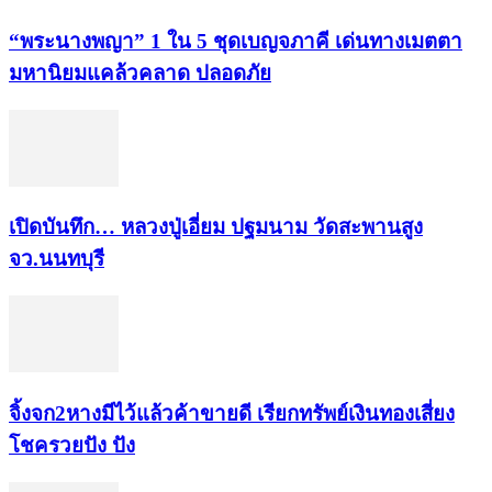
“พระ​นาง​พญา” 1 ใน 5​ ชุดเบญจ​ภาคี​ เด่นทางเมตตา​
มหา​นิยม​แคล้วคลาด​ ปลอดภัย​
เปิดบันทึก… หลวงปู่เอี่ยม ​ปฐม​นาม​ วัดสะพานสูง​
จว.นนทบุรี
จิ้งจก​2​หาง​มีไว้แล้ว​ค้าขาย​ดี​ เรียก​ทรัพย์เงินทอง​เสี่ยง
โชค​รวยปัง​ ปัง​