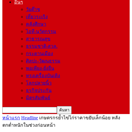
อื่นๆ
วัยต๊าช
เที่ยวระเริง
คลังศึกษา
ไอที-นวัตกรรม
สาธารณสุข
ธรรมชาติ-สวล.
กระดานเมือง
ศิลปะ-วัฒนธรรม
พอเพียง-ยั่งยืน
ทรงเครื่องบันเทิง
โลกปลายนิ้ว
ธุรกิจประกัน
มิตรสัมพันธ์
หน้าแรก
Headline
เกษตรกรย้ำไข่ไก่ราคาขยับเล็กน้อย หลัง
ตกต่ำหนักในช่วงก่อนหน้า