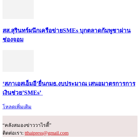
สส.สุรินทร์ผนึกเครือข่ายSMEs บุกตลาดกัมพูชาผ่าน
ช่องจอม
‘สภาเอสเอ็มอี’ยื่นกมธ.งบประมาณ เสนอมาตรการการ
เงินช่วย’SMEs’
โหลดเพิ่มเติม
“คลังสมองข่าววาไรตี้”
ติดต่อเรา:
tthaipress@gmail.com