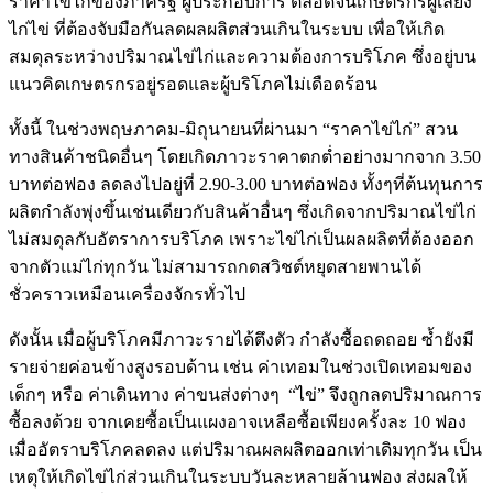
ราคาไข่ไก่ของภาครัฐ ผู้ประกอบการ ตลอดจนเกษตรกรผู้เลี้ยง
ไก่ไข่ ที่ต้องจับมือกันลดผลผลิตส่วนเกินในระบบ เพื่อให้เกิด
สมดุลระหว่างปริมาณไข่ไก่และความต้องการบริโภค ซึ่งอยู่บน
แนวคิดเกษตรกรอยู่รอดและผู้บริโภคไม่เดือดร้อน
ทั้งนี้ ในช่วงพฤษภาคม-มิถุนายนที่ผ่านมา “ราคาไข่ไก่” สวน
ทางสินค้าชนิดอื่นๆ โดยเกิดภาวะราคาตกต่ำอย่างมากจาก 3.50
บาทต่อฟอง ลดลงไปอยู่ที่ 2.90-3.00 บาทต่อฟอง ทั้งๆที่ต้นทุนการ
ผลิตกำลังพุ่งขึ้นเช่นเดียวกับสินค้าอื่นๆ ซึ่งเกิดจากปริมาณไข่ไก่
ไม่สมดุลกับอัตราการบริโภค เพราะไข่ไก่เป็นผลผลิตที่ต้องออก
จากตัวแม่ไก่ทุกวัน ไม่สามารถกดสวิชต์หยุดสายพานได้
ชั่วคราวเหมือนเครื่องจักรทั่วไป
ดังนั้น เมื่อผู้บริโภคมีภาวะรายได้ตึงตัว กำลังซื้อถดถอย ซ้ำยังมี
รายจ่ายค่อนข้างสูงรอบด้าน เช่น ค่าเทอมในช่วงเปิดเทอมของ
เด็กๆ หรือ ค่าเดินทาง ค่าขนส่งต่างๆ “ไข่” จึงถูกลดปริมาณการ
ซื้อลงด้วย จากเคยซื้อเป็นแผงอาจเหลือซื้อเพียงครั้งละ 10 ฟอง
เมื่ออัตราบริโภคลดลง แต่ปริมาณผลผลิตออกเท่าเดิมทุกวัน เป็น
เหตุให้เกิดไข่ไก่ส่วนเกินในระบบวันละหลายล้านฟอง ส่งผลให้