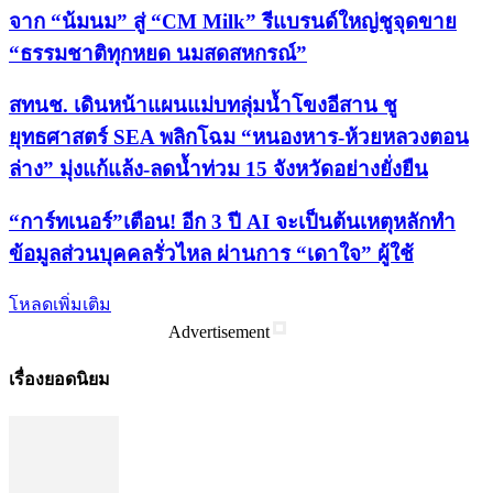
จาก “น้มนม” สู่ “CM Milk” รีแบรนด์ใหญ่ชูจุดขาย
“ธรรมชาติทุกหยด นมสดสหกรณ์”
สทนช. เดินหน้าแผนแม่บทลุ่มน้ำโขงอีสาน ชู
ยุทธศาสตร์ SEA พลิกโฉม “หนองหาร-ห้วยหลวงตอน
ล่าง” มุ่งแก้แล้ง-ลดน้ำท่วม 15 จังหวัดอย่างยั่งยืน
“การ์ทเนอร์”เตือน! อีก 3 ปี AI จะเป็นต้นเหตุหลักทำ
ข้อมูลส่วนบุคคลรั่วไหล ผ่านการ “เดาใจ” ผู้ใช้
โหลดเพิ่มเติม
Advertisement
เรื่องยอดนิยม