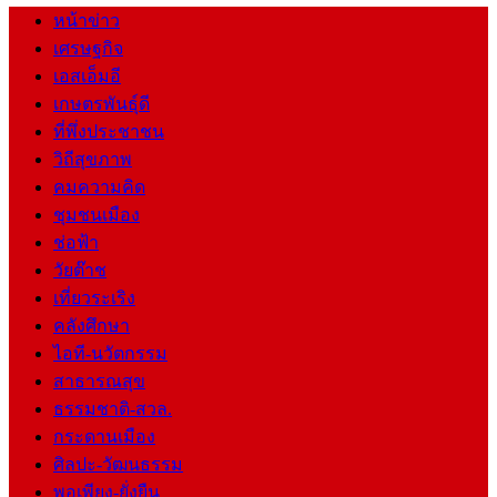
หน้าข่าว
เศรษฐกิจ
เอสเอ็มอี
เกษตรพันธุ์ดี
ที่พึ่งประชาชน
วิถีสุขภาพ
คมความคิด
ชุมชนเมือง
ช่อฟ้า
วัยต๊าช
เที่ยวระเริง
คลังศึกษา
ไอที-นวัตกรรม
สาธารณสุข
ธรรมชาติ-สวล.
กระดานเมือง
ศิลปะ-วัฒนธรรม
พอเพียง-ยั่งยืน