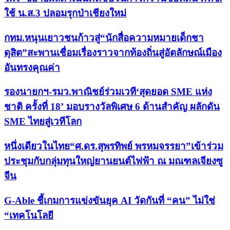
ใช้ น.ส.3 ปลอมรุกป่าเชียงใหม่
กทม.หนุนเยาวชนก้าวสู่“นักสื่อความหมายเด็กชา
ดุสิต”สะพานเชื่อมเรื่องราวจากท้องถิ่นสู่อัตลักษณ์เมือง
อันทรงคุณค่า
รองนายกฯ-รมว.พาณิชย์ร่วมเวที‘สุดยอด SME แห่ง
ชาติ ครั้งที่ 18’ มอบรางวัลพิเศษ 6 ด้านสำคัญ ผลักดัน
SME ไทยสู่เวทีโลก
หนึ่งเดียวในไทย“ศ.ดร.สุพรทิพย์ พรหมจรรยา”เข้าร่วม
ประชุมกับกลุ่มทุนใหญ่ยานยนต์ไฟฟ้า ณ มณฑลเจียงซู
จีน
G-Able ชี้เกมการแข่งขันยุค AI วัดกันที่ “คน” ไม่ใช่
“เทคโนโลยี