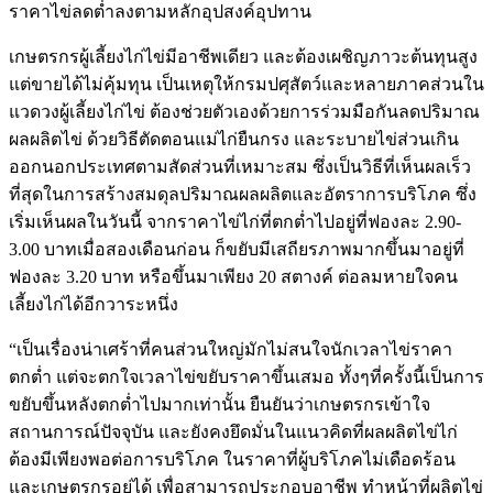
ราคาไข่ลดต่ำลงตามหลักอุปสงค์อุปทาน
เกษตรกรผู้เลี้ยงไก่ไข่มีอาชีพเดียว และต้องเผชิญภาวะต้นทุนสูง
แต่ขายได้ไม่คุ้มทุน เป็นเหตุให้กรมปศุสัตว์และหลายภาคส่วนใน
แวดวงผู้เลี้ยงไก่ไข่ ต้องช่วยตัวเองด้วยการร่วมมือกันลดปริมาณ
ผลผลิตไข่ ด้วยวิธีตัดตอนแม่ไก่ยืนกรง และระบายไข่ส่วนเกิน
ออกนอกประเทศตามสัดส่วนที่เหมาะสม ซึ่งเป็นวิธีที่เห็นผลเร็ว
ที่สุดในการสร้างสมดุลปริมาณผลผลิตและอัตราการบริโภค ซึ่ง
เริ่มเห็นผลในวันนี้ จากราคาไข่ไก่ที่ตกต่ำไปอยู่ที่ฟองละ 2.90-
3.00 บาทเมื่อสองเดือนก่อน ก็ขยับมีเสถียรภาพมากขึ้นมาอยู่ที่
ฟองละ 3.20 บาท หรือขึ้นมาเพียง 20 สตางค์ ต่อลมหายใจคน
เลี้ยงไก่ได้อีกวาระหนึ่ง
“เป็นเรื่องน่าเศร้าที่คนส่วนใหญ่มักไม่สนใจนักเวลาไข่ราคา
ตกต่ำ แต่จะตกใจเวลาไข่ขยับราคาขึ้นเสมอ ทั้งๆที่ครั้งนี้เป็นการ
ขยับขึ้นหลังตกต่ำไปมากเท่านั้น ยืนยันว่าเกษตรกรเข้าใจ
สถานการณ์ปัจจุบัน และยังคงยึดมั่นในแนวคิดที่ผลผลิตไข่ไก่
ต้องมีเพียงพอต่อการบริโภค ในราคาที่ผู้บริโภคไม่เดือดร้อน
และเกษตรกรอยู่ได้ เพื่อสามารถประกอบอาชีพ ทำหน้าที่ผลิตไข่