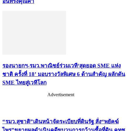
อันทรงคุณค่า
รองนายกฯ-รมว.พาณิชย์ร่วมเวที‘สุดยอด SME แห่ง
ชาติ ครั้งที่ 18’ มอบรางวัลพิเศษ 6 ด้านสำคัญ ผลักดัน
SME ไทยสู่เวทีโลก
Advertisement
เรื่องล่าสุด
“รมว.สุชาติ”เดินหน้าจัดระเบียบที่ดินรัฐ สั่ง“พยัคฆ์
ไพร”ขยายผลดำเนินคดีขบวนการกว้านซื้อที่ดิน คทช.