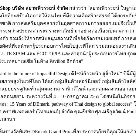
t Shop
บริษัท สยามพิวรรธน์ จำกัด
กล่าวว่า “สยามพิวรรธน์ ในฐานะ
ั้งใจที่จะสร้างโอกาสให้คนไทยที่มีความคิดสร้างสรรค์ ได้ยกระดั
ทศชาติ การส่งเสริมบุคคลากรในอุตสาหกรรมการอออกแบบจึงเป็นก
ะหว่างประเทศ กระทรวงพาณิชย์ มาอย่างต่อเนื่องเป็นเวลากว่า 10
่องตัว รวมถึงให้การสนับสนุนสถานที่เพื่อจัดกิจกรรมเผยแพร่ กา
ยทัศน์ที่จะนำพาผู้ประกอบการไทยไปสู่เวทีโลก ร่วมเสนอผลงานสิ
E SIAM และ ECOTOPIA และล่าสุดนำผู้ประกอบการไทย รุกตลาดป
ระเทศมาเลเซีย ในห้าง Pavilion อีกด้วย”
ard to the future of impactful Design ดีไซน์ก้าวหน้า สู่สิ่งใหม่” ป
สูงในเวทีโลก ได้แก่ กลุ่มสินค้าเฟอร์นิเจอร์ กลุ่มสินค้าไลฟ์
นออกแบบบรรจุภัณฑ์ กลุ่มผลงานกราฟิกดีไซน์ และกลุ่มผลงานออกแ
อคอนสยาม ระหว่างวันที่ 4 – 10 กรกฎาคม 2565 โดยหนึ่งในกิจกร
5 Years of DEmark, pathway of Thai design to global success” โ
ราฟแฟคเตอร์ (ไทยแลนด์) จำกัด คุณธีรชัย ศุภเมธีกูลวัฒน์ Founde
่วมเสวนา
รางวัลพิเศษ DEmark Grand Prix เพื่อประกาศเกียรติคุณให้แก่เจ้า