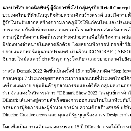
นางปารีสา จาตนิลพันธุ์ ผู้จัดการทั่วไป กลุ่มธุรกิจ
R
etail Concep
ประเทศไทย ที่ดำเนินธุรกิจด้วยความคิดสร้างสรรค์ และมีความต
รู้จักในระดับสากล สร้างความภาคภูมิใจให้แก่คนไทยและประเ
การลงนามบันทึกข้อตกลงความร่วมมือร่วมกับกรมส่งเสริมการค้าร
ความรู้อีกทั้งความคิดเห็นระหว่างหน่วยงานเพื่อให้เกิดความคล
มีช่องทางจำหน่ายในตลาดอีกด้วย โดยสยามพิวรรธน์ ตอกย้ำวิสั
ขยายแพลตฟอร์มสู่นานาประเทศ ผ่านร้าน ICONCRAFT, ABSOLUT
ชิมายะ ไทม์สแควร์ ย่านชินจูกุ กรุงโตเกียว และขยายตลาดไปยังป
รางวัล Demark 2022 จัดขึ้นเป็นครั้งที่ 15 ภายใต้แนวคิด “Step forw
ครอบคลุม 7 ประเภทอุตสาหกรรมการออกแบบที่ประเทศไทยมีศักยภาพ
เครื่องแต่งกาย กลุ่มสินค้าอุตสาหกรรมและดิจิทัล กลุ่มผลงา
ร่วมจัดแสดงในนิทรรศการ “DEmark Show 2022 ”ณ ศูนย์การค้าไ
DEmark เส้นทางสู่ความสำเร็จของการออกแบบไทยในเวทีระดับโลก : 1
กรรมการผู้จัดการและผู้อำนวยการฝ่ายความคิดสร้างสรรค์ บริษัท ค
Director, Creative crews และ คุณอภิรัฐ บุญเรืองถาวร Designer ร
โดยเพื่อเป็นการเฉลิมฉลองครบรอบ 15 ปี DEmark กรมได้มีการเพิ่ม