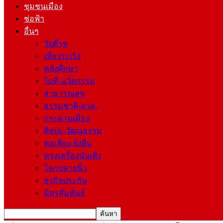
ชุมชนเมือง
ช่อฟ้า
อื่นๆ
วัยต๊าช
เที่ยวระเริง
คลังศึกษา
ไอที-นวัตกรรม
สาธารณสุข
ธรรมชาติ-สวล.
กระดานเมือง
ศิลปะ-วัฒนธรรม
พอเพียง-ยั่งยืน
ทรงเครื่องบันเทิง
โลกปลายนิ้ว
ธุรกิจประกัน
มิตรสัมพันธ์