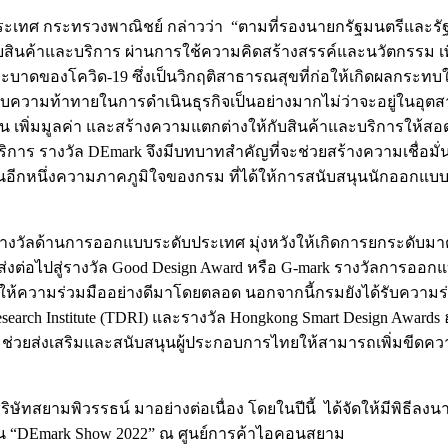
ะเทศ กระทรวงพาณิชย์ กล่าวว่า “ตามที่รองนายกรัฐมนตรีและรัฐม
ับสินค้าและบริการ ผ่านการใช้ความคิดสร้างสรรค์และนวัตกรรม 
่ระบาดของโควิด-19 ซึ่งเป็นวิกฤติสาธารณสุขที่ก่อให้เกิดผลกระ
บความท้าทายในการดำเนินธุรกิจเป็นอย่างมากไม่ว่าจะอยู่ในอุ
 เพิ่มมูลค่า และสร้างความแตกต่างให้กับสินค้าและบริการให้สอ
ละบริการ รางวัล DEmark จึงมีบทบาทสำคัญที่จะช่วยสร้างความเชื่อม
อีกหนึ่งความภาคภูมิใจของกรม ที่ได้ให้การสนับสนุนนักออกแบ
างวัลด้านการออกแบบระดับประเทศ มุ่งหวังให้เกิดการยกระดับ
ส่งต่อไปสู่รางวัล Good Design Award หรือ G-mark รางวัลการออก
ิตรที่ให้ความร่วมมืออย่างดีมาโดยตลอด นอกจากนี้กรมยังได้รับควา
esearch Institute (TDRI) และรางวัล Hongkong Smart Design Awards 
่อจะช่วยส่งเสริมและสนับสนุนผู้ประกอบการไทยให้สามารถเพิ่มขีด
ริษัทสยามพิวรรธน์ มาอย่างต่อเนื่อง โดยในปีนี้ ได้จัดให้มีพิธ
งาน “DEmark Show 2022” ณ ศูนย์การค้าไอคอนสยาม