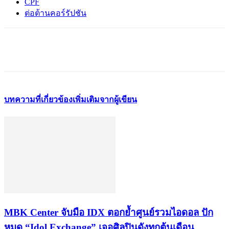
CPF
ต่อต้านคอร์รัปชัน
บทความที่เกี่ยวข้อง
เพิ่มเติมจากผู้เขียน
MBK Center จับมือ IDX ตอกย้ำศูนย์รวมไอดอล ปัก
หมุด “Idol Exchange” เจอศิลปินดังทุกต้นเดือน