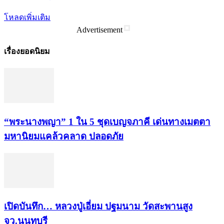
โหลดเพิ่มเติม
Advertisement
เรื่องยอดนิยม
“พระ​นาง​พญา” 1 ใน 5​ ชุดเบญจ​ภาคี​ เด่นทางเมตตา​
มหา​นิยม​แคล้วคลาด​ ปลอดภัย​
เปิดบันทึก… หลวงปู่เอี่ยม ​ปฐม​นาม​ วัดสะพานสูง​
จว.นนทบุรี