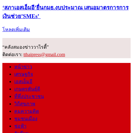
‘สภาเอสเอ็มอี’ยื่นกมธ.งบประมาณ เสนอมาตรการการ
เงินช่วย’SMEs’
โหลดเพิ่มเติม
“คลังสมองข่าววาไรตี้”
ติดต่อเรา:
tthaipress@gmail.com
หน้าข่าว
เศรษฐกิจ
เอสเอ็มอี
เกษตรพันธุ์ดี
ที่พึ่งประชาชน
วิถีสุขภาพ
คมความคิด
ชุมชนเมือง
ช่อฟ้า