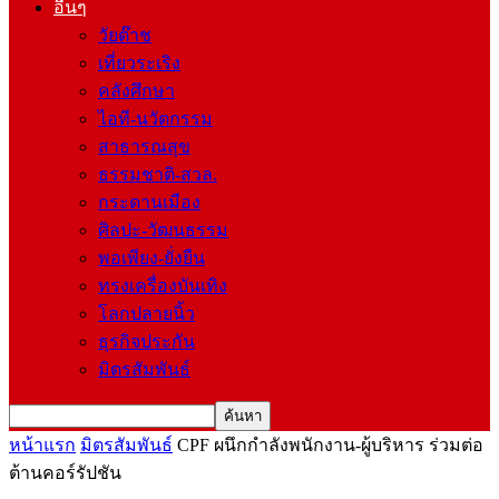
อื่นๆ
วัยต๊าช
เที่ยวระเริง
คลังศึกษา
ไอที-นวัตกรรม
สาธารณสุข
ธรรมชาติ-สวล.
กระดานเมือง
ศิลปะ-วัฒนธรรม
พอเพียง-ยั่งยืน
ทรงเครื่องบันเทิง
โลกปลายนิ้ว
ธุรกิจประกัน
มิตรสัมพันธ์
หน้าแรก
มิตรสัมพันธ์
CPF ผนึกกำลังพนักงาน-ผู้บริหาร ร่วมต่อ
ต้านคอร์รัปชัน