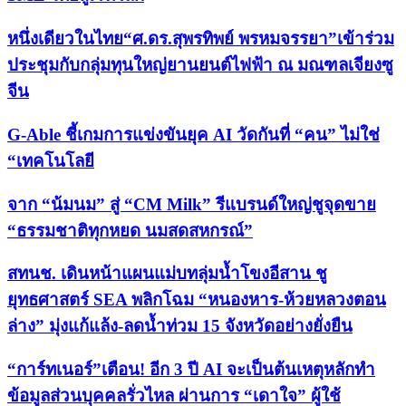
หนึ่งเดียวในไทย“ศ.ดร.สุพรทิพย์ พรหมจรรยา”เข้าร่วม
ประชุมกับกลุ่มทุนใหญ่ยานยนต์ไฟฟ้า ณ มณฑลเจียงซู
จีน
G-Able ชี้เกมการแข่งขันยุค AI วัดกันที่ “คน” ไม่ใช่
“เทคโนโลยี
จาก “น้มนม” สู่ “CM Milk” รีแบรนด์ใหญ่ชูจุดขาย
“ธรรมชาติทุกหยด นมสดสหกรณ์”
สทนช. เดินหน้าแผนแม่บทลุ่มน้ำโขงอีสาน ชู
ยุทธศาสตร์ SEA พลิกโฉม “หนองหาร-ห้วยหลวงตอน
ล่าง” มุ่งแก้แล้ง-ลดน้ำท่วม 15 จังหวัดอย่างยั่งยืน
“การ์ทเนอร์”เตือน! อีก 3 ปี AI จะเป็นต้นเหตุหลักทำ
ข้อมูลส่วนบุคคลรั่วไหล ผ่านการ “เดาใจ” ผู้ใช้