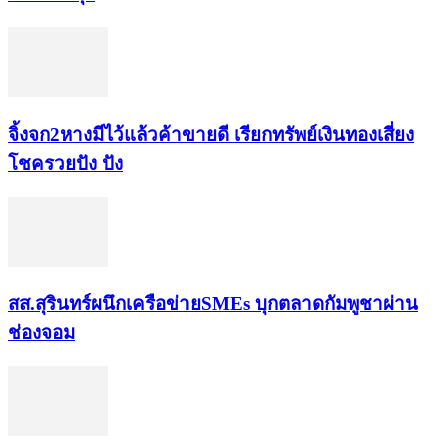
จิ้งจก​2​หาง​มีไว้แล้ว​ค้าขาย​ดี​ เรียก​ทรัพย์เงินทอง​เสี่ยง
โชค​รวยปัง​ ปัง​
สส.สุรินทร์ผนึกเครือข่ายSMEs บุกตลาดกัมพูชาผ่าน
ช่องจอม