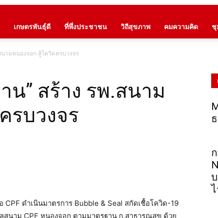
เกษตรพันธุ์ดี
ที่พึ่งประชาชน
วิถีสุขภาพ
คมความคิด
ช
.สนามหนองจอก สู้โควิดครบวงจร
งาน” สร้าง รพ.สนาม
M
ดครบวงจร
ธ
ก
N
บ
ไ
อ CPF ดำเนินมาตรการ Bubble & Seal สกัดเชื้อโควิด-19
าบาลสนาม CPF หนองจอก ตามมาตรฐาน ก.สาธารณสุข ด้วย