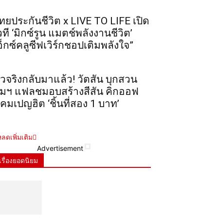
ทยประกันชีวิต x LIVE TO LIFE เปิด
วที ‘มิกซ์รูน แมตช์พลังงานชีวิต’
อ็กซ์คลูซีฟเวิร์กชอปเติมพลังใจ”
ัวจริงกลับมาแล้ว! วัตสัน บุกสวน
ุมฯ แฟลชมอบสร้างสีสัน คิกออฟ
คมเปญฮิต ‘ชิ้นที่สอง 1 บาท’
ลดเพิ่มเติม
Advertisement
เรื่องยอดนิยม