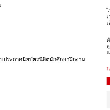
น
ไ
เ
เ
ต
ล
แ
ใบประกาศนียบัตรนิสิตนักศึกษาฝึกงาน
โห