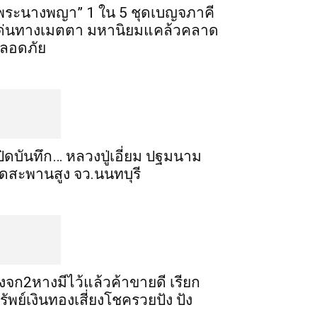
พระ​นาง​พญา” 1 ใน 5​ ชุดเบญจ​ภาคี​
ด่นทางเมตตา​ มหา​นิยม​แคล้วคลาด​
ลอดภัย​
ปิดบันทึก… หลวงปู่เอี่ยม ​ปฐม​นาม​
ัดสะพานสูง​ จว.นนทบุรี
ิ้งจก​2​หาง​มีไว้แล้ว​ค้าขาย​ดี​ เรียก​
รัพย์เงินทอง​เสี่ยงโชค​รวยปัง​ ปัง​