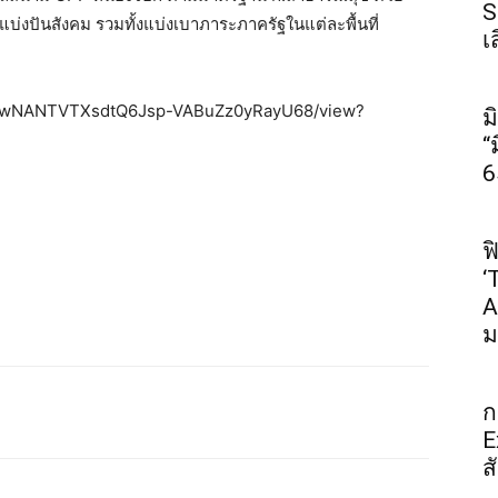
S
บ่งปันสังคม รวมทั้งแบ่งเบาภาระภาครัฐในแต่ละพื้นที่
เ
/d/1qwNANTVTXsdtQ6Jsp-VABuZz0yRayU68/view?
ม
“
6
ฟ
‘
A
ม
ก
E
ส