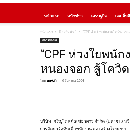
หน้าแรก
หน้าข่าว
เศรษฐกิจ
เอสเอ็มอี
หน้าแรก
มิตรสัมพันธ์
“CPF ห่วงใยพนักงาน” สร้าง รพ
มิตรสัมพันธ์
“CPF ห่วงใยพนัก
หนองจอก สู้โควิ
โดย
กองบก.
-
6 สิงหาคม 2564
บริษัท เจริญโภคภัณฑ์อาหาร จำกัด (มหาชน) หรื
การจัดหาวัคซีนเพื่อพนักงาน และสร้างโรงพย