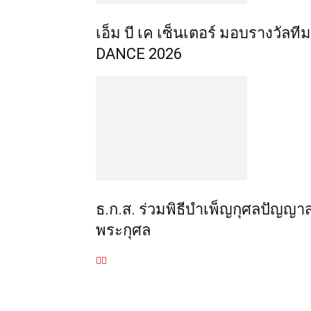
เอ็ม บี เค เซ็นเตอร์ มอบรางวั
DANCE 2026
ธ.ก.ส. ร่วมพิธีบำเพ็ญกุศลปัญญา
พระกุศล