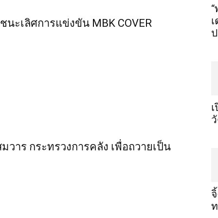
“
เ
ลทีมชนะเลิศการแข่งขัน MBK COVER
ป
เ
ว
สมวาร กระทรวงการคลัง เพื่อถวายเป็น
จ
ท