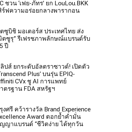
C ชวน ‘เฟย-ภัทร’ ยก LouLou.BKK
สิร์ฟความอร่อยกลางพารากอน
ิตซูบิชิ มอเตอร์ส ประเทศไทย ส่ง
มิตซูรุ” รีเฟรชภาพลักษณ์แบรนด์รับ
5 ปี
ิลิปส์ ยกระดับอัลตราซาวด์! เปิดตัว
Transcend Plus’ บนรุ่น EPIQ-
ffiniti CVx ชู AI การแพทย์
าตรฐาน FDA สหรัฐฯ
รุงศรี คว้ารางวัล Brand Experience
xcellence Award ตอกย้ำคำมั่น
ัญญาแบรนด์ “ชีวิตง่าย ได้ทุกวัน