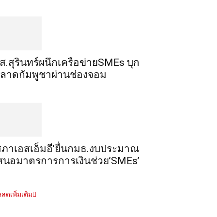
ส.สุรินทร์ผนึกเครือข่ายSMEs บุก
ลาดกัมพูชาผ่านช่องจอม
สภาเอสเอ็มอี’ยื่นกมธ.งบประมาณ
สนอมาตรการการเงินช่วย’SMEs’
ลดเพิ่มเติม