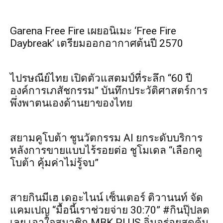
Garena Free Fire เผยอนิเมะ ‘Free Fire
Daybreak’ เตรียมออกอากาศต้นปี 2570
ไปรษณีย์ไทย เปิดตัวแสตมป์ที่ระลึก “60 ปี
องค์การเภสัชกรรม” บันทึกประวัติศาสตร์การ
พึ่งพาตนเองด้านยาของไทย
สยามคูโบต้า ชูนวัตกรรม AI ยกระดับบริการ
หลังการขายแบบไร้รอยต่อ ชูโมเดล “เลือกคู
โบต้า คุ้มค่าไม่รู้จบ”
สายกินมีเฮ เดอะไนน์ เซ็นเตอร์ ติวานนท์ จัด
แคมเปญ “มื้อนี้เราช่วยจ่าย 30:70” #กินปุ๊ปลด
เลย เอาใจสมาชิก MBK PLUS อิ่มอร่อยสุดคุ้ม