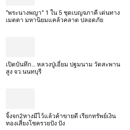
“พระ​นาง​พญา” 1 ใน 5​ ชุดเบญจ​ภาคี​ เด่นทาง
เมตตา​ มหา​นิยม​แคล้วคลาด​ ปลอดภัย​
เปิดบันทึก… หลวงปู่เอี่ยม ​ปฐม​นาม​ วัดสะพาน
สูง​ จว.นนทบุรี
จิ้งจก​2​หาง​มีไว้แล้ว​ค้าขาย​ดี​ เรียก​ทรัพย์เงิน
ทอง​เสี่ยงโชค​รวยปัง​ ปัง​