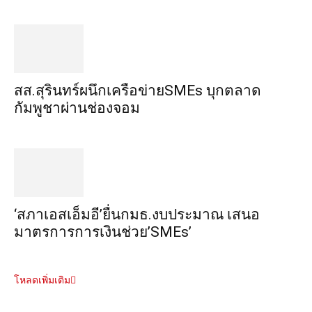
สส.สุรินทร์ผนึกเครือข่ายSMEs บุกตลาด
กัมพูชาผ่านช่องจอม
‘สภาเอสเอ็มอี’ยื่นกมธ.งบประมาณ เสนอ
มาตรการการเงินช่วย’SMEs’
โหลดเพิ่มเติม