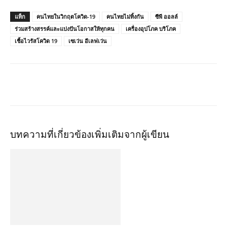
แท็ก
คนไทยในวิกฤตโควิด-19
คนไทยไม่ทิ้งกัน
ซีพี ออลล์
ร่วมสร้างสรรค์และแบ่งปันโอกาสให้ทุกคน
เครื่องอุปโภค บริโภค
เชื้อไวรัสโควิด 19
เซเว่น อีเลฟเว่น
บทความที่เกี่ยวข้อง
เพิ่มเติมจากผู้เขียน