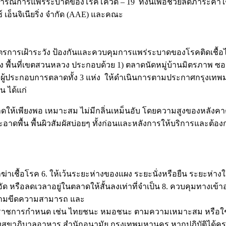
รณ์การแพร่ระบาดของโรคโควิด – 19 ทั้งนี้เพื่อช่วยลดภาระค่าใช้จ่
 เอ็นจิเนียริ่ง จำกัด (AAE) และคณะ
จมาตรการเฝ้าระวัง ป้องกันและควบคุมการแพร่ระบาดของโรคติดเช
่ง พื้นที่เขตสวนหลวง ประกอบด้วย 1) ตลาดนัดหมู่บ้านมิตรภาพ ซ
ผู้ประกอบการตลาดทั้ง 3 แห่ง ให้ดำเนินการตามประกาศกรุงเทพม
 ได้แก่
ห้เพียงพอ เหมาะสม ไม่มีกลิ่นเหม็นอับ โดยความสูงของหลังคา
ดพื้น พื้นผิวสัมผัสบ่อยๆ ทั้งก่อนและหลังการให้บริการและต้องกำจ
ยาฆ่าเชื้อโรค 6. ให้เว้นระยะห่างของแผง ระยะนั่งหรือยืน ระยะห่
อัด หรือลดเวลาอยู่ในตลาดให้สั้นลงเท่าที่จำเป็น 8. ควบคุมทางเ
้า ตามขีดความสามารถ และ
่ทางราชการกำหนด เช่น ไทยชนะ หมอชนะ ตามความเหมาะสม หรือใช
กองสุขาภิบาลอาหาร สำนักอนามัย กรุงเทพมหานคร หากปฏิบัติได้ค