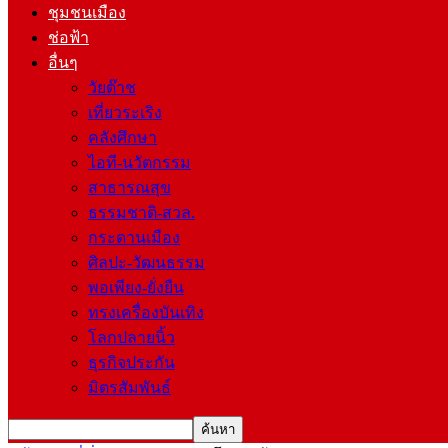
ชุมชนเมือง
ช่อฟ้า
อื่นๆ
วัยต๊าช
เที่ยวระเริง
คลังศึกษา
ไอที-นวัตกรรม
สาธารณสุข
ธรรมชาติ-สวล.
กระดานเมือง
ศิลปะ-วัฒนธรรม
พอเพียง-ยั่งยืน
ทรงเครื่องบันเทิง
โลกปลายนิ้ว
ธุรกิจประกัน
มิตรสัมพันธ์