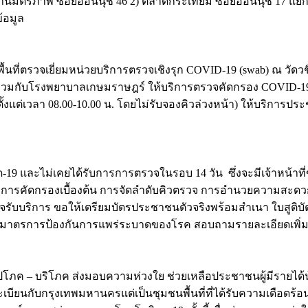
่บ้านมิตรภาพ ซอยอ่อนนุช 46 2) ตลาดกระเทียม ซอยอ่อนนุช 17 แย
้อมูล
พื้นที่ตรวจเยี่ยมหน่วยบริการตรวจเชิงรุก COVID-19 (swab) ณ ว
วมกับโรงพยาบาลเกษมราษฎร์ ให้บริการตรวจคัดกรอง COVID-19 เชิ
ด้ตั้งแต่เวลา 08.00-10.00 น. โดยไม่รับจองคิวล่วงหน้า) ให้บริการป
โควิด-19 และไม่เคยได้รับการการตรวจในรอบ 14 วัน ซึ่งจะมีเจ้
 การคัดกรองเบื้องต้น การจัดลำดับคิวตรวจ การอำนวยความสะดวก
ับบริการ ขอให้เตรียมบัตรประชาชนตัวจริงพร้อมสำเนา ใบสูติบัต
มมาตรการป้องกันการแพร่ระบาดของโรค สอบถามรายละเอียดเพิ่มเติม
องอุปโภค – บริโภค ส่งมอบความห่วงใย ช่วยเหลือประชาชนผู้มีรา
้ขึ้นทะเบียนกับกรุงเทพมหานครแต่เป็นชุมชนพื้นที่ที่ได้รับความเดือ