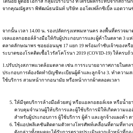
ได้น้อย ผู้ด้อยโอกาส กลุ่มเปราะบาง ที่ได้รับผลกระทบจากสถานกา
จากคุณณัฐสรา พิพัฒน์ธนนันท์ บริษัท ออโตเฟล็กซิเบิ้ล แอดวานซ์
จากนั้น เวลา 14.00 น. รองปลัดกรุงเทพมหานคร ลงพื้นที่ตรว
เจลแอลกอฮอล์ล้างมือให้กับผู้ประกอบการและผู้ค้าในตลาด 3 แห
ตลาดลักษณาพร ซอยอ่อนนุช 17 แยก 19 พร้อมกำชับเจ้าของหรือ
ระบาดของโรคติดเชื้อไวรัสโคโรนา 2019 (COVID-19) ให้ครบถ้วน
1.ปรับปรุงสภาพแวดล้อมตลาด เช่น การระบายอากาศภายในตลาดใ
ประกอบการต้องจัดทำบัญชีทะเบียนผู้ค้าและลูกจ้าง 3. ทำความสะอา
ใช้บริการ สวมหน้ากากอนามัย หรือหน้ากากผ้าตลอดเวลา
ให้มีจุดบริการล้างมือด้วยสบู่ หรือแอลกอฮอล์เจล หรือน้ำ
ควบคุมจำนวนผู้ให้บริการและผู้ใช้บริการมิให้เกิดความแอ
สำหรับผู้ประกอบการ ผู้ใช้บริการ ผู้ค้า และลูกจ้างแผงค
ใช้แอปพลิเคชันติดตามตัวทางโทรศัพท์เคลื่อนที่ตามที
ดังกล่าวทั้งหมดจะได้รับการตรวจประเมินจากเจ้าหน้าที่