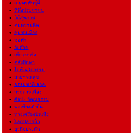
เกษตรพันธุ์ดี
ที่พึ่งประชาชน
วิถีสุขภาพ
คมความคิด
ชุมชนเมือง
ช่อฟ้า
วัยต๊าช
เที่ยวระเริง
คลังศึกษา
ไอที-นวัตกรรม
สาธารณสุข
ธรรมชาติ-สวล.
กระดานเมือง
ศิลปะ-วัฒนธรรม
พอเพียง-ยั่งยืน
ทรงเครื่องบันเทิง
โลกปลายนิ้ว
ธุรกิจประกัน