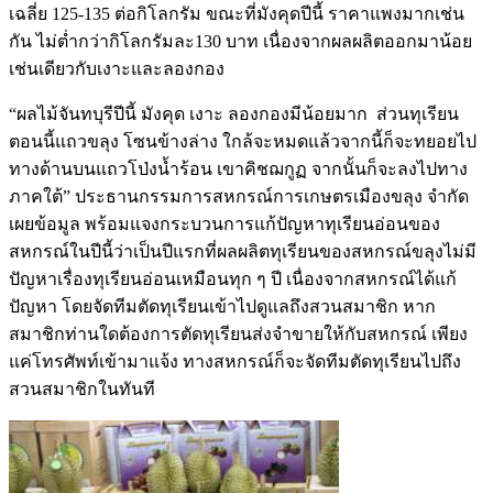
เฉลี่ย 125-135 ต่อกิโลกรัม ขณะที่มังคุดปีนี้ ราคาแพงมากเช่น
กัน ไม่ต่ำกว่ากิโลกรัมละ130 บาท เนื่องจากผลผลิตออกมาน้อย
เช่นเดียวกับเงาะและลองกอง
“ผลไม้จันทบุรีปีนี้ มังคุด เงาะ ลองกองมีน้อยมาก ส่วนทุเรียน
ตอนนี้แถวขลุง โซนข้างล่าง ใกล้จะหมดแล้วจากนี้ก็จะทยอยไป
ทางด้านบนแถวโป่งน้ำร้อน เขาคิชฌกูฏ จากนั้นก็จะลงไปทาง
ภาคใต้” ประธานกรรมการสหกรณ์การเกษตรเมืองขลุง จำกัด
เผยข้อมูล พร้อมแจงกระบวนการแก้ปัญหาทุเรียนอ่อนของ
สหกรณ์ในปีนี้ว่าเป็นปีแรกที่ผลผลิตทุเรียนของสหกรณ์ขลุงไม่มี
ปัญหาเรื่องทุเรียนอ่อนเหมือนทุก ๆ ปี เนื่องจากสหกรณ์ได้แก้
ปัญหา โดยจัดทีมตัดทุเรียนเข้าไปดูแลถึงสวนสมาชิก หาก
สมาชิกท่านใดต้องการตัดทุเรียนส่งจำขายให้กับสหกรณ์ เพียง
แค่โทรศัพท์เข้ามาแจ้ง ทางสหกรณ์ก็จะจัดทีมตัดทุเรียนไปถึง
สวนสมาชิกในทันที