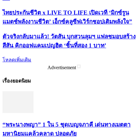
ไทยประกันชีวิต x LIVE TO LIFE เปิดเวที ‘มิกซ์รูน
แมตช์พลังงานชีวิต’ เอ็กซ์คลูซีฟเวิร์กชอปเติมพลังใจ”
ตัวจริงกลับมาแล้ว! วัตสัน บุกสวนลุมฯ แฟลชมอบสร้าง
สีสัน คิกออฟแคมเปญฮิต ‘ชิ้นที่สอง 1 บาท’
โหลดเพิ่มเติม
Advertisement
เรื่องยอดนิยม
“พระ​นาง​พญา” 1 ใน 5​ ชุดเบญจ​ภาคี​ เด่นทางเมตตา​
มหา​นิยม​แคล้วคลาด​ ปลอดภัย​