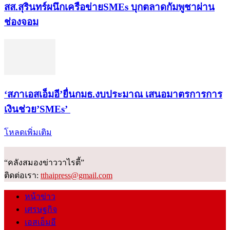
สส.สุรินทร์ผนึกเครือข่ายSMEs บุกตลาดกัมพูชาผ่าน
ช่องจอม
‘สภาเอสเอ็มอี’ยื่นกมธ.งบประมาณ เสนอมาตรการการ
เงินช่วย’SMEs’
โหลดเพิ่มเติม
“คลังสมองข่าววาไรตี้”
ติดต่อเรา:
tthaipress@gmail.com
หน้าข่าว
เศรษฐกิจ
เอสเอ็มอี