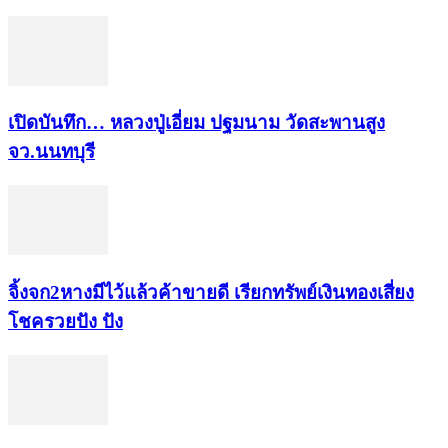
เปิดบันทึก… หลวงปู่เอี่ยม ​ปฐม​นาม​ วัดสะพานสูง​
จว.นนทบุรี
จิ้งจก​2​หาง​มีไว้แล้ว​ค้าขาย​ดี​ เรียก​ทรัพย์เงินทอง​เสี่ยง
โชค​รวยปัง​ ปัง​