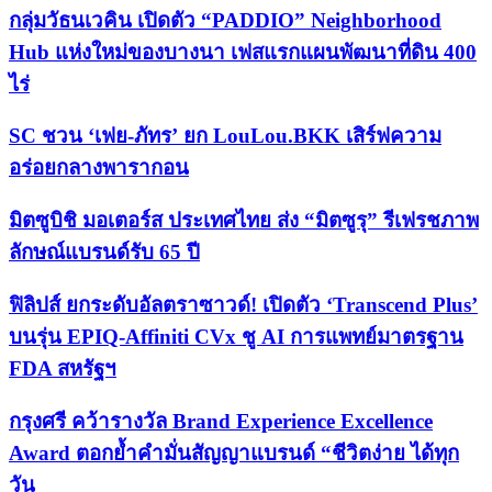
กลุ่มวัธนเวคิน เปิดตัว “PADDIO” Neighborhood
Hub แห่งใหม่ของบางนา เฟสแรกแผนพัฒนาที่ดิน 400
ไร่
SC ชวน ‘เฟย-ภัทร’ ยก LouLou.BKK เสิร์ฟความ
อร่อยกลางพารากอน
มิตซูบิชิ มอเตอร์ส ประเทศไทย ส่ง “มิตซูรุ” รีเฟรชภาพ
ลักษณ์แบรนด์รับ 65 ปี
ฟิลิปส์ ยกระดับอัลตราซาวด์! เปิดตัว ‘Transcend Plus’
บนรุ่น EPIQ-Affiniti CVx ชู AI การแพทย์มาตรฐาน
FDA สหรัฐฯ
กรุงศรี คว้ารางวัล Brand Experience Excellence
Award ตอกย้ำคำมั่นสัญญาแบรนด์ “ชีวิตง่าย ได้ทุก
วัน