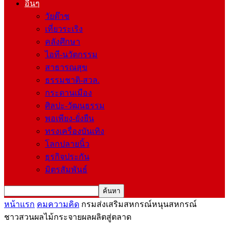
อื่นๆ
วัยต๊าช
เที่ยวระเริง
คลังศึกษา
ไอที-นวัตกรรม
สาธารณสุข
ธรรมชาติ-สวล.
กระดานเมือง
ศิลปะ-วัฒนธรรม
พอเพียง-ยั่งยืน
ทรงเครื่องบันเทิง
โลกปลายนิ้ว
ธุรกิจประกัน
มิตรสัมพันธ์
หน้าแรก
คมความคิด
กรมส่งเสริมสหกรณ์หนุนสหกรณ์
ชาวสวนผลไม้กระจายผลผลิตสู่ตลาด