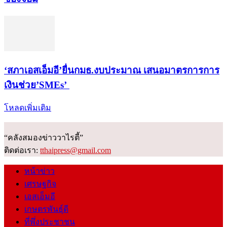
‘สภาเอสเอ็มอี’ยื่นกมธ.งบประมาณ เสนอมาตรการการ
เงินช่วย’SMEs’
โหลดเพิ่มเติม
“คลังสมองข่าววาไรตี้”
ติดต่อเรา:
tthaipress@gmail.com
หน้าข่าว
เศรษฐกิจ
เอสเอ็มอี
เกษตรพันธุ์ดี
ที่พึ่งประชาชน