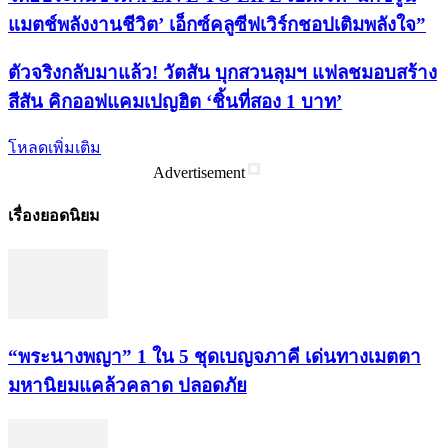
แมตช์พลังงานชีวิต’ เอ็กซ์คลูซีฟเวิร์กชอปเติมพลังใจ”
ตัวจริงกลับมาแล้ว! วัตสัน บุกสวนลุมฯ แฟลชมอบสร้าง
สีสัน คิกออฟแคมเปญฮิต ‘ชิ้นที่สอง 1 บาท’
โหลดเพิ่มเติม
Advertisement
เรื่องยอดนิยม
“พระ​นาง​พญา” 1 ใน 5​ ชุดเบญจ​ภาคี​ เด่นทางเมตตา​
มหา​นิยม​แคล้วคลาด​ ปลอดภัย​