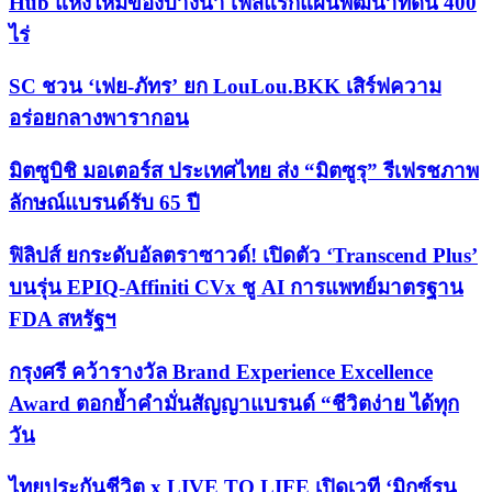
Hub แห่งใหม่ของบางนา เฟสแรกแผนพัฒนาที่ดิน 400
ไร่
SC ชวน ‘เฟย-ภัทร’ ยก LouLou.BKK เสิร์ฟความ
อร่อยกลางพารากอน
มิตซูบิชิ มอเตอร์ส ประเทศไทย ส่ง “มิตซูรุ” รีเฟรชภาพ
ลักษณ์แบรนด์รับ 65 ปี
ฟิลิปส์ ยกระดับอัลตราซาวด์! เปิดตัว ‘Transcend Plus’
บนรุ่น EPIQ-Affiniti CVx ชู AI การแพทย์มาตรฐาน
FDA สหรัฐฯ
กรุงศรี คว้ารางวัล Brand Experience Excellence
Award ตอกย้ำคำมั่นสัญญาแบรนด์ “ชีวิตง่าย ได้ทุก
วัน
ไทยประกันชีวิต x LIVE TO LIFE เปิดเวที ‘มิกซ์รูน