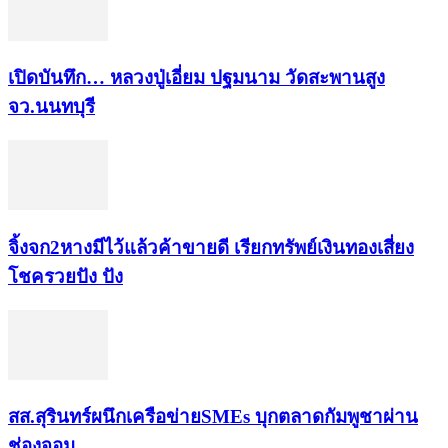
เปิดบันทึก… หลวงปู่เอี่ยม ​ปฐม​นาม​ วัดสะพานสูง​
จว.นนทบุรี
จิ้งจก​2​หาง​มีไว้แล้ว​ค้าขาย​ดี​ เรียก​ทรัพย์เงินทอง​เสี่ยง
โชค​รวยปัง​ ปัง​
สส.สุรินทร์ผนึกเครือข่ายSMEs บุกตลาดกัมพูชาผ่าน
ช่องจอม