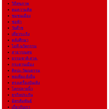
วิถีสุขภาพ
คมความคิด
ชุมชนเมือง
ช่อฟ้า
วัยต๊าช
เที่ยวระเริง
คลังศึกษา
ไอที-นวัตกรรม
สาธารณสุข
ธรรมชาติ-สวล.
กระดานเมือง
ศิลปะ-วัฒนธรรม
พอเพียง-ยั่งยืน
ทรงเครื่องบันเทิง
โลกปลายนิ้ว
ธุรกิจประกัน
มิตรสัมพันธ์
เกี่ยวกับเรา