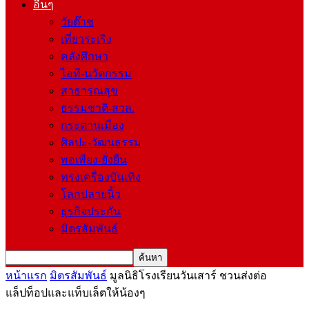
อื่นๆ
วัยต๊าช
เที่ยวระเริง
คลังศึกษา
ไอที-นวัตกรรม
สาธารณสุข
ธรรมชาติ-สวล.
กระดานเมือง
ศิลปะ-วัฒนธรรม
พอเพียง-ยั่งยืน
ทรงเครื่องบันเทิง
โลกปลายนิ้ว
ธุรกิจประกัน
มิตรสัมพันธ์
หน้าแรก
มิตรสัมพันธ์
มูลนิธิโรงเรียนวันเสาร์ ชวนส่งต่อ
แล็ปท็อปและแท็บเล็ตให้น้องๆ