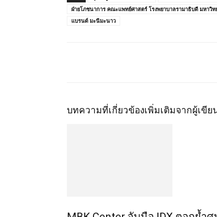
ฝ่ายโภชนาการ คณะแพทย์ศาสตร์ โรงพยาบาลรามาธิบดี มหาวิทย
แบรนด์ มะนีมะนาว
แชร์
บทความที่เกี่ยวข้อง
เพิ่มเติมจากผู้เขีย
MBK Center จับมือ IDX ตอกย้ำศู