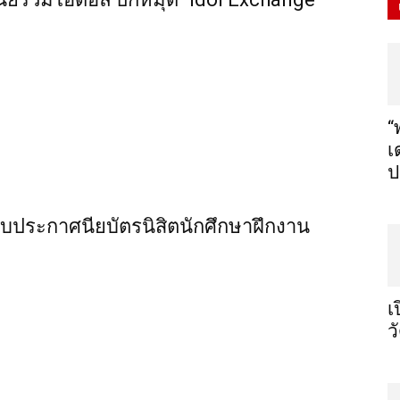
“
เ
ป
ใบประกาศนียบัตรนิสิตนักศึกษาฝึกงาน
เ
ว