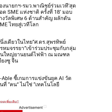
องนายกฯ-รมว.พาณิชย์ร่วมเวที‘สุด
อด SME แห่งชาติ ครั้งที่ 18’ มอบ
างวัลพิเศษ 6 ด้านสำคัญ ผลักดัน
ME ไทยสู่เวทีโลก
นึ่งเดียวในไทย“ศ.ดร.สุพรทิพย์
รหมจรรยา”เข้าร่วมประชุมกับกลุ่ม
ุนใหญ่ยานยนต์ไฟฟ้า ณ มณฑล
จียงซู จีน
-Able ชี้เกมการแข่งขันยุค AI วัด
ันที่ “คน” ไม่ใช่ “เทคโนโลยี
ลดเพิ่มเติม
Advertisement