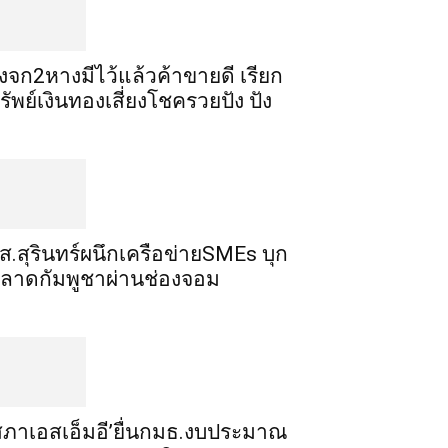
ิ้งจก​2​หาง​มีไว้แล้ว​ค้าขาย​ดี​ เรียก​
รัพย์เงินทอง​เสี่ยงโชค​รวยปัง​ ปัง​
ส.สุรินทร์ผนึกเครือข่ายSMEs บุก
ลาดกัมพูชาผ่านช่องจอม
สภาเอสเอ็มอี’ยื่นกมธ.งบประมาณ