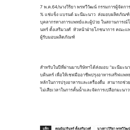
7 พ.ค.64/นางวิริยา พรทวีวัฒน์ กรรมการผู้จัดการ
% แช่แข็ง แบรนด์ มะนีมะนาว ส่งมอบผลิตภัณฑ์
บุคลากรทางการแพทย์และผู้ป่วย ในสถานการณ์โคว
นทร์ ตั้งเสริมวงศ์ หัวหน้าฝ่ายโภชนาการ คณะแ
ผู้รับมอบผลิตภัณฑ์
สำหรับในปีที่ผ่านมาบริษัทฯได้ส่งมอบ “มะนีมะนา
บดินทร์ เพื่อให้เชฟมืออาชีพปรุงอาหารเสริฟแพทย์ 
หลักในการปรุงอาหารและเครื่องดื่ม สามารถช่
ไม่เสียเวลาในการคั้นน้ำและจัดการเปลือกมะนาวท
แท็ก
คุณธัญวรินทร์ ตั้งเสริมวงศ์
นางสาววิริยา พรทวีวัฒน