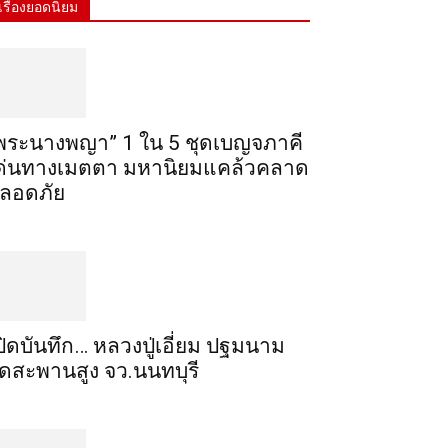
เรื่องยอดนิยม
พระ​นาง​พญา” 1 ใน 5​ ชุดเบญจ​ภาคี​
ด่นทางเมตตา​ มหา​นิยม​แคล้วคลาด​
ลอดภัย​
ปิดบันทึก… หลวงปู่เอี่ยม ​ปฐม​นาม​
ัดสะพานสูง​ จว.นนทบุรี