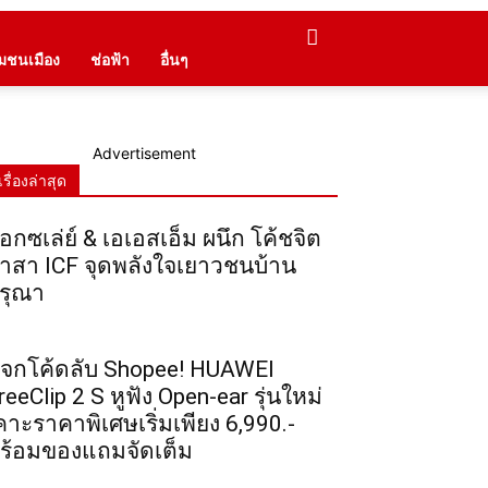
ุมชนเมือง
ช่อฟ้า
อื่นๆ
Advertisement
เรื่องล่าสุด
็อกซเล่ย์ & เอเอสเอ็ม ผนึก โค้ชจิต
าสา ICF จุดพลังใจเยาวชนบ้าน
รุณา
จกโค้ดลับ Shopee! HUAWEI
reeClip 2 S หูฟัง Open-ear รุ่นใหม่
คาะราคาพิเศษเริ่มเพียง 6,990.-
ร้อมของแถมจัดเต็ม