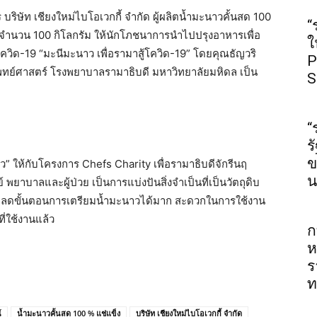
 บริษัท เชียงใหม่ไบโอเวกกี้ จำกัด ผู้ผลิตน้ำมะนาวคั้นสด 100
“
จำนวน 100 กิโลกรัม ให้นักโภชนาการนำไปปรุงอาหารเพื่อ
ใ
ิด-19 “มะนีมะนาว เพื่อรามาสู้โควิด-19” โดยคุณธัญวริ
P
พทย์ศาสตร์ โรงพยาบาลรามาธิบดี มหาวิทยาลัยมหิดล เป็น
S
“
ร
ข
ว” ให้กับโครงการ Chefs Charity เพื่อรามาธิบดีจักรีนฤ
น
พยาบาลและผู้ป่วย เป็นการแบ่งปันสิ่งจำเป็นที่เป็นวัตถุดิบ
วยลดขั้นตอนการเตรียมน้ำมะนาวได้มาก สะดวกในการใช้งาน
ี่ใช้งานแล้ว
ก
ห
ร
ท
์
น้ำมะนาวคั้นสด 100 % แช่แข็ง
บริษัท เชียงใหม่ไบโอเวกกี้ จำกัด