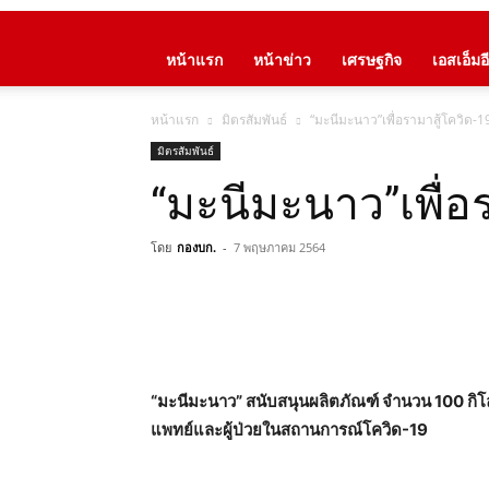
หน้าแรก
หน้าข่าว
เศรษฐกิจ
เอสเอ็มอี
หน้าแรก
มิตรสัมพันธ์
“มะนีมะนาว”เพื่อรามาสู้โควิด-1
มิตรสัมพันธ์
“มะนีมะนาว”เพื่อ
โดย
กองบก.
-
7 พฤษภาคม 2564
“มะนีมะนาว” สนับสนุนผลิตภัณฑ์ จำนวน
100 กิ
แพทย์และผู้ป่วยในสถานการณ์โควิด-19