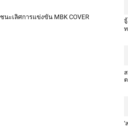
ลทีมชนะเลิศการแข่งขัน MBK COVER
จ
ท
ส
ต
‘