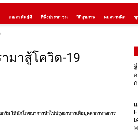
เกษตรพันธุ์ดี
ที่พึ่งประชาชน
วิถีสุขภาพ
คมความคิด
ช
9
รามาสู้โควิด-19
ล
อ
ก
แ
F
โลกรัม ให้นักโภชนาการนำไปปรุงอาหารเพื่อบุคลากรทางการ
เ
พ